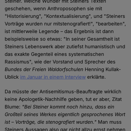
Steiner. Welche Wunder mit Steiners Texten
geschehen, wenn Anthroposophen sie mit
"Historisierung", "Kontextualisierung", und "Steiners
Vorträge wurden nur mitstenografiert!", "bearbeiten",
ist mittlerweile Legende – das Ergebnis ist dann
beispielsweise so etwas: "In seiner Gesamtheit ist
Steiners Lebenswerk aber zutiefst humanistisch und
das exakte Gegenteil eines systematischen
Rassismus", wie der Vorstand und Sprecher des
Bundes der Freien Waldorfschulen
Henning Kullak-
Ublick
im Januar in einem Interview
erklärte.
Da müsste der Antisemitismus-Beauftragte wirklich
keine Apologetik-Nachhilfe geben, tut er aber, Zitat
Blume:
"Bei Steiner kommt noch hinzu, dass ein
Großteil seines Werkes eigentlich gesprochenes Wort
ist – Vorträge, die stenografiert wurden."
Man muss
Steiners Aussagen also gar nicht allzu ernst nehmen