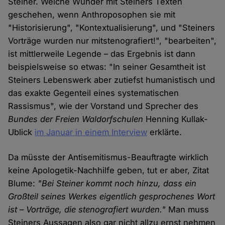
Steiner. Welche Wunder mit Steiners Texten
geschehen, wenn Anthroposophen sie mit
"Historisierung", "Kontextualisierung", und "Steiners
Vorträge wurden nur mitstenografiert!", "bearbeiten",
ist mittlerweile Legende – das Ergebnis ist dann
beispielsweise so etwas: "In seiner Gesamtheit ist
Steiners Lebenswerk aber zutiefst humanistisch und
das exakte Gegenteil eines systematischen
Rassismus", wie der Vorstand und Sprecher des
Bundes der Freien Waldorfschulen
Henning Kullak-
Ublick
im Januar in einem Interview
erklärte.
Da müsste der Antisemitismus-Beauftragte wirklich
keine Apologetik-Nachhilfe geben, tut er aber, Zitat
Blume:
"Bei Steiner kommt noch hinzu, dass ein
Großteil seines Werkes eigentlich gesprochenes Wort
ist – Vorträge, die stenografiert wurden."
Man muss
Steiners Aussagen also gar nicht allzu ernst nehmen