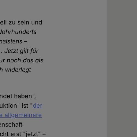
ell zu sein und
 Jahrhunderts
meistens –
Jetzt gilt für
nur noch das als
h widerlegt
ündet haben",
ktion" ist "
der
e allgemeinere
senschaft
ht erst "jetzt" –