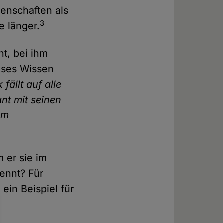
senschaften als
3
e länger.
ht, bei ihm
iöses Wissen
fällt auf alle
ant mit seinen
nem
 er sie im
ennt? Für
 ein Beispiel für