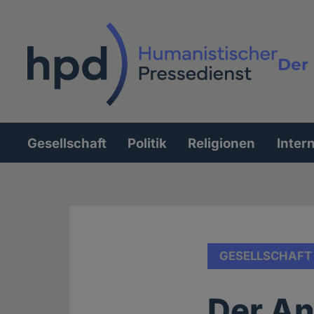
Direkt
zum
Inhalt
Der 
Vollt
Gesellschaft
Politik
Religionen
Inter
Hauptnavigation
GESELLSCHAFT
Der An