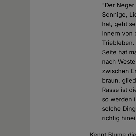
"Der Neger 
Sonnige, Li
hat, geht s
Innern von 
Triebleben.
Seite hat m
nach Westen
zwischen Er
braun, glied
Rasse ist d
so werden i
solche Din
richtig hine
Kennt Blume die