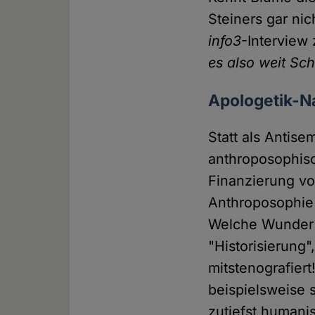
Steiners gar ni
info3
-Interview
es also weit Sc
Apologetik-N
Statt als Antis
anthroposophisc
Finanzierung vo
Anthroposophie 
Welche Wunder 
"Historisierung"
mitstenografiert
beispielsweise 
zutiefst humani