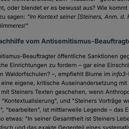
cht, oder blendet er es bewusst aus? Wie kommt 
 zu sagen:
"Im Kontext seiner [Steiners, Anm. d. 
hlimmeres!"
achhilfe vom Antisemitismus-Beauftrag
emitismus-Beauftragter öffentliche Sanktionen ge
he Einrichtungen zu fordern – gar eine Einsch
n Waldorfschulen? –, empfiehlt Blume im
info3
-
eine eigene, kritische Auseinandersetzung mit 
mit Steiners Texten geschehen, wenn Anthropo
, "Kontextualisierung", und "Steiners Vorträge 
!", "bearbeiten", ist mittlerweile Legende – das 
so etwas: "In seiner Gesamtheit ist Steiners Le
stisch und das exakte Gegenteil eines systemat