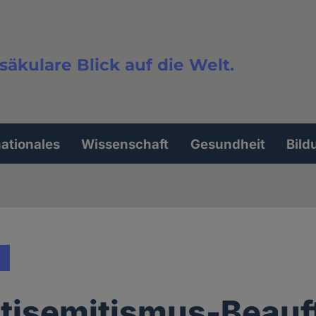
säkulare Blick auf die Welt.
extsuche
nationales
Wissenschaft
Gesundheit
Bild
tisemitismus-Beauf