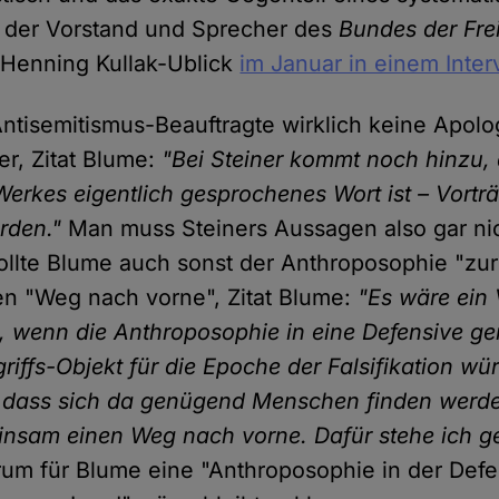
e der Vorstand und Sprecher des
Bundes der Fre
Henning Kullak-Ublick
im Januar in einem Inter
ntisemitismus-Beauftragte wirklich keine Apolo
er, Zitat Blume:
"Bei Steiner kommt noch hinzu, 
Werkes eigentlich gesprochenes Wort ist – Vorträ
rden."
Man muss Steiners Aussagen also gar nich
llte Blume auch sonst der Anthroposophie "zu
nen "Weg nach vorne", Zitat Blume:
"Es wäre ein 
 wenn die Anthroposophie in eine Defensive ge
iffs-Objekt für die Epoche der Falsifikation wür
 dass sich da genügend Menschen finden werde
insam einen Weg nach vorne. Dafür stehe ich g
m für Blume eine "Anthroposophie in der Defe