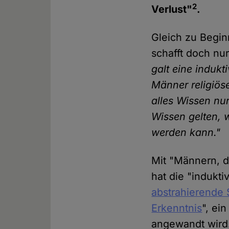
2
Verlust"
.
Gleich zu Begin
schafft doch nu
galt eine induk
Männer religiös
alles Wissen nur
Wissen gelten, 
werden kann."
Mit "Männern, d
hat die "indukti
abstrahierende
Erkenntnis
", ei
angewandt wird. 