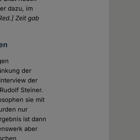
er dazu, im
Red.] Zeit gab
ten
gen
ränkung der
Interview der
Rudolf Steiner.
sophen sie mit
wurden nur
Ergebnis ist dann
benswerk aber
ischen