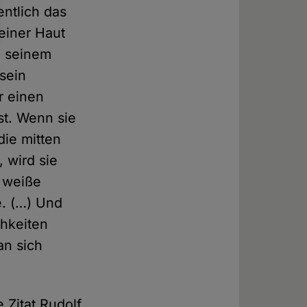
entlich das
einer Haut
n seinem
sein
r einen
st. Wenn sie
die mitten
 wird sie
e weiße
e. (…) Und
chkeiten
an sich
 Zitat Rudolf