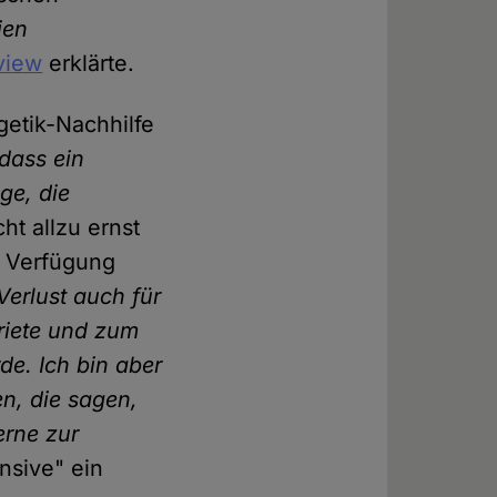
ien
view
erklärte.
getik-Nachhilfe
dass ein
ge, die
t allzu ernst
r Verfügung
Verlust auch für
riete und zum
de. Ich bin aber
n, die sagen,
erne zur
nsive" ein