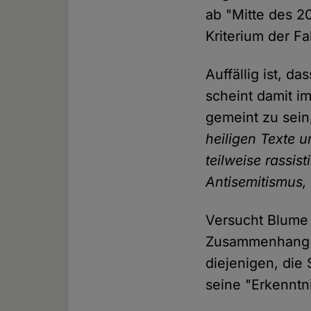
ab "Mitte des 20
Kriterium der Fa
Auffällig ist, d
scheint damit i
gemeint zu sein
heiligen Texte u
teilweise rassis
Antisemitismus, 
Versucht Blume 
Zusammenhang v
diejenigen, die 
seine "Erkenntni