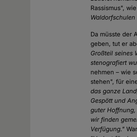
Rassismus", wi
Waldorfschulen
Da müsste der A
geben, tut er ab
Großteil seines 
stenografiert wu
nehmen – wie so
stehen", für ei
das ganze Land,
Gespött und Angr
guter Hoffnung,
wir finden geme
Verfügung."
Waru