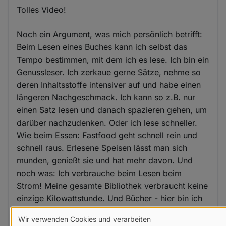
Tolles Video!
Noch ein Argument, was mich persönlich betrifft:
Beim Lesen eines Buches kann ich selbst das
Tempo bestimmen, mit dem ich es lese. Ich bin ein
Genussleser. Ich zerkaue gerne Sätze, nehme so
deren Inhaltsstoffe intensiver auf und habe einen
längeren Nachgeschmack. Ich kann so z.B. nur
einen Satz lesen und danach spazieren gehen, um
darüber nachzudenken. Oder ich lese schneller.
Wie beim Essen: Fastfood geht schnell rein und
schnell raus. Erlesene Speisen lässt man sich
munden, genießt sie und hat mehr davon. Und
noch was: Ich verbrauche beim Lesen beim
Strom! Meine gesamte Bibliothek verbraucht keine
einzige Kilowattstunde. Und Bücher - hier bin ich
wieder beim Essen - duften so herrlich nach...
Wir verwenden Cookies und verarbeiten
Buch! Meine ältesten Bücher stammen aus dem 17.