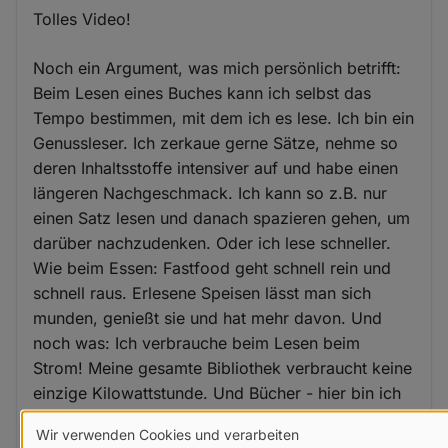
Tolles Video!
Noch ein Argument, was mich persönlich betrifft:
Beim Lesen eines Buches kann ich selbst das
Tempo bestimmen, mit dem ich es lese. Ich bin ein
Genussleser. Ich zerkaue gerne Sätze, nehme so
deren Inhaltsstoffe intensiver auf und habe einen
längeren Nachgeschmack. Ich kann so z.B. nur
einen Satz lesen und danach spazieren gehen, um
darüber nachzudenken. Oder ich lese schneller.
Wie beim Essen: Fastfood geht schnell rein und
schnell raus. Erlesene Speisen lässt man sich
munden, genießt sie und hat mehr davon. Und
noch was: Ich verbrauche beim Lesen beim
Strom! Meine gesamte Bibliothek verbraucht keine
einzige Kilowattstunde. Und Bücher - hier bin ich
wieder beim Essen - duften so herrlich nach...
Wir verwenden Cookies und verarbeiten
Buch! Meine ältesten Bücher stammen aus dem 17.