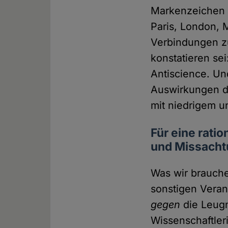
Markenzeichen 
Paris, London, 
Verbindungen zu
konstatieren se
Antiscience. Und
Auswirkungen d
mit niedrigem u
Für eine rati
und Missacht
Was wir brauche
sonstigen Veran
gegen
die Leugn
Wissenschaftler