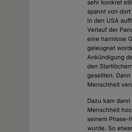
sehr konkret et
spannt von dort
in den USA auffi
Verlauf der Pan
eine harmlose G
geleugnet worde
Ankündigung der
den Startlöcher
gesellten. Dann
Menschheit veru
Dazu kam dann 
Menschheit hoch
seinem Phase-I
wurde. So etwas