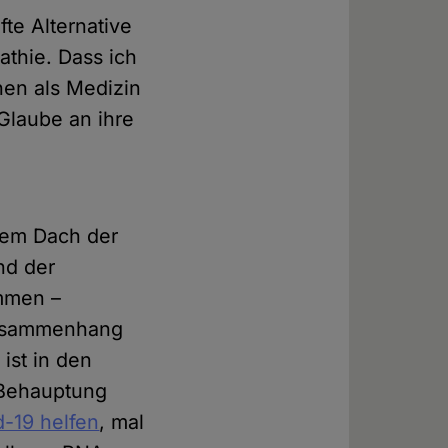
fte Alternative
thie. Dass ich
en als Medizin
 Glaube an ihre
 dem Dach der
nd der
mmen –
 Zusammenhang
ist in den
 Behauptung
-19 helfen
, mal