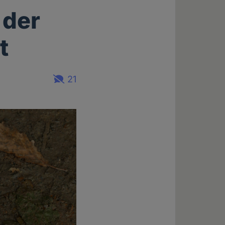
 der
t
21