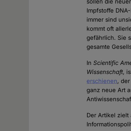
sollen die neue
Impfstoffe DNA-
immer sind uns
kommt oft allerl
gefährlich. Sie
gesamte Gesells
In
Scientific Am
Wissenschaft
, 
erschienen
, de
ganz neue Art a
Antiwissenschaf
Der Artikel ziel
Informationspol