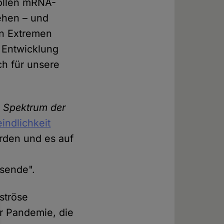
sollen mRNA-
ehen – und
en Extremen
e Entwicklung
ch für unsere
n
Spektrum der
indlichkeit
erden und es auf
e
usende".
aströse
er Pandemie, die