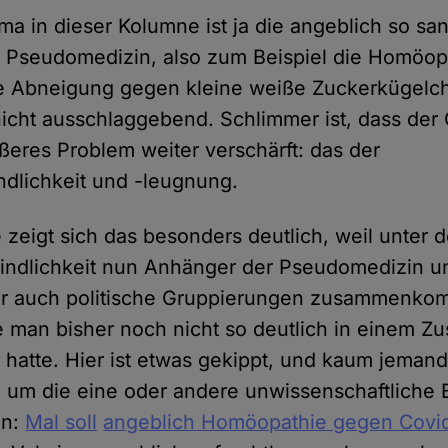
ma in dieser Kolumne ist ja die angeblich so san
e Pseudomedizin, also zum Beispiel die Homöopa
he Abneigung gegen kleine weiße Zuckerkügelch
 nicht ausschlaggebend. Schlimmer ist, dass der
ößeres Problem weiter verschärft: das der
ndlichkeit und -leugnung.
 zeigt sich das besonders deutlich, weil unter
indlichkeit nun Anhänger der Pseudomedizin u
er auch politische Gruppierungen zusammenko
e man bisher noch nicht so deutlich in einem
tte. Hier ist etwas gekippt, und kaum jemand 
 um die eine oder andere unwissenschaftliche
en:
Mal soll
angeblich Homöopathie gegen Covid