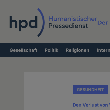
Direkt
zum
Inhalt
Der 
Vollt
Gesellschaft
Politik
Religionen
Inter
Hauptnavigation
GESUNDHEIT
Den Verlust von 