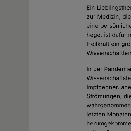
Ein Lieblingsthe
zur Medizin, di
eine persönlic
hege, ist dafür
Heilkraft ein gr
Wissenschaftfei
In der Pandemie
Wissenschaftsfe
Impfgegner, ab
Strömungen, di
wahrgenommen ha
letzten Monaten
herumgekomm