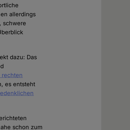
rtliche
nen allerdings
e, schwere
Überblick
pekt dazu: Das
nd
t rechten
, es entsteht
bedenklichen
erichteten
nahe schon zum