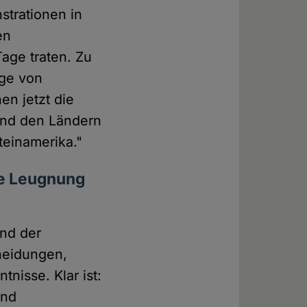
trationen in
en
age traten. Zu
lge von
en jetzt die
und den Ländern
teinamerika."
ie Leugnung
und der
heidungen,
nisse. Klar ist:
und