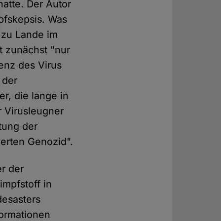
hatte. Der Autor
pfskepsis. Was
r zu Lande im
t zunächst "nur
tenz des Virus
 der
r, die lange in
r Virusleugner
tung der
ierten Genozid".
r der
mpfstoff in
desasters
formationen