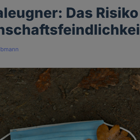
leugner: Das Risiko
schaftsfeindlichkei
obmann