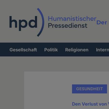
Direkt
zum
Inhalt
Der 
Vollt
Gesellschaft
Politik
Religionen
Inter
Hauptnavigation
GESUNDHEIT
Den Verlust von 