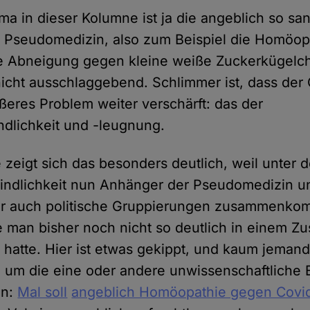
ma in dieser Kolumne ist ja die angeblich so san
e Pseudomedizin, also zum Beispiel die Homöopa
he Abneigung gegen kleine weiße Zuckerkügelch
 nicht ausschlaggebend. Schlimmer ist, dass der
ößeres Problem weiter verschärft: das der
ndlichkeit und -leugnung.
 zeigt sich das besonders deutlich, weil unter
indlichkeit nun Anhänger der Pseudomedizin u
er auch politische Gruppierungen zusammenko
e man bisher noch nicht so deutlich in einem
tte. Hier ist etwas gekippt, und kaum jemand 
 um die eine oder andere unwissenschaftliche
en:
Mal soll
angeblich Homöopathie gegen Covid