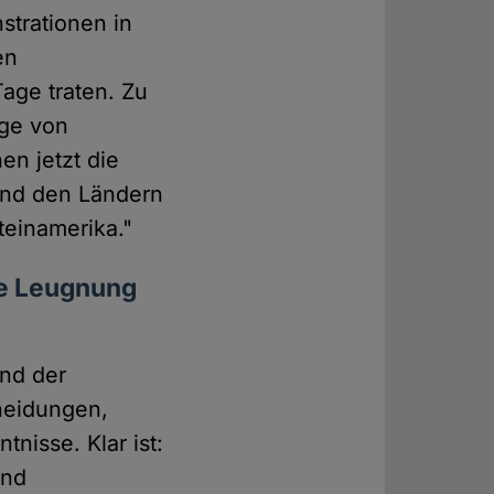
trationen in
en
age traten. Zu
lge von
en jetzt die
und den Ländern
teinamerika."
ie Leugnung
und der
heidungen,
nisse. Klar ist:
und