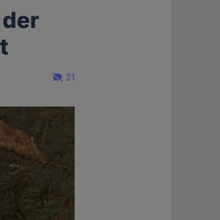
 der
t
21