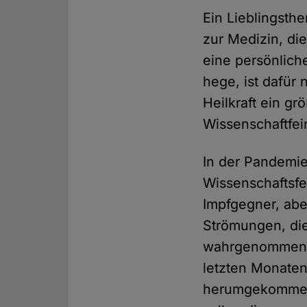
Ein Lieblingsthe
zur Medizin, di
eine persönlic
hege, ist dafür
Heilkraft ein gr
Wissenschaftfei
In der Pandemie
Wissenschaftsfe
Impfgegner, ab
Strömungen, di
wahrgenommen ha
letzten Monaten
herumgekomm