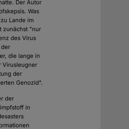
hatte. Der Autor
pfskepsis. Was
r zu Lande im
t zunächst "nur
tenz des Virus
 der
r, die lange in
r Virusleugner
tung der
ierten Genozid".
r der
mpfstoff in
desasters
formationen