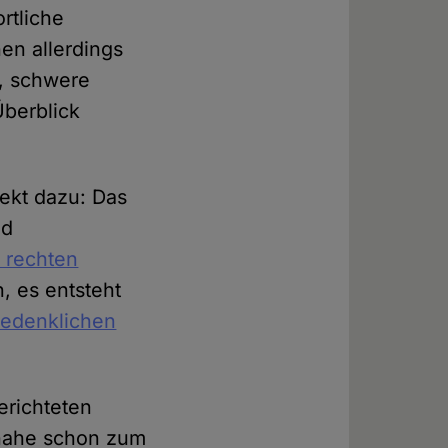
rtliche
nen allerdings
e, schwere
Überblick
pekt dazu: Das
nd
t rechten
, es entsteht
bedenklichen
erichteten
nahe schon zum