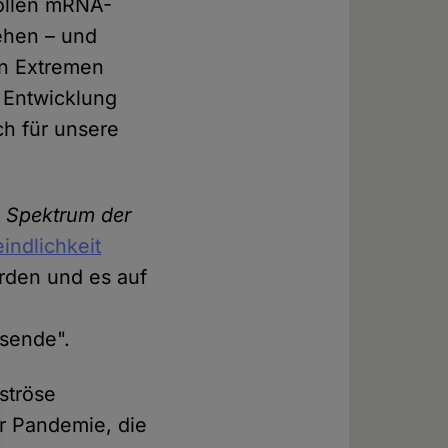
sollen mRNA-
ehen – und
en Extremen
e Entwicklung
ch für unsere
n
Spektrum der
indlichkeit
erden und es auf
e
usende".
aströse
er Pandemie, die