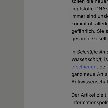
sollen die neue
Impfstoffe DNA-
immer sind uns
kommt oft allerl
gefährlich. Sie
gesamte Gesells
In
Scientific Am
Wissenschaft
, 
erschienen
, de
ganz neue Art a
Antiwissenschaf
Der Artikel ziel
Informationspol