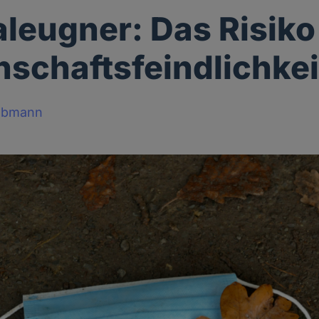
leugner: Das Risiko
schaftsfeindlichkei
obmann