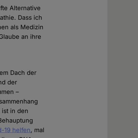
fte Alternative
thie. Dass ich
en als Medizin
 Glaube an ihre
 dem Dach der
nd der
mmen –
 Zusammenhang
ist in den
 Behauptung
-19 helfen
, mal