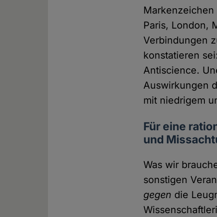
Markenzeichen 
Paris, London, 
Verbindungen zu
konstatieren se
Antiscience. Und
Auswirkungen d
mit niedrigem u
Für eine rati
und Missacht
Was wir brauche
sonstigen Veran
gegen
die Leugn
Wissenschaftler