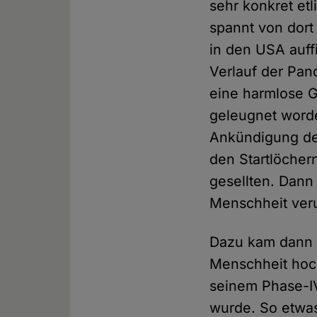
sehr konkret et
spannt von dort
in den USA auffi
Verlauf der Pan
eine harmlose G
geleugnet worde
Ankündigung der
den Startlöcher
gesellten. Dann
Menschheit veru
Dazu kam dann 
Menschheit hoch
seinem Phase-I
wurde. So etwas