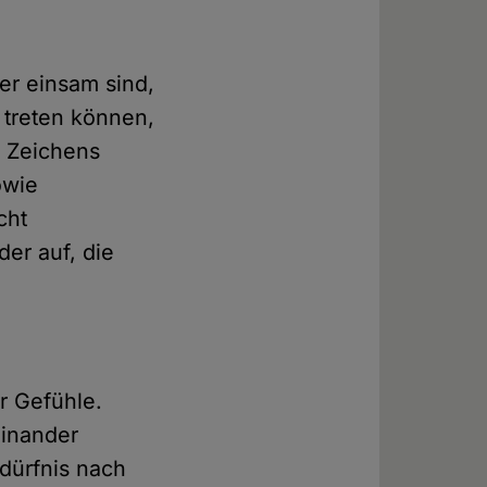
er einsam sind,
 treten können,
s Zeichens
owie
cht
er auf, die
r Gefühle.
einander
dürfnis nach