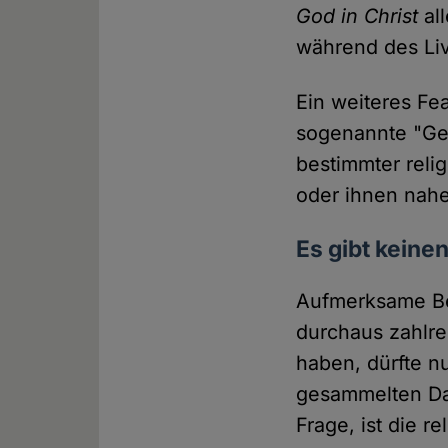
God in Christ
al
während des Li
Ein weiteres Fea
sogenannte "Geb
bestimmter reli
oder ihnen nah
Es gibt keine
Aufmerksame Beo
durchaus zahlr
haben, dürfte n
gesammelten Dat
Frage, ist die r