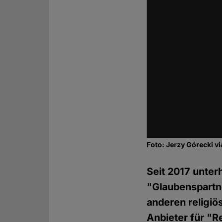
Foto: Jerzy Górecki v
Seit 2017 unte
"Glaubenspartn
anderen religi
Anbieter für "R