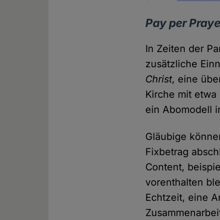
Pay per Praye
In Zeiten der P
zusätzliche Ein
Christ
, eine üb
Kirche mit etwa
ein Abomodell i
Gläubige könne
Fixbetrag absch
Content, beispi
vorenthalten b
Echtzeit, eine Ar
Zusammenarbeit