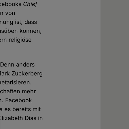
acebooks
Chief
en von
ung ist, dass
ausüben können,
rn religiöse
 Denn anders
Mark Zuckerberg
etarisieren.
chaften mehr
rn. Facebook
a es bereits mit
lizabeth Dias in