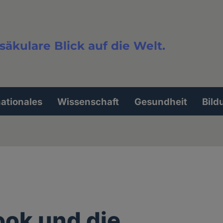
säkulare Blick auf die Welt.
extsuche
nationales
Wissenschaft
Gesundheit
Bild
ok und die