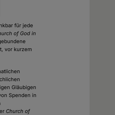
nkbar für jede
urch of God in
sgebundene
t, vor kurzem
atlichen
rchlichen
ligen Gläubigen
 von Spenden in
n
der
Church of