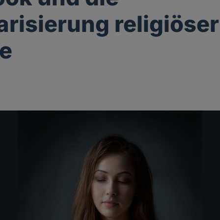
risierung religiöser
le