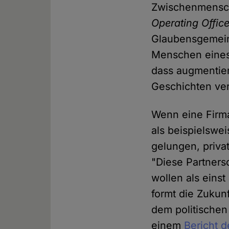
Zwischenmensch
Operating Office
Glaubensgemein
Menschen eines 
dass augmentier
Geschichten ve
Wenn eine Firm
als beispielswe
gelungen, priva
"Diese Partners
wollen als einst
formt die Zukunf
dem politischen
einem
Bericht 