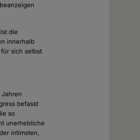
erbeanzeigen
ist die
en innerhalb
ür sich selbst
n Jahren
ress befasst
ie so
ht unerhebliche
der intimsten,