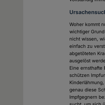
Ursachensuc
Woher kommt nu
wichtiger Grund
nicht wissen, wi
einfach zu ver
abgetöteten Kran
ausgelöst werde
Eine ernsthafte 
schützen Impfun
Kinderlähmung, 
genau diese Sc
Impfgegnern be
sucht, um sich 