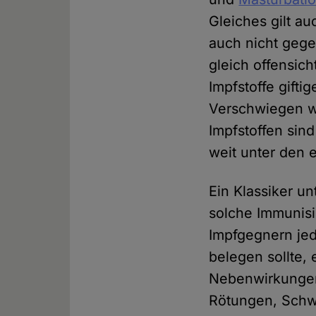
Gleiches gilt au
auch nicht geg
gleich offensich
Impfstoffe gift
Verschwiegen wi
Impfstoffen sin
weit unter den 
Ein Klassiker u
solche Immunis
Impfgegnern jed
belegen sollte, 
Nebenwirkungen 
Rötungen, Schw