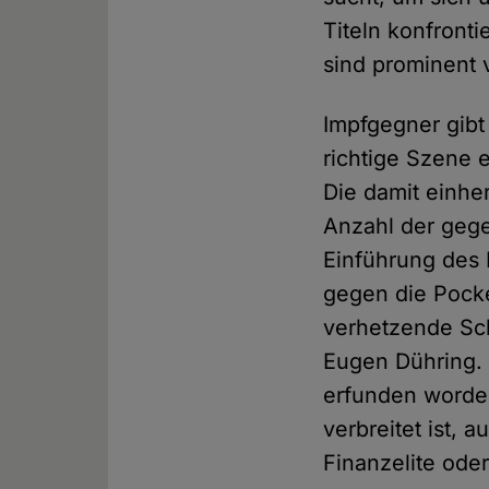
Titeln konfronti
sind prominent 
Impfgegner gibt
richtige Szene e
Die damit einhe
Anzahl der gege
Einführung des R
gegen die Pocke
verhetzende Sch
Eugen Dühring. 
erfunden worden
verbreitet ist, 
Finanzelite ode