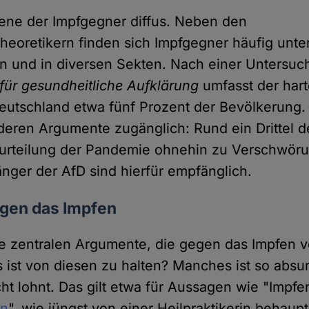
zene der Impfgegner diffus. Neben den
eoretikern finden sich Impfgegner häufig unt
in und in diversen Sekten. Nach einer Untersuc
für gesundheitliche Aufklärung
umfasst der hart
eutschland etwa fünf Prozent der Bevölkerung.
 deren Argumente zugänglich: Rund ein Drittel 
Beurteilung der Pandemie ohnehin zu Verschwör
ger der AfD sind hierfür empfänglich.
gen das Impfen
e zentralen Argumente, die gegen das Impfen 
ist von diesen zu halten? Manches ist so absur
ht lohnt. Das gilt etwa für Aussagen wie "Impfe
on
", wie jüngst von einer Heilpraktikerin behaup