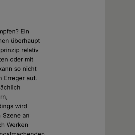
mpfen? Ein
chen überhaupt
rinzip relativ
en oder mit
kann so nicht
 Erreger auf.
sächlich
rn,
dings wird
n Szene an
ach Werken
t angstmachenden