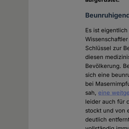
Beunruhigend
Es ist eigentli
Wissenschaftler
Schlüssel zur 
diesen medizinis
Bevölkerung. Be
sich eine beunr
bei Masernimpfu
sah,
eine weitg
leider auch für
stockt und von 
deutlich entfern
vollständig immu