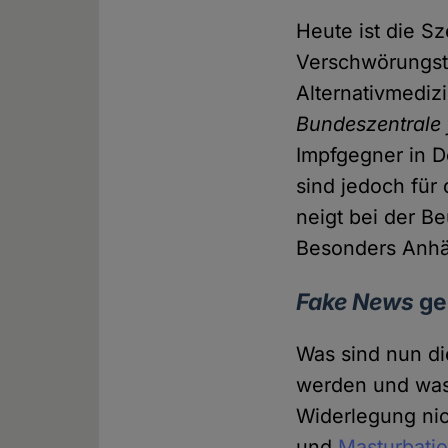
Heute ist die S
Verschwörungsth
Alternativmediz
Bundeszentrale 
Impfgegner in D
sind jedoch für
neigt bei der 
Besonders Anhän
Fake News
ge
Was sind nun di
werden und was 
Widerlegung nic
und
Masturbati