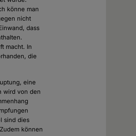
lich könne man
gegen nicht
r Einwand, dass
thalten.
ft macht. In
orhanden, die
auptung, eine
n wird von den
sammenhang
 Impfungen
 sind dies
. Zudem können