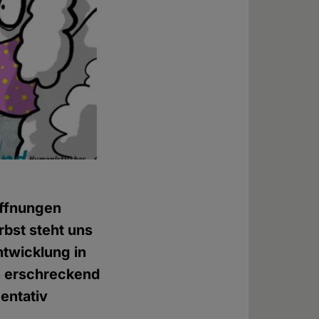
offnungen
rbst steht uns
ntwicklung in
in erschreckend
entativ