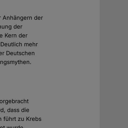
er Anhängern der
hung der
e Kern der
 Deutlich mehr
der Deutschen
ungsmythen.
vorgebracht
d, dass die
n führt zu Krebs
tet wurde.