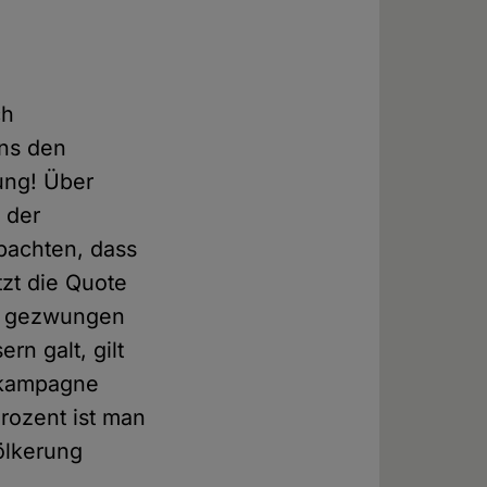
ch
uns den
ung! Über
n der
obachten, dass
tzt die Quote
ch gezwungen
rn galt, gilt
pfkampagne
rozent ist man
völkerung