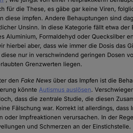
ch für die These, es gäbe gar keine Viren, folg
en diese impfen. Andere Behauptungen sind da
tlicher Unsinn. In diese Kategorie fällt etwa de
iges Aluminium, Formaldehyd oder Quecksilber en
r hierbei aber, dass wie immer die Dosis das Gi
d diese nur in verschwindend geringen Dosen v
erlaubten Grenzwerten liegen.
nter den
Fake News
über das Impfen ist die Beh
ierung könnte
Autismus auslösen
. Verschwiege
och, dass die zentrale Studie, die diesen Zu
eine Fälschung war. Korrekt ist allerdings, dass
oder Impfreaktionen verursachen. In der Regel
ellungen und Schmerzen an der Einstichstelle