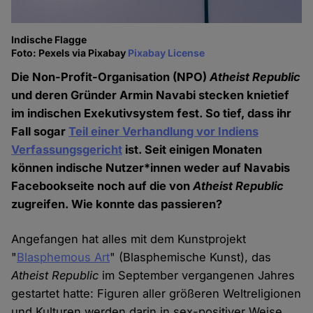
Indische Flagge
Foto: Pexels via Pixabay
Pixabay License
Die Non-Profit-Organisation (NPO)
Atheist Republic
und deren Gründer Armin Navabi stecken knietief
im indischen Exekutivsystem fest. So tief, dass ihr
Fall sogar
Teil einer Verhandlung vor Indiens
Verfassungsgericht
ist. Seit einigen Monaten
können indische Nutzer*innen weder auf Navabis
Facebookseite noch auf die von
Atheist Republic
zugreifen. Wie konnte das passieren?
Angefangen hat alles mit dem Kunstprojekt
"
Blasphemous Art
" (Blasphemische Kunst), das
Atheist Republic
im September vergangenen Jahres
gestartet hatte: Figuren aller größeren Weltreligionen
und Kulturen werden darin in sex-positiver Weise