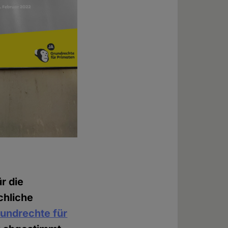
ür die
chliche
Grundrechte für