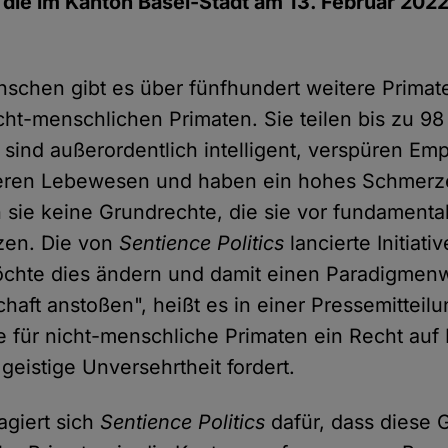
r die im Kanton Basel-Stadt am 13. Februar 20
chen gibt es über fünfhundert weitere Primat
ht-menschlichen Primaten. Sie teilen bis zu 98
 sind außerordentlich intelligent, verspüren Em
eren Lebewesen und haben ein hohes Schmerz
sie keine Grundrechte, die sie vor fundamentale
zen. Die von
Sentience Politics
lancierte Initiat
öchte dies ändern und damit einen Paradigmen
haft anstoßen", heißt es in einer Pressemitteil
ie für nicht-menschliche Primaten ein Recht auf
geistige Unversehrtheit fordert.
agiert sich
Sentience Politics
dafür, dass diese 