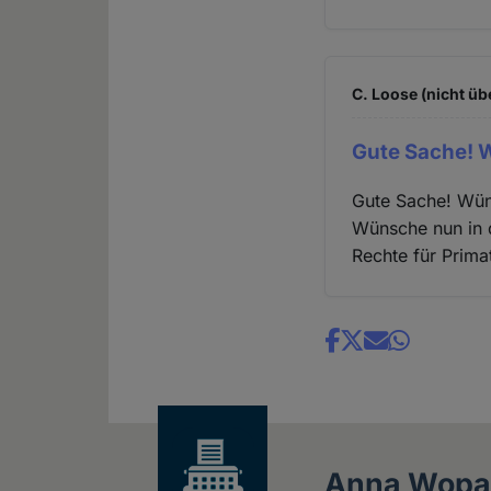
C. Loose (nicht üb
Gute Sache! 
Gute Sache! Wün
Wünsche nun in 
Rechte für Prim
Share
news
Anna Wopa