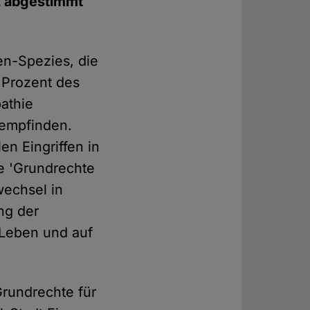
22 abgestimmt
en-Spezies, die
 Prozent des
pathie
empfinden.
n Eingriffen in
ive 'Grundrechte
wechsel in
ung der
 Leben und auf
Grundrechte für