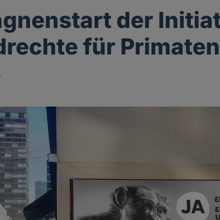
nenstart der Initia
rechte für Primate
y