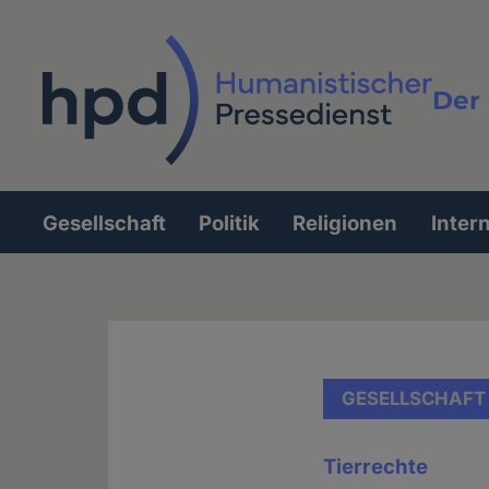
Direkt
zum
Inhalt
Der 
Vollt
Gesellschaft
Politik
Religionen
Inter
Hauptnavigation
GESELLSCHAFT
Tierrechte