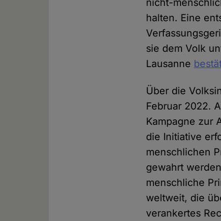
nicht-menschlic
halten. Eine en
Verfassungsgeric
sie dem Volk un
Lausanne
bestä
Über die Volksi
Februar 2022. A
Kampagne zur Au
die Initiative e
menschlichen P
gewahrt werden 
menschliche Pri
weltweit, die üb
verankertes Rec