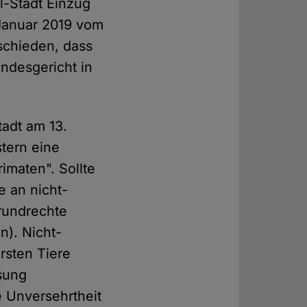
l-Stadt Einzug
 Januar 2019 vom
tschieden, dass
ndesgericht in
tadt am 13.
tern eine
imaten". Sollte
e an nicht-
rundrechte
n). Nicht-
rsten Tiere
ssung
e Unversehrtheit