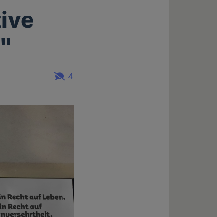
tive
n"
4