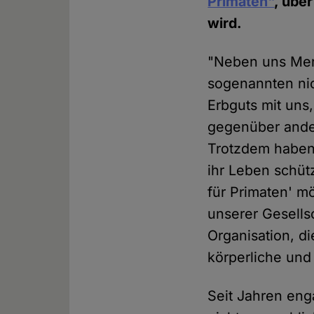
Primaten"
, übe
wird.
"Neben uns Mens
sogenannten nic
Erbguts mit uns,
gegenüber and
Trotzdem haben 
ihr Leben schüt
für Primaten' m
unserer Gesellsc
Organisation, d
körperliche und 
Seit Jahren eng