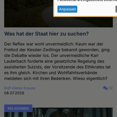
von
personenbezogenen
Anpassen
Daten
und
Cookies
Was hat der Staat hier zu suchen?
Der Reflex war wohl unvermeidlich: Kaum war der
Freitod der Kessler-Zwillinge bekannt geworden, ging
die Debatte wieder los. Der unvermeidliche Karl
Lauterbach forderte eine gesetzliche Regelung des
assistierten Suizids, der Vorsitzende des Ethikrates tat
es ihm gleich. Kirchen und Wohlfahrtsverbände
meldeten sich mit ihren Bedenken. Wieso eigentlich?
Rolf-Dieter Krause
12
08.07.2026
RELIGIONEN