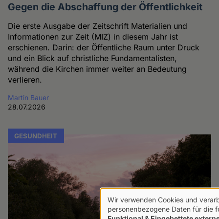
Gegen die Abschaffung der Öffentlichkeit
Die erste Ausgabe der Zeitschrift Materialien und
Informationen zur Zeit (MIZ) in diesem Jahr ist
erschienen. Darin: der Öffentliche Raum unter Druck
und ein Blick auf christliche Fundamentalisten,
während die Kirchen immer weiter an Bedeutung
verlieren.
Martin Bauer
28.07.2026
GESUNDHEIT
Wir verwenden Cookies und verarb
Verwendung
personenbezogene Daten für die 
Funktional & Eingebettete externe