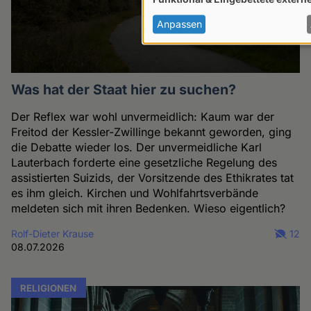
von
personenbezogenen
Anpassen
Daten
und
Cookies
Was hat der Staat hier zu suchen?
Der Reflex war wohl unvermeidlich: Kaum war der
Freitod der Kessler-Zwillinge bekannt geworden, ging
die Debatte wieder los. Der unvermeidliche Karl
Lauterbach forderte eine gesetzliche Regelung des
assistierten Suizids, der Vorsitzende des Ethikrates tat
es ihm gleich. Kirchen und Wohlfahrtsverbände
meldeten sich mit ihren Bedenken. Wieso eigentlich?
Rolf-Dieter Krause
12
08.07.2026
RELIGIONEN