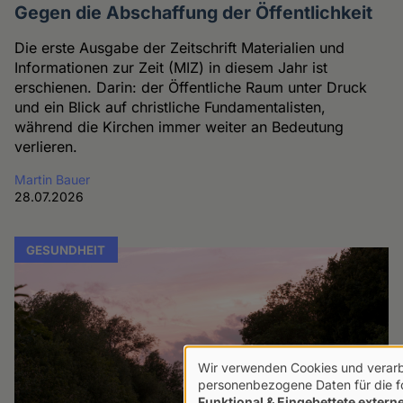
Gegen die Abschaffung der Öffentlichkeit
Die erste Ausgabe der Zeitschrift Materialien und
Informationen zur Zeit (MIZ) in diesem Jahr ist
erschienen. Darin: der Öffentliche Raum unter Druck
und ein Blick auf christliche Fundamentalisten,
während die Kirchen immer weiter an Bedeutung
verlieren.
Martin Bauer
28.07.2026
GESUNDHEIT
Wir verwenden Cookies und verarb
Verwendung
personenbezogene Daten für die 
Funktional & Eingebettete externe