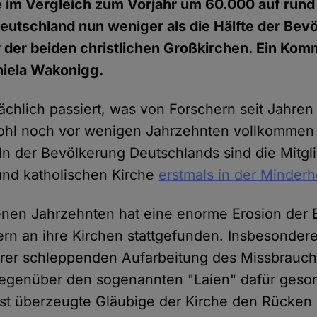
e im Vergleich zum Vorjahr um 60.000 auf rund
 Deutschland nun weniger als die Hälfte der Bev
er der beiden christlichen Großkirchen. Ein Ko
niela Wakonigg.
sächlich passiert, was von Forschern seit Jahren
ohl noch vor wenigen Jahrzehnten vollkommen 
n der Bevölkerung Deutschlands sind die Mitgl
und katholischen Kirche
erstmals in der Minderh
enen Jahrzehnten hat eine enorme Erosion der
ern an ihre Kirchen stattgefunden. Insbesondere
ihrer schleppenden Aufarbeitung des Missbrauc
gegenüber den sogenannten "Laien" dafür gesor
st überzeugte Gläubige der Kirche den Rücken