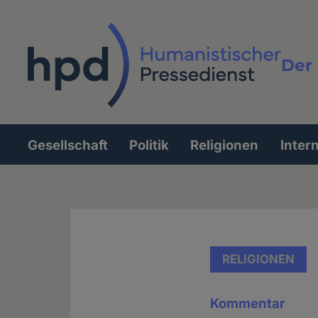
Direkt
zum
Inhalt
Der 
Vollt
Gesellschaft
Politik
Religionen
Inter
Hauptnavigation
RELIGIONEN
Kommentar