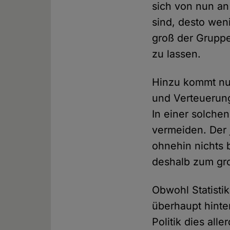
sich von nun an
sind, desto wen
groß der Gruppe
zu lassen.
Hinzu kommt nun
und Verteuerung
In einer solche
vermeiden. Der 
ohnehin nichts 
deshalb zum gr
Obwohl Statisti
überhaupt hinte
Politik dies al