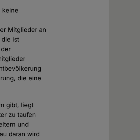
e keine
er Mitglieder an
die ist
 der
itglieder
mtbevölkerung
rung, die eine
 gibt, liegt
ter zu taufen –
eltern und
au daran wird