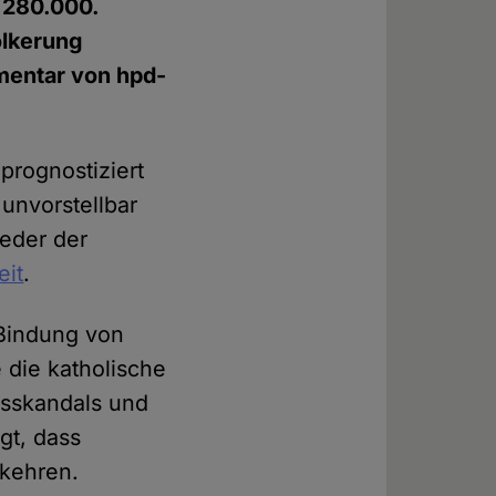
 280.000.
ölkerung
mmentar von hpd-
 prognostiziert
unvorstellbar
ieder der
eit
.
 Bindung von
 die katholische
hsskandals und
gt, dass
 kehren.