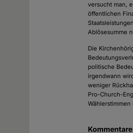
versucht man, e
öffentlichen Fi
Staatsleistunge
Ablösesumme na
Die Kirchenhörig
Bedeutungsverlu
politische Bede
irgendwann wird
weniger Rückhal
Pro-Church-Eng
Wählerstimmen h
Kommentar