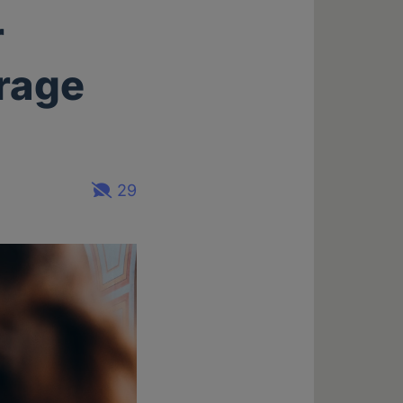
r
Frage
29