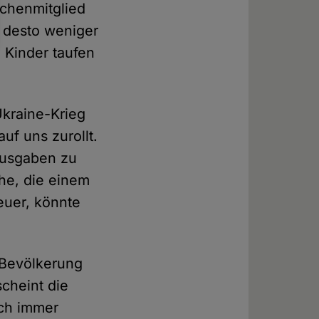
rchenmitglied
d desto weniger
 Kinder taufen
Ukraine-Krieg
f uns zurollt.
 Ausgaben zu
che, die einem
euer, könnte
r Bevölkerung
cheint die
och immer