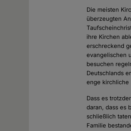
Die meisten Kir
überzeugten An
Taufscheinchrist
ihre Kirchen abl
erschreckend ge
evangelischen u
besuchen regel
Deutschlands er
enge kirchliche
Dass es trotzde
daran, dass es b
schließlich tat
Familie bestand