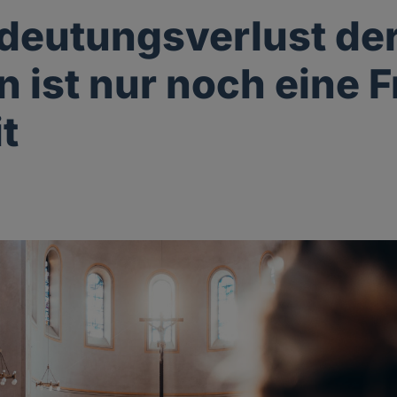
deutungsverlust de
n ist nur noch eine 
t
g