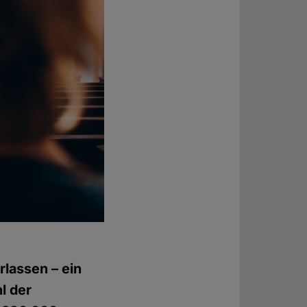
rlassen – ein
l der