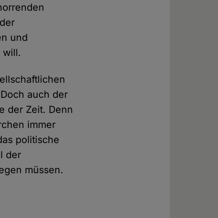
 horrenden
 der
en und
will.
ellschaftlichen
. Doch auch der
e der Zeit. Denn
irchen immer
as politische
l der
ewegen müssen.