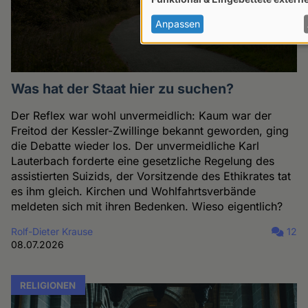
von
personenbezogenen
Anpassen
Daten
und
Cookies
Was hat der Staat hier zu suchen?
Der Reflex war wohl unvermeidlich: Kaum war der
Freitod der Kessler-Zwillinge bekannt geworden, ging
die Debatte wieder los. Der unvermeidliche Karl
Lauterbach forderte eine gesetzliche Regelung des
assistierten Suizids, der Vorsitzende des Ethikrates tat
es ihm gleich. Kirchen und Wohlfahrtsverbände
meldeten sich mit ihren Bedenken. Wieso eigentlich?
Rolf-Dieter Krause
12
08.07.2026
RELIGIONEN