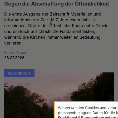
Gegen die Abschaffung der Öffentlichkeit
Die erste Ausgabe der Zeitschrift Materialien und
Informationen zur Zeit (MIZ) in diesem Jahr ist
erschienen. Darin: der Öffentliche Raum unter Druck
und ein Blick auf christliche Fundamentalisten,
während die Kirchen immer weiter an Bedeutung
verlieren.
Martin Bauer
28.07.2026
GESUNDHEIT
Wir verwenden Cookies und verarb
Verwendung
personenbezogene Daten für die 
Funktional & Eingebettete externe