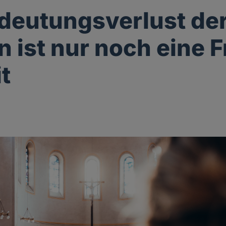
deutungsverlust de
n ist nur noch eine 
t
g