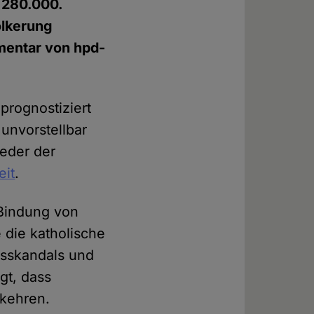
 280.000.
ölkerung
mmentar von hpd-
 prognostiziert
unvorstellbar
ieder der
eit
.
 Bindung von
 die katholische
hsskandals und
gt, dass
 kehren.