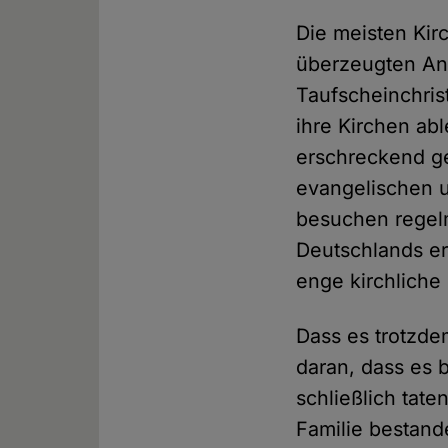
Die meisten Kir
überzeugten An
Taufscheinchrist
ihre Kirchen abl
erschreckend ge
evangelischen u
besuchen regel
Deutschlands er
enge kirchliche
Dass es trotzde
daran, dass es b
schließlich tat
Familie bestand