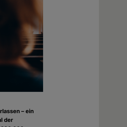
rlassen – ein
l der