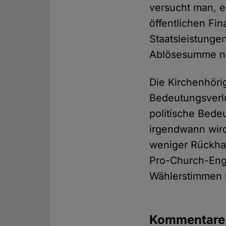
versucht man, e
öffentlichen Fi
Staatsleistunge
Ablösesumme na
Die Kirchenhörig
Bedeutungsverlu
politische Bede
irgendwann wird
weniger Rückhal
Pro-Church-Eng
Wählerstimmen h
Kommentar