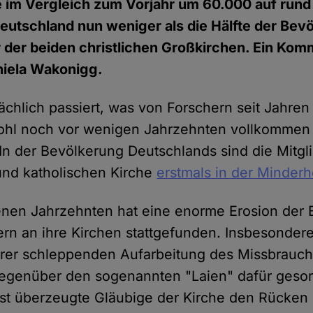
e im Vergleich zum Vorjahr um 60.000 auf rund
 Deutschland nun weniger als die Hälfte der Bev
er der beiden christlichen Großkirchen. Ein Ko
niela Wakonigg.
sächlich passiert, was von Forschern seit Jahren
ohl noch vor wenigen Jahrzehnten vollkommen 
n der Bevölkerung Deutschlands sind die Mitgl
und katholischen Kirche
erstmals in der Minderh
enen Jahrzehnten hat eine enorme Erosion der
ern an ihre Kirchen stattgefunden. Insbesondere
ihrer schleppenden Aufarbeitung des Missbrauc
gegenüber den sogenannten "Laien" dafür gesor
st überzeugte Gläubige der Kirche den Rücken