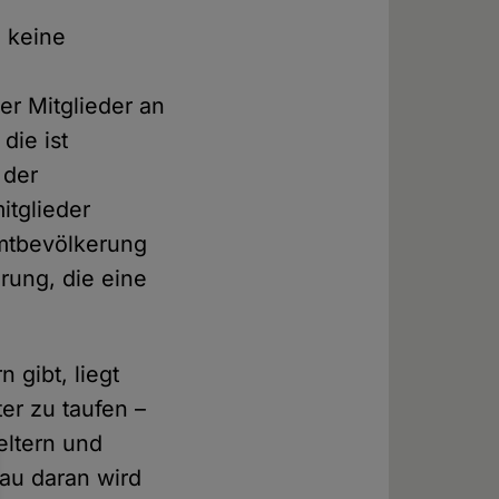
e keine
er Mitglieder an
die ist
 der
itglieder
mtbevölkerung
rung, die eine
 gibt, liegt
ter zu taufen –
eltern und
au daran wird