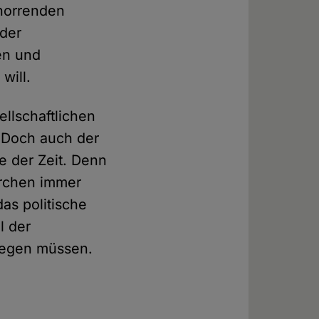
 horrenden
 der
en und
will.
ellschaftlichen
. Doch auch der
e der Zeit. Denn
irchen immer
as politische
l der
ewegen müssen.