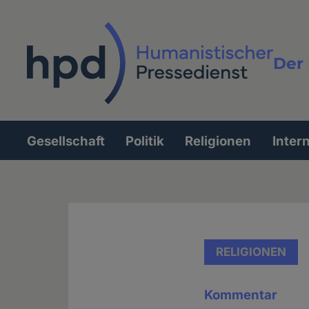
Direkt
zum
Inhalt
Der 
Vollt
Gesellschaft
Politik
Religionen
Inter
Hauptnavigation
RELIGIONEN
Kommentar