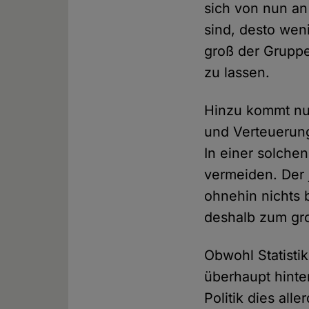
sich von nun an
sind, desto wen
groß der Gruppe
zu lassen.
Hinzu kommt nun
und Verteuerung
In einer solche
vermeiden. Der 
ohnehin nichts 
deshalb zum gr
Obwohl Statisti
überhaupt hinte
Politik dies al