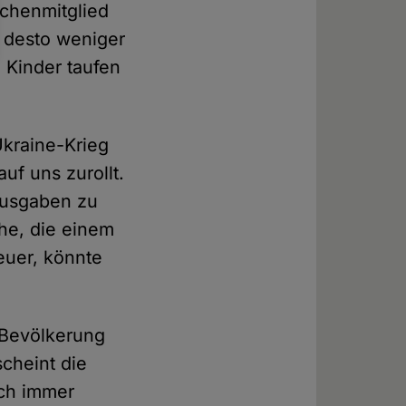
rchenmitglied
d desto weniger
 Kinder taufen
Ukraine-Krieg
f uns zurollt.
 Ausgaben zu
che, die einem
euer, könnte
r Bevölkerung
cheint die
och immer