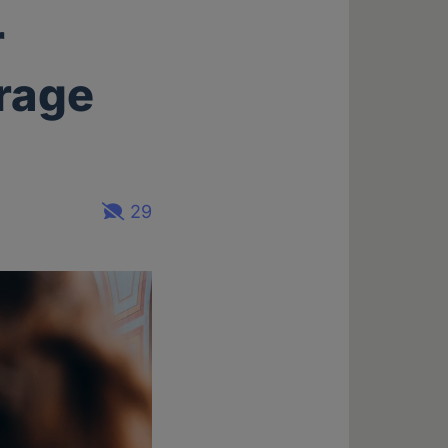
r
Frage
29