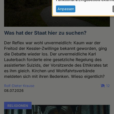
von
personenbezogenen
Anpassen
Daten
und
Cookies
Was hat der Staat hier zu suchen?
Der Reflex war wohl unvermeidlich: Kaum war der
Freitod der Kessler-Zwillinge bekannt geworden, ging
die Debatte wieder los. Der unvermeidliche Karl
Lauterbach forderte eine gesetzliche Regelung des
assistierten Suizids, der Vorsitzende des Ethikrates tat
es ihm gleich. Kirchen und Wohlfahrtsverbände
meldeten sich mit ihren Bedenken. Wieso eigentlich?
Rolf-Dieter Krause
12
08.07.2026
RELIGIONEN