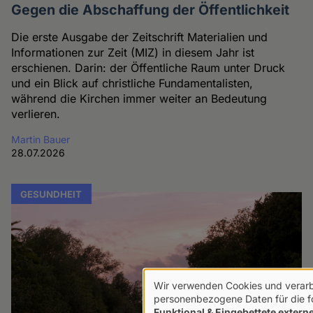
Gegen die Abschaffung der Öffentlichkeit
Die erste Ausgabe der Zeitschrift Materialien und
Informationen zur Zeit (MIZ) in diesem Jahr ist
erschienen. Darin: der Öffentliche Raum unter Druck
und ein Blick auf christliche Fundamentalisten,
während die Kirchen immer weiter an Bedeutung
verlieren.
Martin Bauer
28.07.2026
GESUNDHEIT
Wir verwenden Cookies und verarb
Verwendung
personenbezogene Daten für die 
Funktional & Eingebettete externe