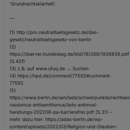
'Grundrechtsklarheit'.
—
(1) http://pro.neutralitaetsgesetz.de/das-
gesetz/neutralitaetsgesetz-von-berlin
(2)
https://dserver.bundestag.de/btd/19/268/1926839.pdf
(S.42f)
(3) z.B. auf www.ufuq.de → Suchen
(4) https://hpd.de/comment/77592#comment-
77592
(5)
https://www.berlin.de/sen/lads/schwerpunkte/rechtse
rassismus-antisemitismus/lads-antimusl-
handlungs-202208-pa-barrierefrei.pdf (S.31) –
mehr dazu hier: https://adas-berlin.de/wp-
content/uploads/2022/03/Religion-und-Glauben-