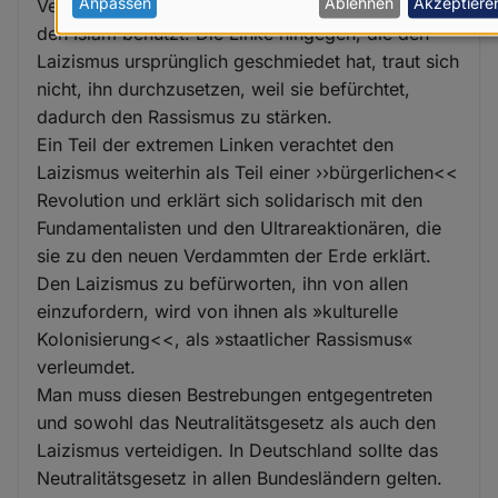
personenbezogenen
Anpassen
Ablehnen
Akzeptiere
Verteidigung der christlichen Vorherrschaft über
den Islam benutzt. Die Linke hingegen, die den
Daten
Laizismus ursprünglich geschmiedet hat, traut sich
und
nicht, ihn durchzusetzen, weil sie befürchtet,
Cookies
dadurch den Rassismus zu stärken.
Ein Teil der extremen Linken verachtet den
Laizismus weiterhin als Teil einer ››bürgerlichen<<
Revolution und erklärt sich solidarisch mit den
Fundamentalisten und den Ultrareaktionären, die
sie zu den neuen Verdammten der Erde erklärt.
Den Laizismus zu befürworten, ihn von allen
einzufordern, wird von ihnen als »kulturelle
Kolonisierung<<, als »staatlicher Rassismus«
verleumdet.
Man muss diesen Bestrebungen entgegentreten
und sowohl das Neutralitätsgesetz als auch den
Laizismus verteidigen. In Deutschland sollte das
Neutralitätsgesetz in allen Bundesländern gelten.