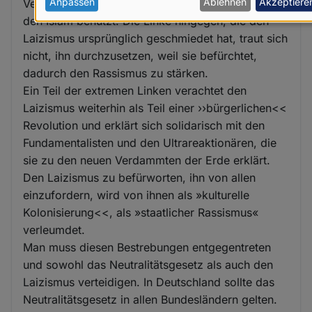
personenbezogenen
Anpassen
Ablehnen
Akzeptiere
Verteidigung der christlichen Vorherrschaft über
den Islam benutzt. Die Linke hingegen, die den
Daten
Laizismus ursprünglich geschmiedet hat, traut sich
und
nicht, ihn durchzusetzen, weil sie befürchtet,
Cookies
dadurch den Rassismus zu stärken.
Ein Teil der extremen Linken verachtet den
Laizismus weiterhin als Teil einer ››bürgerlichen<<
Revolution und erklärt sich solidarisch mit den
Fundamentalisten und den Ultrareaktionären, die
sie zu den neuen Verdammten der Erde erklärt.
Den Laizismus zu befürworten, ihn von allen
einzufordern, wird von ihnen als »kulturelle
Kolonisierung<<, als »staatlicher Rassismus«
verleumdet.
Man muss diesen Bestrebungen entgegentreten
und sowohl das Neutralitätsgesetz als auch den
Laizismus verteidigen. In Deutschland sollte das
Neutralitätsgesetz in allen Bundesländern gelten.