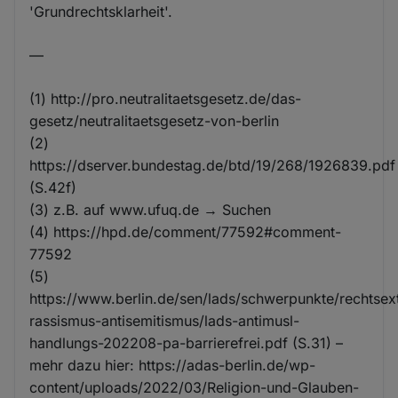
'Grundrechtsklarheit'.
—
(1) http://pro.neutralitaetsgesetz.de/das-
gesetz/neutralitaetsgesetz-von-berlin
(2)
https://dserver.bundestag.de/btd/19/268/1926839.pdf
(S.42f)
(3) z.B. auf www.ufuq.de → Suchen
(4) https://hpd.de/comment/77592#comment-
77592
(5)
https://www.berlin.de/sen/lads/schwerpunkte/rechtse
rassismus-antisemitismus/lads-antimusl-
handlungs-202208-pa-barrierefrei.pdf (S.31) –
mehr dazu hier: https://adas-berlin.de/wp-
content/uploads/2022/03/Religion-und-Glauben-