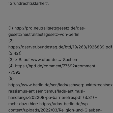
'Grundrechtsklarheit'.
—
(1) http://pro.neutralitaetsgesetz.de/das-
gesetz/neutralitaetsgesetz-von-berlin
(2)
https://dserver.bundestag.de/btd/19/268/1926839.pdf
(S.42f)
(3) z.B. auf www.ufuq.de → Suchen
(4) https://hpd.de/comment/77592#comment-
77592
(5)
https://www.berlin.de/sen/lads/schwerpunkte/rechtse
rassismus-antisemitismus/lads-antimusl-
handlungs-202208-pa-barrierefrei.pdf (S.31) –
mehr dazu hier: https://adas-berlin.de/wp-
content/uploads/2022/03/Religion-und-Glauben-