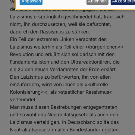
personenbezogenen
Anpassen
Ablehnen
Akzeptiere
Verteidigung der christlichen Vorherrschaft über
den Islam benutzt. Die Linke hingegen, die den
Daten
Laizismus ursprünglich geschmiedet hat, traut sich
und
nicht, ihn durchzusetzen, weil sie befürchtet,
Cookies
dadurch den Rassismus zu stärken.
Ein Teil der extremen Linken verachtet den
Laizismus weiterhin als Teil einer ››bürgerlichen<<
Revolution und erklärt sich solidarisch mit den
Fundamentalisten und den Ultrareaktionären, die
sie zu den neuen Verdammten der Erde erklärt.
Den Laizismus zu befürworten, ihn von allen
einzufordern, wird von ihnen als »kulturelle
Kolonisierung<<, als »staatlicher Rassismus«
verleumdet.
Man muss diesen Bestrebungen entgegentreten
und sowohl das Neutralitätsgesetz als auch den
Laizismus verteidigen. In Deutschland sollte das
Neutralitätsgesetz in allen Bundesländern gelten.