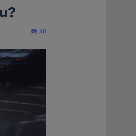
au?
49