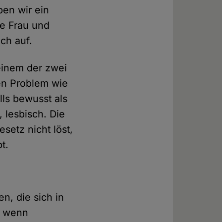
ben wir ein
fe Frau und
ch auf.
 einem der zwei
en Problem wie
lls bewusst als
 lesbisch. Die
setz nicht löst,
t.
n, die sich in
n, wenn