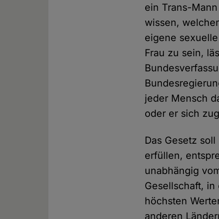
ein Trans-Mann 
wissen, welchem
eigene sexuelle
Frau zu sein, lä
Bundesverfassun
Bundesregierun
jeder Mensch da
oder er sich zug
Das Gesetz soll
erfüllen, entspr
unabhängig vom 
Gesellschaft, i
höchsten Werten
anderen Ländern