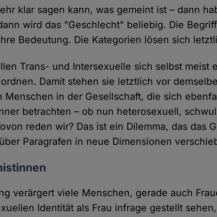
hr klar sagen kann, was gemeint ist – dann ha
ann wird das "Geschlecht" beliebig. Die Begrif
hre Bedeutung. Die Kategorien lösen sich letztli
llen Trans- und Intersexuelle sich selbst meist
ordnen. Damit stehen sie letztlich vor demselb
n Menschen in der Gesellschaft, die sich ebenfa
ner betrachten – ob nun heterosexuell, schwul,
ovon reden wir? Das ist ein Dilemma, das das Ge
über Paragrafen in neue Dimensionen verschieb
nistinnen
ng verärgert viele Menschen, gerade auch Fraue
xuellen Identität als Frau infrage gestellt sehe