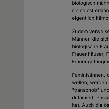
biologisch männ
sie selbst erklä
eigentlich kämpf
Zudem verweisen
Männer, die sic
biologische Fra
Frauenhäuser, F
Frauengefängnis
Feministinnen, 
wollen, werden 
"transphob" und
diffamiert. Pass
hat. Auch die ö