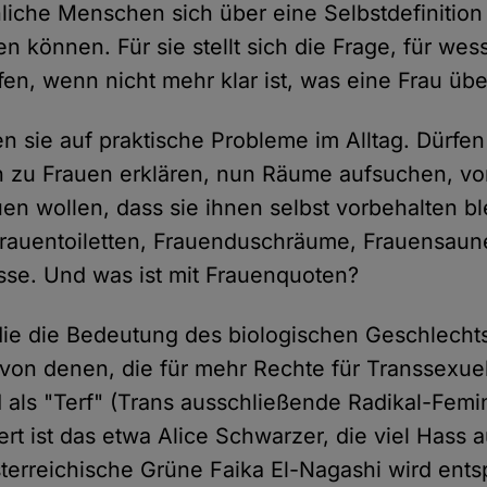
liche Menschen sich über eine Selbstdefinition
ren können. Für sie stellt sich die Frage, für we
en, wenn nicht mehr klar ist, was eine Frau übe
 sie auf praktische Probleme im Alltag. Dürfen
h zu Frauen erklären, nun Räume aufsuchen, vo
uen wollen, dass sie ihnen selbst vorbehalten b
rauentoiletten, Frauenduschräume, Frauensaun
se. Und was ist mit Frauenquoten?
die die Bedeutung des biologischen Geschlecht
von denen, die für mehr Rechte für Transsexuell
 als "Terf" (Trans ausschließende Radikal-Femi
iert ist das etwa Alice Schwarzer, die viel Hass
sterreichische Grüne Faika El-Nagashi wird ent