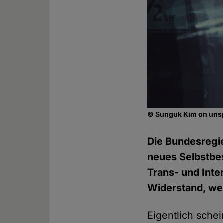
© Sunguk Kim on un
Die Bundesregi
neues Selbstbes
Trans- und Int
Widerstand, we
Eigentlich schei