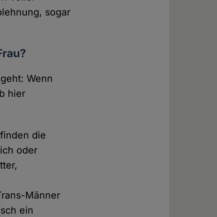
Ablehnung, sogar
Frau?
 geht: Wenn
b hier
finden die
lich oder
ter,
 Trans-Männer
isch ein