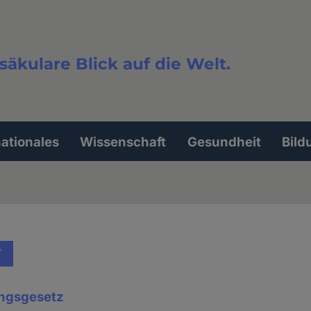
säkulare Blick auf die Welt.
extsuche
nationales
Wissenschaft
Gesundheit
Bild
T
ngsgesetz