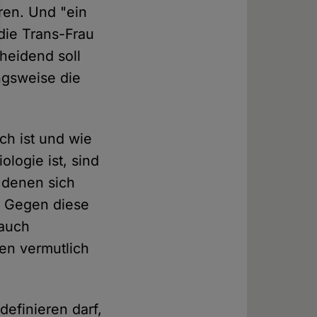
ren. Und "ein
 die Trans-Frau
heidend soll
ngsweise die
ich ist und wie
logie ist, sind
 denen sich
? Gegen diese
 auch
en vermutlich
definieren darf,