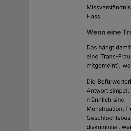
Missverständnis
Hass.
Wenn eine Tra
Das hängt dami
eine Trans-Frau
mitgemeint), wa
Die Befürworter
Antwort simpel:
männlich sind –
Menstruation, P
Geschlechtsbes
diskriminiert w