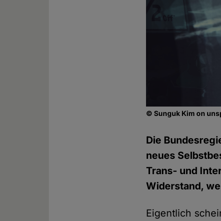
© Sunguk Kim on un
Die Bundesregi
neues Selbstbes
Trans- und Int
Widerstand, we
Eigentlich schei