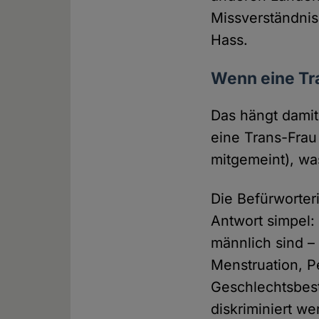
Missverständnis
Hass.
Wenn eine Tra
Das hängt dami
eine Trans-Frau
mitgemeint), wa
Die Befürworter
Antwort simpel:
männlich sind –
Menstruation, P
Geschlechtsbes
diskriminiert w