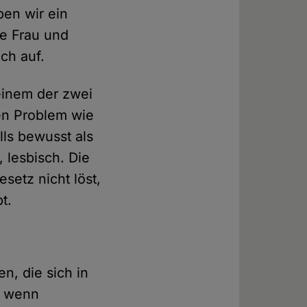
ben wir ein
fe Frau und
ch auf.
 einem der zwei
en Problem wie
lls bewusst als
 lesbisch. Die
setz nicht löst,
t.
n, die sich in
n, wenn