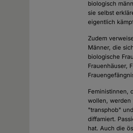
biologisch männ
sie selbst erklä
eigentlich kämpf
Zudem verweisen
Männer, die sic
biologische Fra
Frauenhäuser, F
Frauengefängnis
Feministinnen, 
wollen, werden 
"transphob" und
diffamiert. Pass
hat. Auch die ö