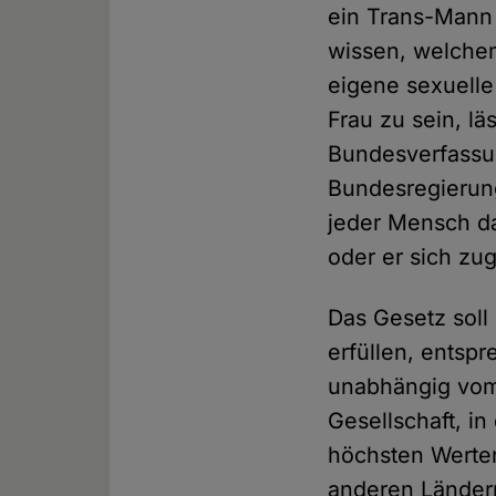
ein Trans-Mann 
wissen, welchem
eigene sexuelle
Frau zu sein, lä
Bundesverfassun
Bundesregierun
jeder Mensch da
oder er sich zug
Das Gesetz soll
erfüllen, entspr
unabhängig vom 
Gesellschaft, i
höchsten Werten
anderen Ländern