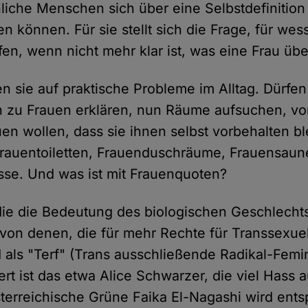
liche Menschen sich über eine Selbstdefinition
ren können. Für sie stellt sich die Frage, für we
en, wenn nicht mehr klar ist, was eine Frau übe
 sie auf praktische Probleme im Alltag. Dürfen
h zu Frauen erklären, nun Räume aufsuchen, vo
uen wollen, dass sie ihnen selbst vorbehalten b
rauentoiletten, Frauenduschräume, Frauensaun
se. Und was ist mit Frauenquoten?
die die Bedeutung des biologischen Geschlecht
von denen, die für mehr Rechte für Transsexuell
 als "Terf" (Trans ausschließende Radikal-Femi
iert ist das etwa Alice Schwarzer, die viel Hass
sterreichische Grüne Faika El-Nagashi wird ent