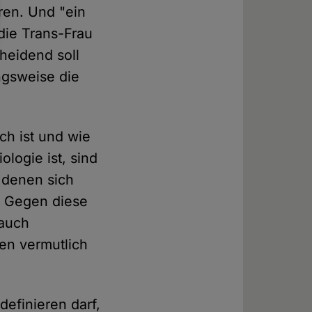
ren. Und "ein
 die Trans-Frau
heidend soll
ngsweise die
ich ist und wie
logie ist, sind
 denen sich
? Gegen diese
 auch
en vermutlich
definieren darf,