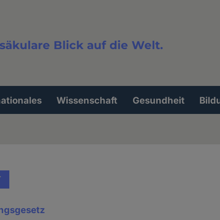
säkulare Blick auf die Welt.
extsuche
nationales
Wissenschaft
Gesundheit
Bild
T
ngsgesetz