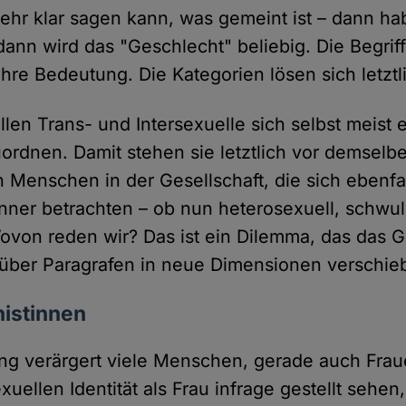
hr klar sagen kann, was gemeint ist – dann ha
ann wird das "Geschlecht" beliebig. Die Begrif
hre Bedeutung. Die Kategorien lösen sich letztli
llen Trans- und Intersexuelle sich selbst meist
ordnen. Damit stehen sie letztlich vor demselb
n Menschen in der Gesellschaft, die sich ebenfa
ner betrachten – ob nun heterosexuell, schwul,
ovon reden wir? Das ist ein Dilemma, das das Ge
über Paragrafen in neue Dimensionen verschieb
nistinnen
ng verärgert viele Menschen, gerade auch Fraue
xuellen Identität als Frau infrage gestellt sehe