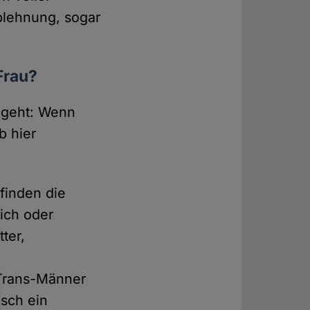
Ablehnung, sogar
Frau?
 geht: Wenn
b hier
finden die
lich oder
ter,
 Trans-Männer
isch ein