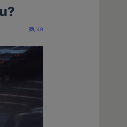
au?
49