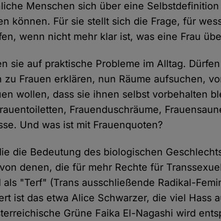
liche Menschen sich über eine Selbstdefinition
ren können. Für sie stellt sich die Frage, für we
en, wenn nicht mehr klar ist, was eine Frau übe
 sie auf praktische Probleme im Alltag. Dürfen
h zu Frauen erklären, nun Räume aufsuchen, vo
uen wollen, dass sie ihnen selbst vorbehalten b
rauentoiletten, Frauenduschräume, Frauensaun
se. Und was ist mit Frauenquoten?
die die Bedeutung des biologischen Geschlecht
von denen, die für mehr Rechte für Transsexuell
 als "Terf" (Trans ausschließende Radikal-Femi
iert ist das etwa Alice Schwarzer, die viel Hass
sterreichische Grüne Faika El-Nagashi wird ent