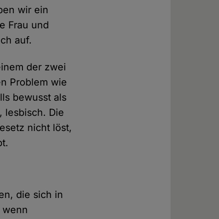
ben wir ein
fe Frau und
ch auf.
 einem der zwei
en Problem wie
lls bewusst als
 lesbisch. Die
setz nicht löst,
t.
n, die sich in
n, wenn