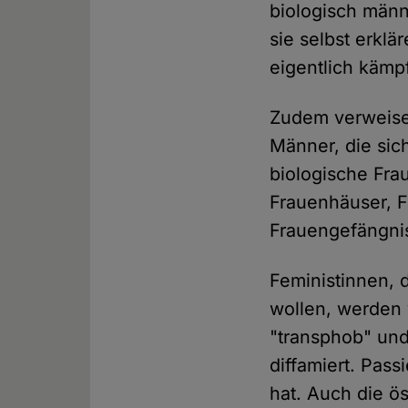
biologisch männ
sie selbst erklä
eigentlich kämpf
Zudem verweisen
Männer, die sic
biologische Fra
Frauenhäuser, F
Frauengefängnis
Feministinnen, 
wollen, werden 
"transphob" und
diffamiert. Pass
hat. Auch die ö