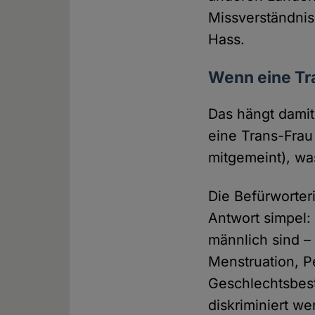
Missverständnis
Hass.
Wenn eine Tra
Das hängt dami
eine Trans-Frau
mitgemeint), wa
Die Befürworter
Antwort simpel:
männlich sind –
Menstruation, P
Geschlechtsbes
diskriminiert w