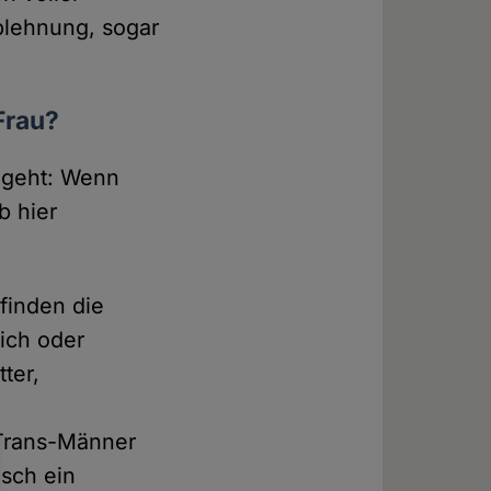
Ablehnung, sogar
Frau?
 geht: Wenn
b hier
finden die
lich oder
ter,
 Trans-Männer
isch ein