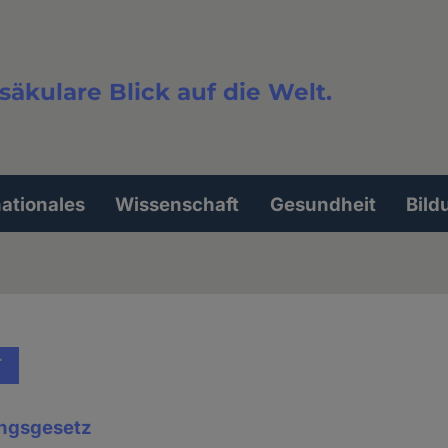
säkulare Blick auf die Welt.
extsuche
nationales
Wissenschaft
Gesundheit
Bild
T
ngsgesetz