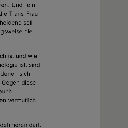
ren. Und "ein
 die Trans-Frau
heidend soll
ngsweise die
ich ist und wie
logie ist, sind
 denen sich
? Gegen diese
 auch
en vermutlich
definieren darf,