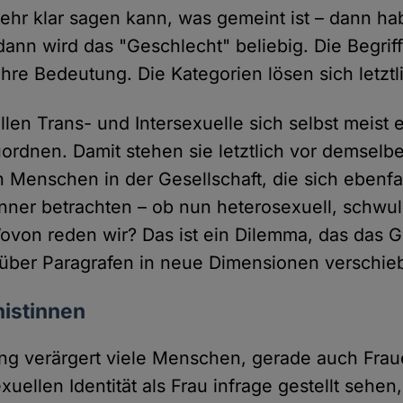
hr klar sagen kann, was gemeint ist – dann ha
ann wird das "Geschlecht" beliebig. Die Begrif
hre Bedeutung. Die Kategorien lösen sich letztli
llen Trans- und Intersexuelle sich selbst meist
ordnen. Damit stehen sie letztlich vor demselb
n Menschen in der Gesellschaft, die sich ebenfa
ner betrachten – ob nun heterosexuell, schwul,
ovon reden wir? Das ist ein Dilemma, das das Ge
über Paragrafen in neue Dimensionen verschieb
nistinnen
ng verärgert viele Menschen, gerade auch Fraue
xuellen Identität als Frau infrage gestellt sehe