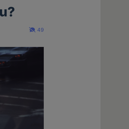
au?
49