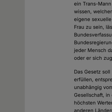
ein Trans-Mann 
wissen, welchem
eigene sexuelle
Frau zu sein, lä
Bundesverfassun
Bundesregierun
jeder Mensch da
oder er sich zug
Das Gesetz soll
erfüllen, entspr
unabhängig vom 
Gesellschaft, i
höchsten Werten
anderen Ländern