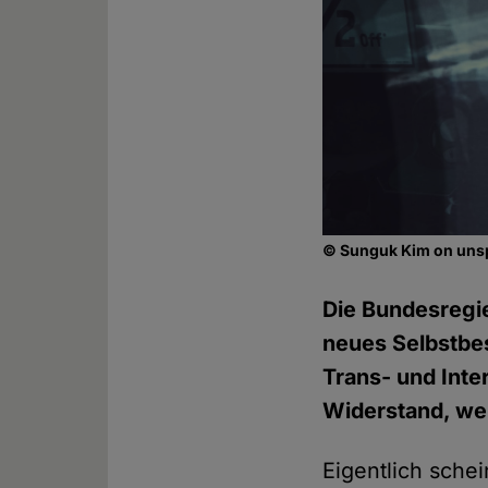
© Sunguk Kim on un
Die Bundesregi
neues Selbstbes
Trans- und Int
Widerstand, we
Eigentlich schei