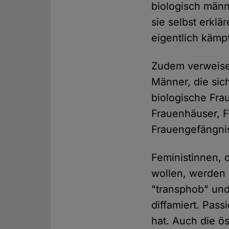
biologisch männ
sie selbst erklä
eigentlich kämpf
Zudem verweisen
Männer, die sic
biologische Fra
Frauenhäuser, F
Frauengefängnis
Feministinnen, 
wollen, werden 
"transphob" und
diffamiert. Pass
hat. Auch die ö