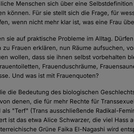
liche Menschen sich über eine Selbstdefinition
ren können. Für sie stellt sich die Frage, für we
en, wenn nicht mehr klar ist, was eine Frau übe
 sie auf praktische Probleme im Alltag. Dürfen
h zu Frauen erklären, nun Räume aufsuchen, vo
uen wollen, dass sie ihnen selbst vorbehalten b
rauentoiletten, Frauenduschräume, Frauensaun
se. Und was ist mit Frauenquoten?
die die Bedeutung des biologischen Geschlecht
von denen, die für mehr Rechte für Transsexuell
 als "Terf" (Trans ausschließende Radikal-Femi
iert ist das etwa Alice Schwarzer, die viel Hass
sterreichische Grüne Faika El-Nagashi wird ent