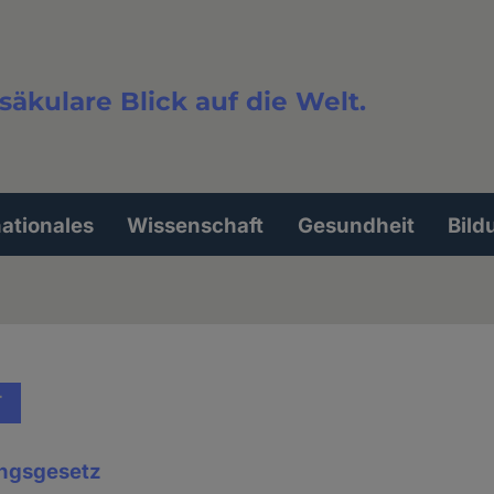
säkulare Blick auf die Welt.
extsuche
nationales
Wissenschaft
Gesundheit
Bild
T
ngsgesetz