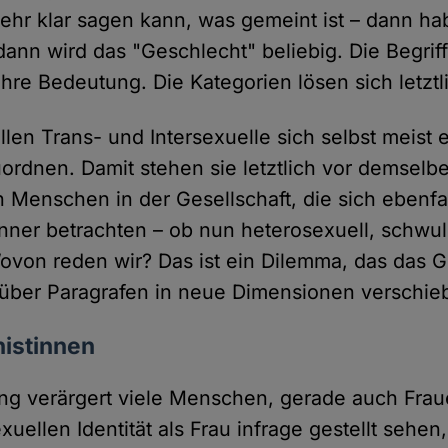
hr klar sagen kann, was gemeint ist – dann ha
ann wird das "Geschlecht" beliebig. Die Begrif
hre Bedeutung. Die Kategorien lösen sich letztli
llen Trans- und Intersexuelle sich selbst meist
ordnen. Damit stehen sie letztlich vor demselb
n Menschen in der Gesellschaft, die sich ebenfa
ner betrachten – ob nun heterosexuell, schwul,
ovon reden wir? Das ist ein Dilemma, das das Ge
über Paragrafen in neue Dimensionen verschieb
nistinnen
ng verärgert viele Menschen, gerade auch Fraue
xuellen Identität als Frau infrage gestellt sehe