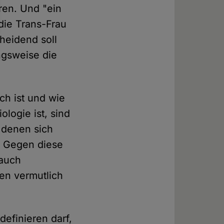
ren. Und "ein
 die Trans-Frau
heidend soll
ngsweise die
ich ist und wie
logie ist, sind
 denen sich
? Gegen diese
 auch
en vermutlich
definieren darf,