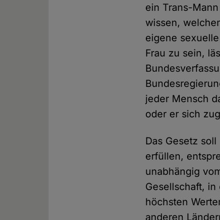
ein Trans-Mann 
wissen, welchem
eigene sexuelle
Frau zu sein, lä
Bundesverfassun
Bundesregierun
jeder Mensch da
oder er sich zug
Das Gesetz soll
erfüllen, entspr
unabhängig vom 
Gesellschaft, i
höchsten Werten
anderen Ländern