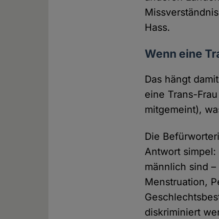
Missverständnis
Hass.
Wenn eine Tra
Das hängt dami
eine Trans-Frau
mitgemeint), wa
Die Befürworter
Antwort simpel:
männlich sind –
Menstruation, P
Geschlechtsbes
diskriminiert w