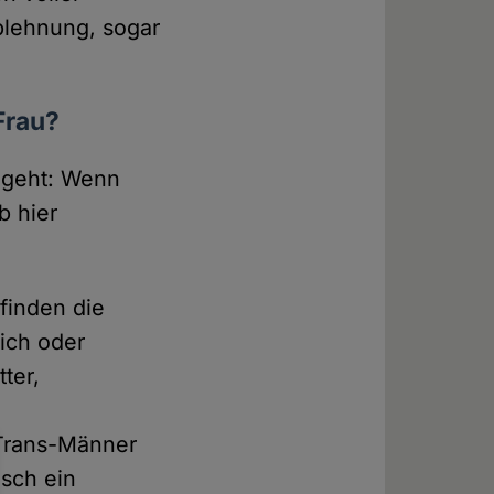
Ablehnung, sogar
Frau?
 geht: Wenn
b hier
finden die
lich oder
ter,
 Trans-Männer
isch ein