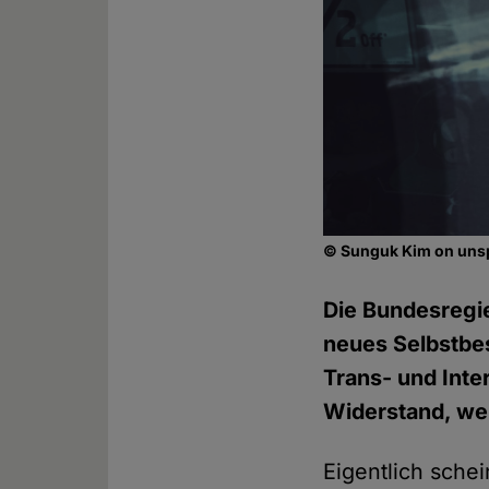
© Sunguk Kim on un
Die Bundesregi
neues Selbstbes
Trans- und Int
Widerstand, we
Eigentlich schei