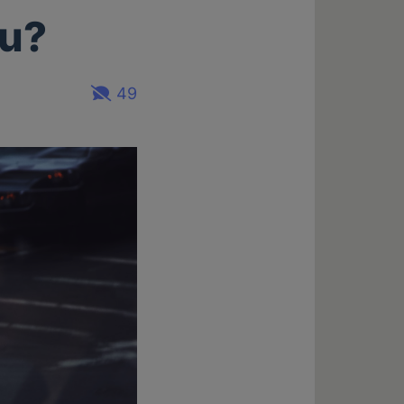
au?
49