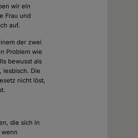
ben wir ein
fe Frau und
ch auf.
 einem der zwei
en Problem wie
lls bewusst als
 lesbisch. Die
setz nicht löst,
t.
n, die sich in
n, wenn