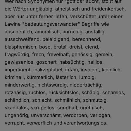
Wer nach Synonymen für "gottlos" sucht, stößt auf
die Wörter ungläubig, atheistisch und freidenkerisch,
aber nur unter ferner liefen, verschüttet unter einer
Lawine "bedeutungsverwandter" Begriffe wie
abscheulich, amoralisch, anrüchig, ausfällig,
ausschweifend, beleidigend, berechnend,
blasphemisch, böse, brutal, dreist, elend,
fragwürdig, frech, frevelhaft, gehässig, gemein,
gewissenlos, goschert, habsüchtig, heillos,
impertinent, inakzeptabel, infam, insolent, kleinlich,
kriminell, kümmerlich, lästerlich, lumpig,
minderwertig, nichtswürdig, niederträchtig,
rotznäsig, ruchlos, rücksichtslos, schäbig, schamlos,
schändlich, schlecht, schmählich, schmutzig,
skandalös, skrupellos, sündhaft, unethisch,
ungehörig, unverschämt, verdorben, verlogen,
verrucht, verwerflich und verantwortungslos.