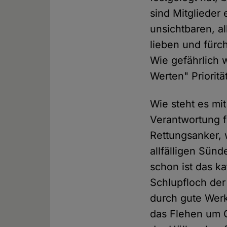
sind Mitglieder
unsichtbaren, a
lieben und fürc
Wie gefährlich w
Werten" Prioritä
Wie steht es m
Verantwortung f
Rettungsanker,
allfälligen Sün
schon ist das k
Schlupfloch der
durch gute Werk
das Flehen um G