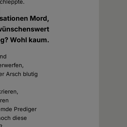
schleppte.
lisationen Mord,
 wünschenswert
ig? Wohl kaum.
und
erwerfen,
r Arsch blutig
:
rieren,
uren
emde Prediger
noch diese
?