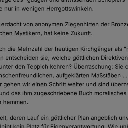
e nur in wenigen Herrgottswinkeln.
, erdacht von anonymen Ziegenhirten der Bronz
schen Mystikern, hat keine Zukunft.
ich die Mehrzahl der heutigen Kirchgänger als 
en entscheiden sie, welche göttlichen Direktiven
unter den Teppich kehren? Überraschung: Sie or
nschenfreundlichen, aufgeklärten Maßstäben …
 gehen wir einen Schritt weiter und sind überz
 und das ihm zugeschriebene Buch moralisches
rn hemmen.
elt, deren Lauf ein göttlicher Plan angeblich un
 bleibt kein Platz für Eigenverantwortung. Wie 