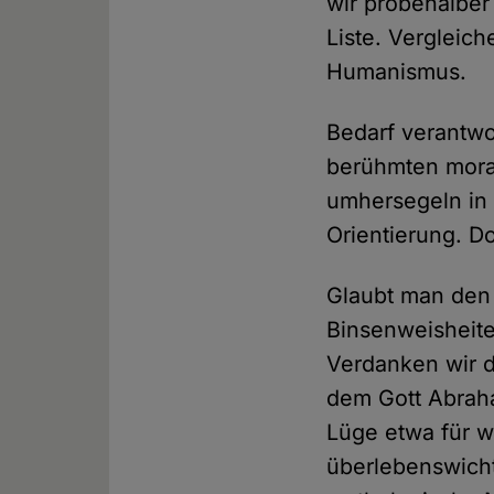
wir probehalber
Liste. Vergleic
Humanismus.
Bedarf verantwo
berühmten mora
umhersegeln in
Orientierung. D
Glaubt man den 
Binsenweisheite
Verdanken wir 
dem Gott Abraha
Lüge etwa für 
überlebenswichti