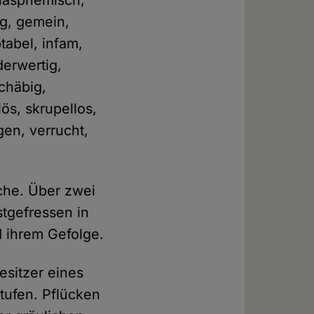
blasphemisch,
ig, gemein,
tabel, infam,
derwertig,
schäbig,
ös, skrupellos,
gen, verrucht,
ache. Über zwei
tgefressen in
 ihrem Gefolge.
esitzer eines
tufen. Pflücken