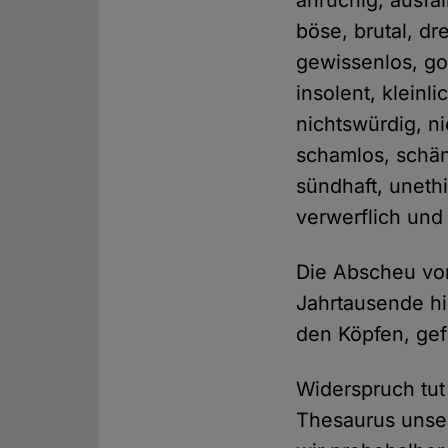
anrüchig, ausfä
böse, brutal, dr
gewissenlos, gos
insolent, kleinl
nichtswürdig, ni
schamlos, schän
sündhaft, uneth
verwerflich und
Die Abscheu vor 
Jahrtausende hi
den Köpfen, gef
Widerspruch tut 
Thesaurus unser