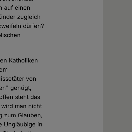
n auf einen
Kinder zugleich
weifeln dürfen?
blischen
en Katholiken
dem
issetäter von
ten" genügt,
offen steht das
e wird man nicht
ng zum Glauben,
e Ungläubige in