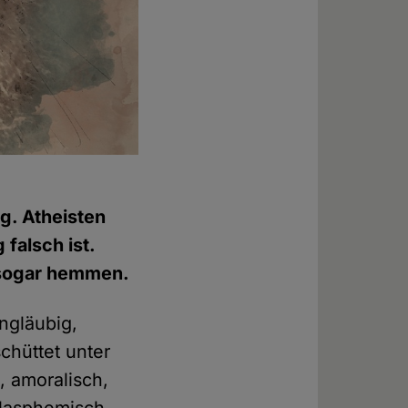
ng. Atheisten
falsch ist.
 sogar hemmen.
ngläubig,
schüttet unter
, amoralisch,