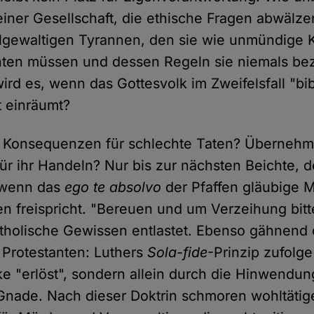
 einer Gesellschaft, die ethische Fragen abwälze
llgewaltigen Tyrannen, den sie wie unmündige 
hten müssen und dessen Regeln sie niemals bez
ird es, wenn das Gottesvolk im Zweifelsfall "bi
t einräumt?
it Konsequenzen für schlechte Taten? Übernehm
ür ihr Handeln? Nur bis zur nächsten Beichte, 
 wenn das
ego te absolvo
der Pfaffen gläubige M
den freispricht. "Bereuen und um Verzeihung bit
atholische Gewissen entlastet. Ebenso gähnend 
 Protestanten: Luthers
Sola-fide
-Prinzip zufolg
e "erlöst", sondern allein durch die Hinwendu
nade. Nach dieser Doktrin schmoren wohltätig