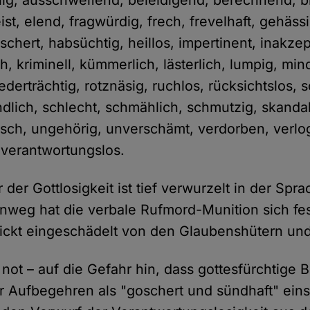
llig, ausschweifend, beleidigend, berechnend, 
eist, elend, fragwürdig, frech, frevelhaft, gehäss
chert, habsüchtig, heillos, impertinent, inakzep
ich, kriminell, kümmerlich, lästerlich, lumpig, min
ederträchtig, rotznäsig, ruchlos, rücksichtslos, 
dlich, schlecht, schmählich, schmutzig, skandal
isch, ungehörig, unverschämt, verdorben, verlo
 verantwortungslos.
der Gottlosigkeit ist tief verwurzelt in der Spr
nweg hat die verbale Rufmord-Munition sich fes
ickt eingeschädelt von den Glaubenshütern und
not – auf die Gefahr hin, dass gottesfürchtige B
 Aufbegehren als "goschert und sündhaft" eins