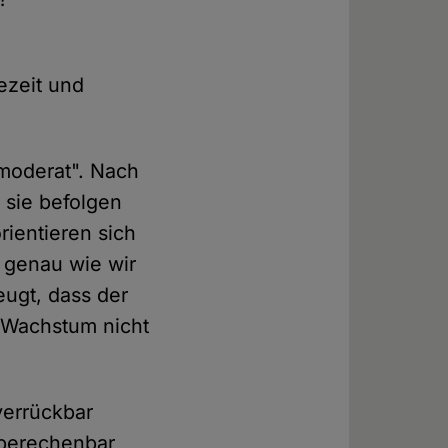
ezeit und
"moderat". Nach
 sie befolgen
ientieren sich
 genau wie wir
eugt, dass der
 Wachstum nicht
verrückbar
unberechenbar