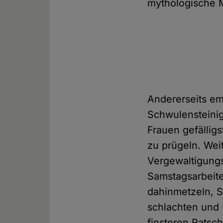
mythologische M
Andererseits em
Schwulensteinig
Frauen gefällig
zu prügeln. Wei
Vergewaltigungs
Samstagsarbeit
dahinmetzeln, 
schlachten und 
finsteren Ratsc