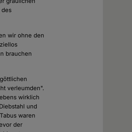
er gräulichen
e des
den wir ohne den
iellos
en brauchen
göttlichen
cht verleumden".
ebens wirklich
 Diebstahl und
 Tabus waren
bevor der