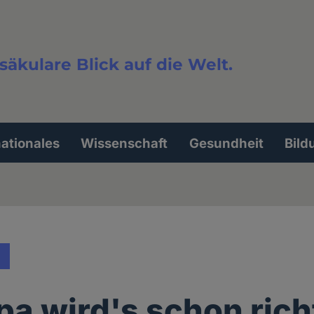
säkulare Blick auf die Welt.
extsuche
nationales
Wissenschaft
Gesundheit
Bild
pa wird's schon ric