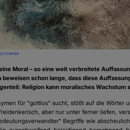
y License
eine Moral – so eine weit verbreitete Auffassu
beweisen schon lange, dass diese Auffassung 
egenteil: Religion kann moralisches Wachstum
men für "gottlos" sucht, stößt auf die Wörter u
freidenkerisch, aber nur unter ferner liefen, ver
edeutungsverwandter" Begriffe wie abscheulich