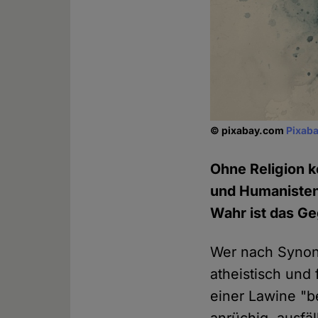
© pixabay.com
Pixaba
Ohne Religion k
und Humanisten 
Wahr ist das G
Wer nach Synony
atheistisch und 
einer Lawine "b