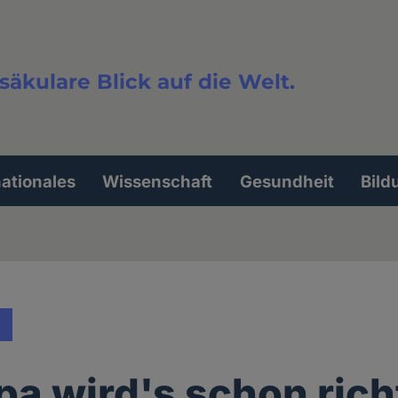
säkulare Blick auf die Welt.
extsuche
nationales
Wissenschaft
Gesundheit
Bild
pa wird's schon ric