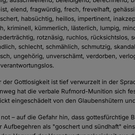
llig, ausschweifend, beleidigend, berechnend, 
eist, elend, fragwürdig, frech, frevelhaft, gehäss
chert, habsüchtig, heillos, impertinent, inakzep
ich, kriminell, kümmerlich, lästerlich, lumpig, min
ederträchtig, rotznäsig, ruchlos, rücksichtslos, 
dlich, schlecht, schmählich, schmutzig, skandal
isch, ungehörig, unverschämt, verdorben, verlo
 verantwortungslos.
der Gottlosigkeit ist tief verwurzelt in der Spr
nweg hat die verbale Rufmord-Munition sich fes
ickt eingeschädelt von den Glaubenshütern und
not – auf die Gefahr hin, dass gottesfürchtige B
 Aufbegehren als "goschert und sündhaft" eins