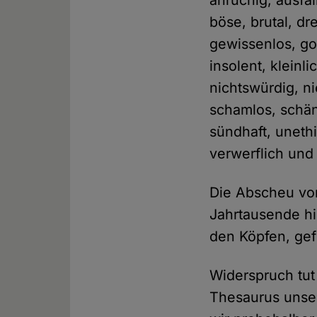
anrüchig, ausfä
böse, brutal, dr
gewissenlos, gos
insolent, kleinl
nichtswürdig, ni
schamlos, schän
sündhaft, uneth
verwerflich und
Die Abscheu vor 
Jahrtausende hi
den Köpfen, gef
Widerspruch tut 
Thesaurus unser