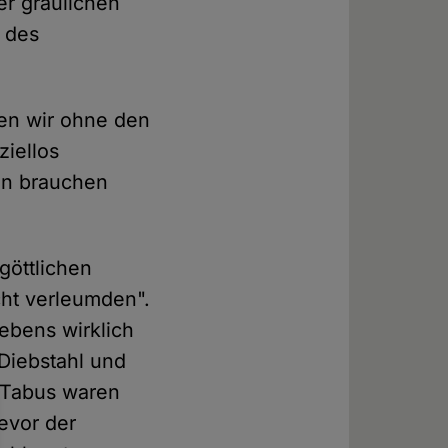
er gräulichen
e des
den wir ohne den
iellos
en brauchen
göttlichen
cht verleumden".
ebens wirklich
 Diebstahl und
 Tabus waren
bevor der