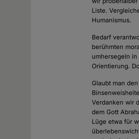
wir probehalber
Liste. Vergleic
Humanismus.
Bedarf verantwo
berühmten mora
umhersegeln in
Orientierung. D
Glaubt man den 
Binsenweisheite
Verdanken wir 
dem Gott Abraha
Lüge etwa für 
überlebenswichti