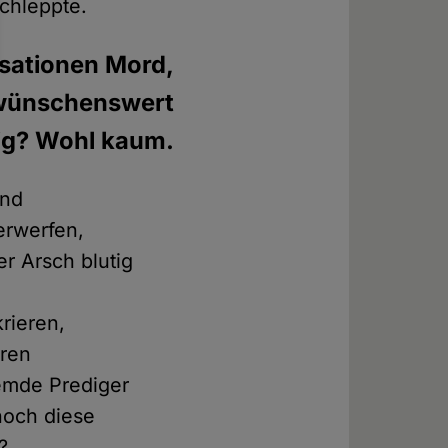
schleppte.
lisationen Mord,
 wünschenswert
ig? Wohl kaum.
und
erwerfen,
r Arsch blutig
:
rieren,
uren
emde Prediger
noch diese
?