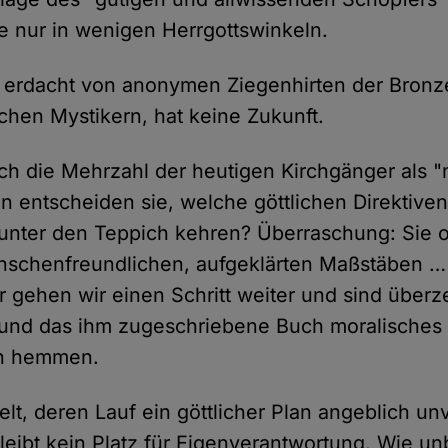
e nur in wenigen Herrgottswinkeln.
, erdacht von anonymen Ziegenhirten der Bronz
schen Mystikern, hat keine Zukunft.
ich die Mehrzahl der heutigen Kirchgänger als 
en entscheiden sie, welche göttlichen Direktiven
unter den Teppich kehren? Überraschung: Sie or
nschenfreundlichen, aufgeklärten Maßstäben …
 gehen wir einen Schritt weiter und sind überz
 und das ihm zugeschriebene Buch moralisches
rn hemmen.
elt, deren Lauf ein göttlicher Plan angeblich un
 bleibt kein Platz für Eigenverantwortung. Wie 