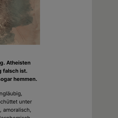
ng. Atheisten
falsch ist.
 sogar hemmen.
ngläubig,
schüttet unter
, amoralisch,