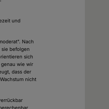
ezeit und
"moderat". Nach
 sie befolgen
ientieren sich
 genau wie wir
eugt, dass der
 Wachstum nicht
verrückbar
unberechenbar