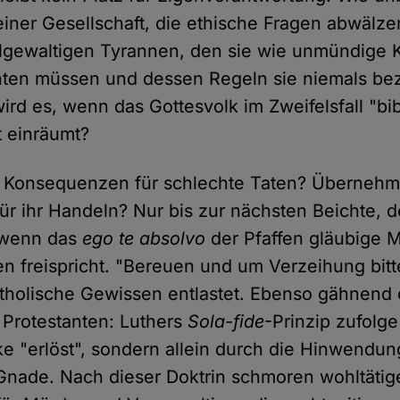
 einer Gesellschaft, die ethische Fragen abwälze
llgewaltigen Tyrannen, den sie wie unmündige 
hten müssen und dessen Regeln sie niemals bez
ird es, wenn das Gottesvolk im Zweifelsfall "bi
t einräumt?
it Konsequenzen für schlechte Taten? Übernehm
ür ihr Handeln? Nur bis zur nächsten Beichte, 
 wenn das
ego te absolvo
der Pfaffen gläubige M
den freispricht. "Bereuen und um Verzeihung bit
atholische Gewissen entlastet. Ebenso gähnend 
 Protestanten: Luthers
Sola-fide
-Prinzip zufolg
e "erlöst", sondern allein durch die Hinwendu
nade. Nach dieser Doktrin schmoren wohltätig