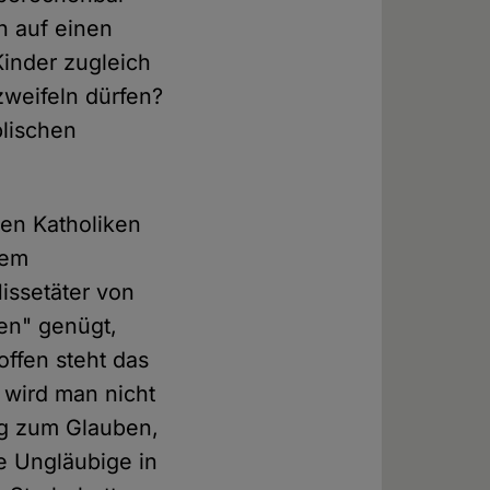
n auf einen
Kinder zugleich
weifeln dürfen?
blischen
en Katholiken
dem
issetäter von
ten" genügt,
offen steht das
e wird man nicht
ng zum Glauben,
e Ungläubige in