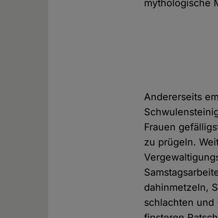
mythologische M
Andererseits em
Schwulensteinig
Frauen gefällig
zu prügeln. Wei
Vergewaltigungs
Samstagsarbeit
dahinmetzeln, 
schlachten und 
finsteren Ratsc