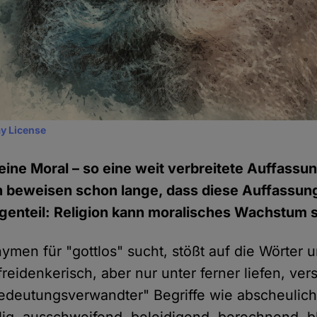
y License
eine Moral – so eine weit verbreitete Auffassu
beweisen schon lange, dass diese Auffassung 
egenteil: Religion kann moralisches Wachstum
men für "gottlos" sucht, stößt auf die Wörter u
freidenkerisch, aber nur unter ferner liefen, ver
edeutungsverwandter" Begriffe wie abscheulich