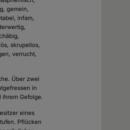
blasphemisch,
ig, gemein,
tabel, infam,
derwertig,
schäbig,
ös, skrupellos,
gen, verrucht,
ache. Über zwei
tgefressen in
 ihrem Gefolge.
esitzer eines
tufen. Pflücken