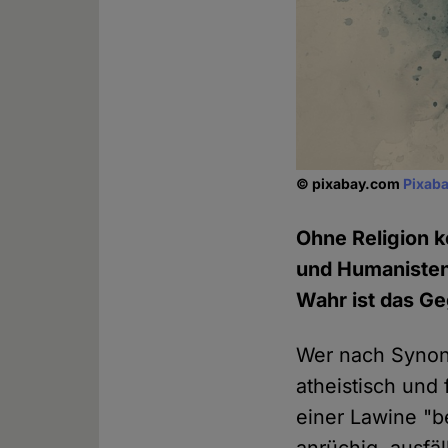
© pixabay.com
Pixaba
Ohne Religion k
und Humanisten 
Wahr ist das G
Wer nach Synony
atheistisch und 
einer Lawine "b