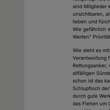
sind Mitglieder
unsichtbaren, a
lieben und fürc
Wie gefährlich w
Werten" Prioritä
Wie steht es m
Verantwortung f
Rettungsanker,
allfälligen Sün
schon ist das k
Schlupfloch der
durch gute Werk
das Flehen um G