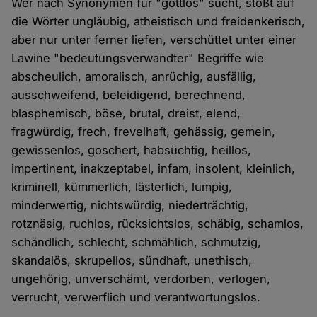
Wer nach Synonymen für "gottlos" sucht, stößt auf
die Wörter ungläubig, atheistisch und freidenkerisch,
aber nur unter ferner liefen, verschüttet unter einer
Lawine "bedeutungsverwandter" Begriffe wie
abscheulich, amoralisch, anrüchig, ausfällig,
ausschweifend, beleidigend, berechnend,
blasphemisch, böse, brutal, dreist, elend,
fragwürdig, frech, frevelhaft, gehässig, gemein,
gewissenlos, goschert, habsüchtig, heillos,
impertinent, inakzeptabel, infam, insolent, kleinlich,
kriminell, kümmerlich, lästerlich, lumpig,
minderwertig, nichtswürdig, niederträchtig,
rotznäsig, ruchlos, rücksichtslos, schäbig, schamlos,
schändlich, schlecht, schmählich, schmutzig,
skandalös, skrupellos, sündhaft, unethisch,
ungehörig, unverschämt, verdorben, verlogen,
verrucht, verwerflich und verantwortungslos.