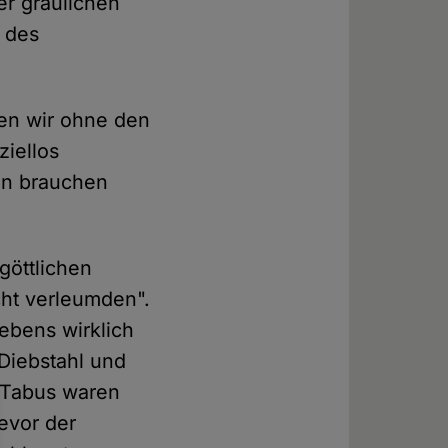
er gräulichen
e des
den wir ohne den
iellos
en brauchen
göttlichen
cht verleumden".
ebens wirklich
 Diebstahl und
 Tabus waren
bevor der