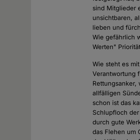
sind Mitglieder
unsichtbaren, a
lieben und fürc
Wie gefährlich w
Werten" Prioritä
Wie steht es m
Verantwortung f
Rettungsanker,
allfälligen Sün
schon ist das k
Schlupfloch der
durch gute Werk
das Flehen um G