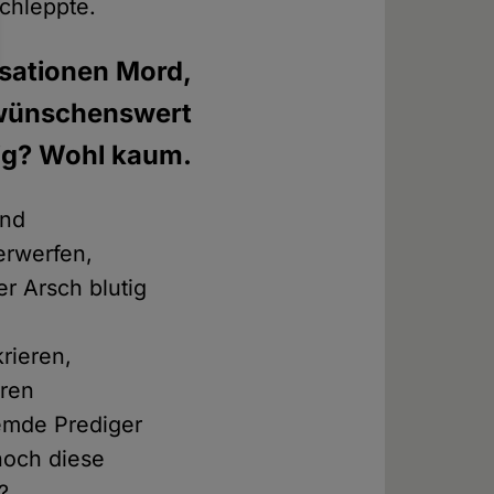
schleppte.
lisationen Mord,
 wünschenswert
ig? Wohl kaum.
und
erwerfen,
r Arsch blutig
:
rieren,
uren
emde Prediger
noch diese
?