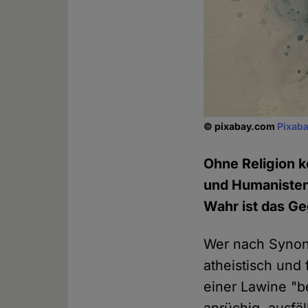
© pixabay.com
Pixaba
Ohne Religion k
und Humanisten 
Wahr ist das G
Wer nach Synony
atheistisch und 
einer Lawine "b