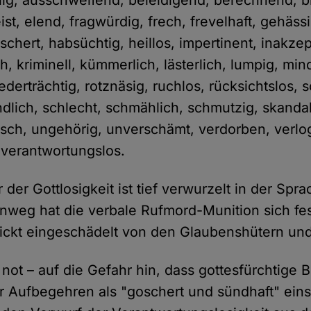
llig, ausschweifend, beleidigend, berechnend, 
eist, elend, fragwürdig, frech, frevelhaft, gehäss
chert, habsüchtig, heillos, impertinent, inakzep
ich, kriminell, kümmerlich, lästerlich, lumpig, min
ederträchtig, rotznäsig, ruchlos, rücksichtslos, 
dlich, schlecht, schmählich, schmutzig, skandal
isch, ungehörig, unverschämt, verdorben, verlo
 verantwortungslos.
der Gottlosigkeit ist tief verwurzelt in der Spr
nweg hat die verbale Rufmord-Munition sich fes
ickt eingeschädelt von den Glaubenshütern und
not – auf die Gefahr hin, dass gottesfürchtige B
 Aufbegehren als "goschert und sündhaft" eins