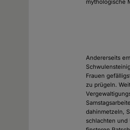
mythologische M
Andererseits em
Schwulensteinig
Frauen gefällig
zu prügeln. Wei
Vergewaltigungs
Samstagsarbeit
dahinmetzeln, 
schlachten und 
finsteren Ratsc