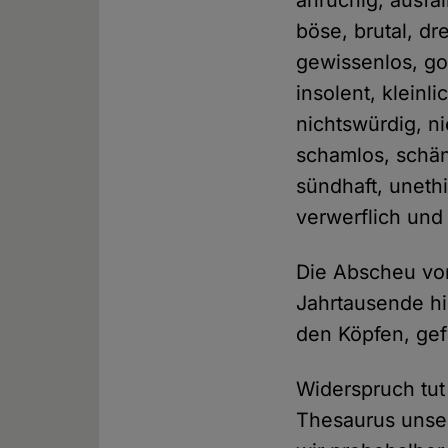
anrüchig, ausfä
böse, brutal, dr
gewissenlos, gos
insolent, kleinl
nichtswürdig, ni
schamlos, schän
sündhaft, uneth
verwerflich und
Die Abscheu vor 
Jahrtausende hi
den Köpfen, gef
Widerspruch tut 
Thesaurus unser