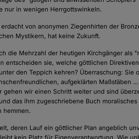
e nur in wenigen Herrgottswinkeln.
, erdacht von anonymen Ziegenhirten der Bronz
schen Mystikern, hat keine Zukunft.
ich die Mehrzahl der heutigen Kirchgänger als 
en entscheiden sie, welche göttlichen Direktiven
unter den Teppich kehren? Überraschung: Sie or
nschenfreundlichen, aufgeklärten Maßstäben …
 gehen wir einen Schritt weiter und sind überz
 und das ihm zugeschriebene Buch moralisches
rn hemmen.
elt, deren Lauf ein göttlicher Plan angeblich un
 bleibt kein Platz für Eigenverantwortung. Wie 