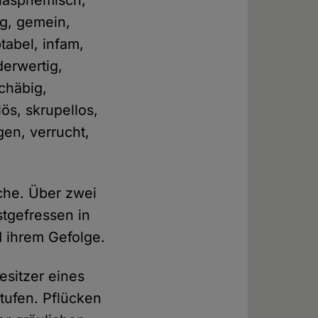
blasphemisch,
ig, gemein,
tabel, infam,
derwertig,
schäbig,
ös, skrupellos,
gen, verrucht,
ache. Über zwei
tgefressen in
 ihrem Gefolge.
esitzer eines
tufen. Pflücken