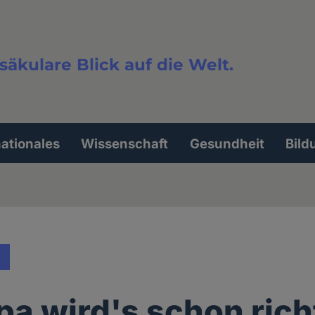
säkulare Blick auf die Welt.
extsuche
nationales
Wissenschaft
Gesundheit
Bild
pa wird's schon ric