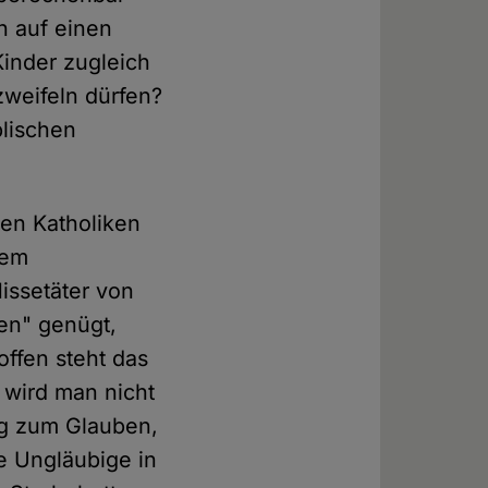
n auf einen
Kinder zugleich
weifeln dürfen?
blischen
en Katholiken
dem
issetäter von
ten" genügt,
offen steht das
e wird man nicht
ng zum Glauben,
e Ungläubige in