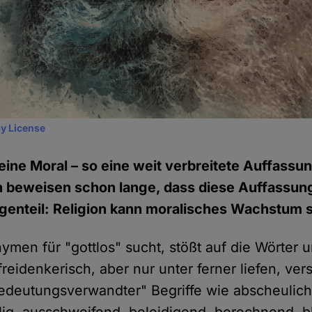
y License
eine Moral – so eine weit verbreitete Auffassu
beweisen schon lange, dass diese Auffassung 
egenteil: Religion kann moralisches Wachstum
men für "gottlos" sucht, stößt auf die Wörter u
freidenkerisch, aber nur unter ferner liefen, ver
edeutungsverwandter" Begriffe wie abscheulich