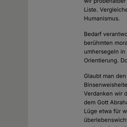
wir probehalber
Liste. Vergleic
Humanismus.
Bedarf verantwo
berühmten mora
umhersegeln in
Orientierung. D
Glaubt man den 
Binsenweisheite
Verdanken wir 
dem Gott Abraha
Lüge etwa für 
überlebenswichti