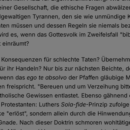
 einer Gesellschaft, die ethische Fragen abwälze
llgewaltigen Tyrannen, den sie wie unmündige 
hten müssen und dessen Regeln sie niemals bez
ird es, wenn das Gottesvolk im Zweifelsfall "bi
t einräumt?
it Konsequenzen für schlechte Taten? Übernehm
ür ihr Handeln? Nur bis zur nächsten Beichte, 
 wenn das
ego te absolvo
der Pfaffen gläubige M
den freispricht. "Bereuen und um Verzeihung bit
atholische Gewissen entlastet. Ebenso gähnend 
 Protestanten: Luthers
Sola-fide
-Prinzip zufolg
e "erlöst", sondern allein durch die Hinwendu
nade. Nach dieser Doktrin schmoren wohltätig