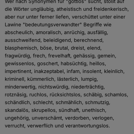
Wer nach Synonymen für "gottlos" sucht, stößt auf
die Wörter ungläubig, atheistisch und freidenkerisch,
aber nur unter ferner liefen, verschüttet unter einer
Lawine "bedeutungsverwandter" Begriffe wie
abscheulich, amoralisch, anrüchig, ausfällig,
ausschweifend, beleidigend, berechnend,
blasphemisch, böse, brutal, dreist, elend,
fragwürdig, frech, frevelhaft, gehässig, gemein,
gewissenlos, goschert, habsüchtig, heillos,
impertinent, inakzeptabel, infam, insolent, kleinlich,
kriminell, kümmerlich, lästerlich, lumpig,
minderwertig, nichtswürdig, niederträchtig,
rotznäsig, ruchlos, rücksichtslos, schäbig, schamlos,
schändlich, schlecht, schmählich, schmutzig,
skandalös, skrupellos, sündhaft, unethisch,
ungehörig, unverschämt, verdorben, verlogen,
verrucht, verwerflich und verantwortungslos.