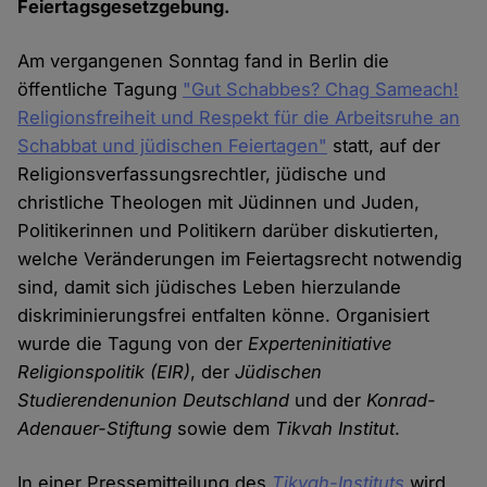
Feiertagsgesetzgebung.
Am vergangenen Sonntag fand in Berlin die
öffentliche Tagung
"Gut Schabbes? Chag Sameach!
Religionsfreiheit und Respekt für die Arbeitsruhe an
Schabbat und jüdischen Feiertagen"
statt, auf der
Religionsverfassungsrechtler, jüdische und
christliche Theologen mit Jüdinnen und Juden,
Politikerinnen und Politikern darüber diskutierten,
welche Veränderungen im Feiertagsrecht notwendig
sind, damit sich jüdisches Leben hierzulande
diskriminierungsfrei entfalten könne. Organisiert
wurde die Tagung von der
Experteninitiative
Religionspolitik
(EIR)
, der
Jüdischen
Studierendenunion Deutschland
und der
Konrad-
Adenauer-Stiftung
sowie dem
Tikvah Institut
.
In einer Pressemitteilung des
Tikvah-Instituts
wird