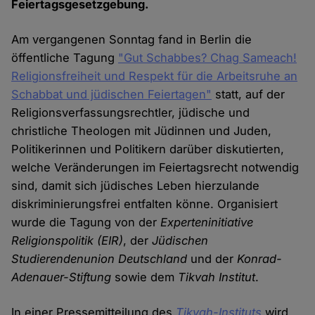
Feiertagsgesetzgebung.
Am vergangenen Sonntag fand in Berlin die
öffentliche Tagung
"Gut Schabbes? Chag Sameach!
Religionsfreiheit und Respekt für die Arbeitsruhe an
Schabbat und jüdischen Feiertagen"
statt, auf der
Religionsverfassungsrechtler, jüdische und
christliche Theologen mit Jüdinnen und Juden,
Politikerinnen und Politikern darüber diskutierten,
welche Veränderungen im Feiertagsrecht notwendig
sind, damit sich jüdisches Leben hierzulande
diskriminierungsfrei entfalten könne. Organisiert
wurde die Tagung von der
Experteninitiative
Religionspolitik
(EIR)
, der
Jüdischen
Studierendenunion Deutschland
und der
Konrad-
Adenauer-Stiftung
sowie dem
Tikvah Institut
.
In einer Pressemitteilung des
Tikvah-Instituts
wird