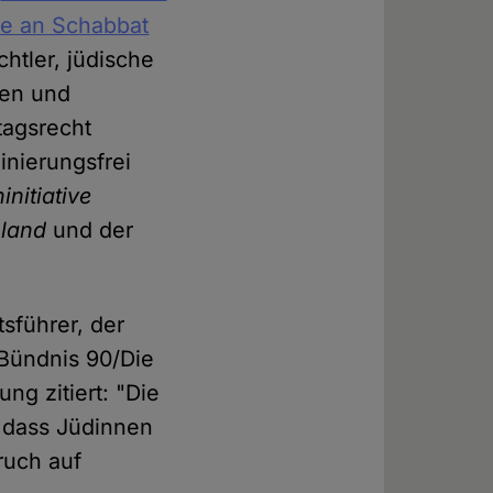
he an Schabbat
chtler, jüdische
nen und
tagsrecht
inierungsfrei
initiative
hland
und der
sführer, der
 Bündnis 90/Die
ng zitiert: "Die
, dass Jüdinnen
ruch auf