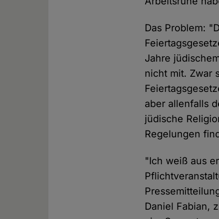
Arbeitsruhe hab
Das Problem: "D
Feiertagsgesetz
Jahre jüdischem
nicht mit. Zwar
Feiertagsgesetz
aber allenfalls
jüdische Religi
Regelungen find
"Ich weiß aus e
Pflichtveransta
Pressemitteilun
Daniel Fabian, 