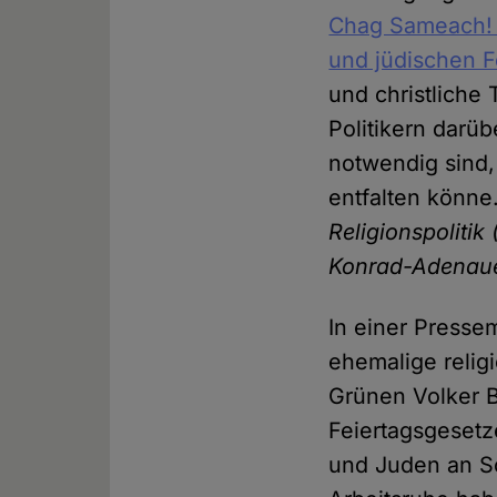
Chag Sameach! R
und jüdischen F
und christliche
Politikern darü
notwendig sind,
entfalten könne
Religionspolitik
Konrad-Adenaue
In einer Presse
ehemalige relig
Grünen Volker Be
Feiertagsgesetz
und Juden an S