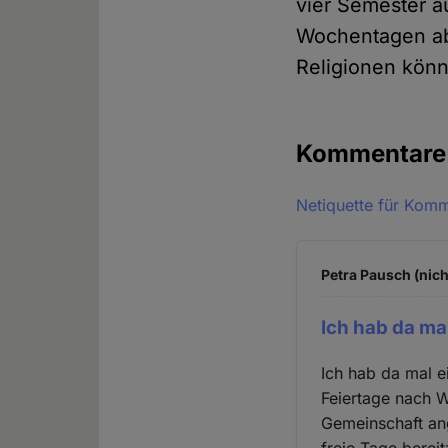
vier Semester a
Wochentagen abz
Religionen könnt
Kommentar
Netiquette für Kom
Petra Pausch (nich
Ich hab da ma
Ich hab da mal e
Feiertage nach W
Gemeinschaft an