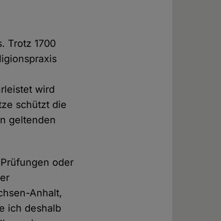
. Trotz 1700
igionspraxis
leistet wird
tze schützt die
en geltenden
 Prüfungen oder
er
chsen-Anhalt,
e ich deshalb