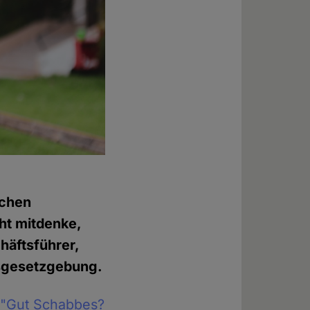
ichen
cht mitdenke,
häftsführer,
gsgesetzgebung.
g
"Gut Schabbes?