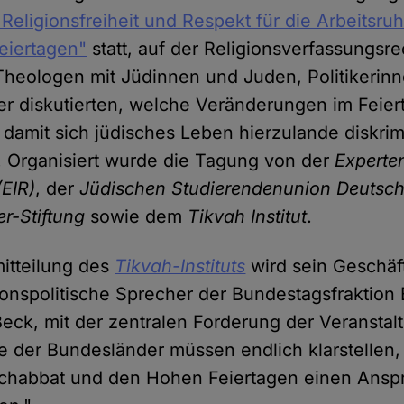
eligionsfreiheit und Respekt für die Arbeitsru
eiertagen"
statt, auf der Religionsverfassungsre
 Theologen mit Jüdinnen und Juden, Politikerin
ber diskutierten, welche Veränderungen im Feier
 damit sich jüdisches Leben hierzulande diskrim
. Organisiert wurde die Tagung von der
Experten
(EIR)
, der
Jüdischen Studierendenunion Deutsc
r-Stiftung
sowie dem
Tikvah Institut
.
mitteilung des
Tikvah-Instituts
wird sein Geschäft
ionspolitische Sprecher der Bundestagsfraktion
ck, mit der zentralen Forderung der Veranstaltu
e der Bundesländer müssen endlich klarstellen
chabbat und den Hohen Feiertagen einen Ansp