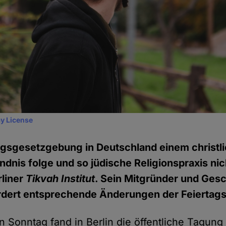
y License
agsgesetzgebung in Deutschland einem christl
ndnis folge und so jüdische Religionspraxis ni
rliner
Tikvah Institut
. Sein Mitgründer und Gesc
ordert entsprechende Änderungen der Feierta
Sonntag fand in Berlin die öffentliche Tagun