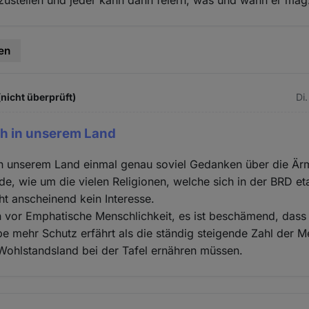
tzustellen und jeder kann dann feiern, was und wann er mag
en
(nicht überprüft)
Di
h in unserem Land
n unserem Land einmal genau soviel Gedanken über die Ä
e, wie um die vielen Religionen, welche sich in der BRD eta
ht anscheinend kein Interesse.
 vor Emphatische Menschlichkeit, es ist beschämend, dass e
e mehr Schutz erfährt als die ständig steigende Zahl der 
Wohlstandsland bei der Tafel ernähren müssen.