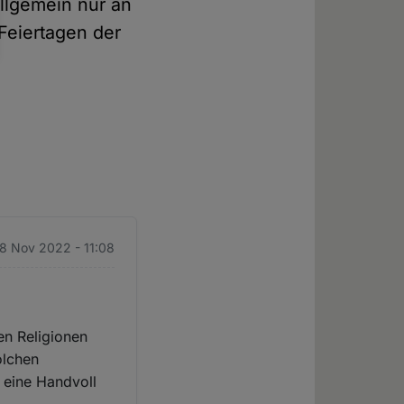
llgemein nur an
Feiertagen der
 8 Nov 2022 - 11:08
en Religionen
olchen
 eine Handvoll