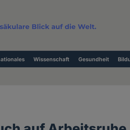
säkulare Blick auf die Welt.
extsuche
nationales
Wissenschaft
Gesundheit
Bild
ch auf Arbeitsruhe