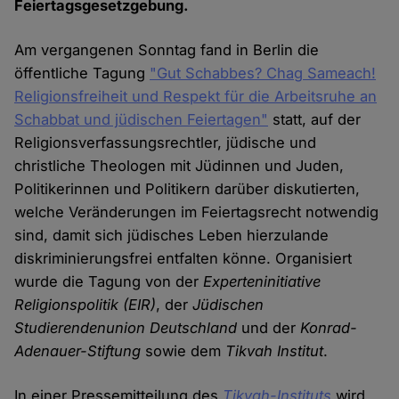
Feiertagsgesetzgebung.
Am vergangenen Sonntag fand in Berlin die
öffentliche Tagung
"Gut Schabbes? Chag Sameach!
Religionsfreiheit und Respekt für die Arbeitsruhe an
Schabbat und jüdischen Feiertagen"
statt, auf der
Religionsverfassungsrechtler, jüdische und
christliche Theologen mit Jüdinnen und Juden,
Politikerinnen und Politikern darüber diskutierten,
welche Veränderungen im Feiertagsrecht notwendig
sind, damit sich jüdisches Leben hierzulande
diskriminierungsfrei entfalten könne. Organisiert
wurde die Tagung von der
Experteninitiative
Religionspolitik
(EIR)
, der
Jüdischen
Studierendenunion Deutschland
und der
Konrad-
Adenauer-Stiftung
sowie dem
Tikvah Institut
.
In einer Pressemitteilung des
Tikvah-Instituts
wird