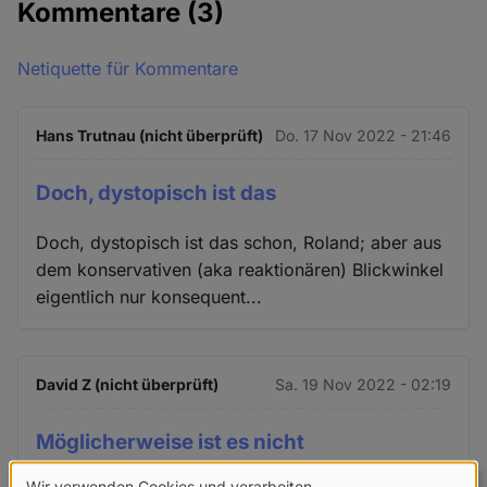
Kommentare
(3)
Netiquette für Kommentare
Hans Trutnau (nicht überprüft)
Do. 17 Nov 2022 - 21:46
Doch, dystopisch ist das
Doch, dystopisch ist das schon, Roland; aber aus
dem konservativen (aka reaktionären) Blickwinkel
eigentlich nur konsequent...
David Z (nicht überprüft)
Sa. 19 Nov 2022 - 02:19
Möglicherweise ist es nicht
Wir verwenden Cookies und verarbeiten