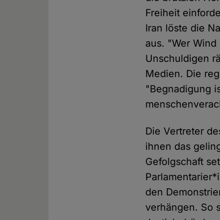
Freiheit einfor
Iran löste die 
aus. "Wer Wind 
Unschuldigen r
Medien. Die re
"Begnadigung ist
menschenveracht
Die Vertreter d
ihnen das geling
Gefolgschaft se
Parlamentarier*
den Demonstrie
verhängen. So s