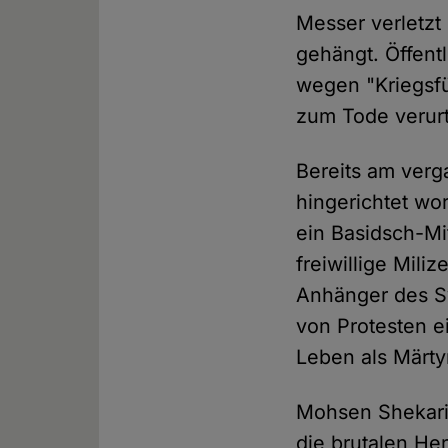
Messer verletzt
gehängt. Öffent
wegen "Kriegsfü
zum Tode verurte
Bereits am ver
hingerichtet wor
ein Basidsch-Mit
freiwillige Mili
Anhänger des S
von Protesten ei
Leben als Märtyr
Mohsen Shekari
die brutalen He