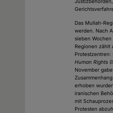
Justizbehörden,
Gerichtsverfahr
Das Mullah-Regi
werden. Nach A
sieben Wochen b
Regionen zählt 
Protestzentren
Human Rights
(
November gaben 
Zusammenhang m
erhoben wurden.
iranischen Behö
mit Schauproze
Protesten abzuh