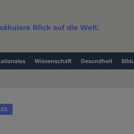
säkulare Blick auf die Welt.
extsuche
nationales
Wissenschaft
Gesundheit
Bild
LES