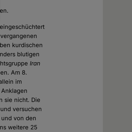
e
gen.
 eingeschüchtert
 vergangenen
eben kurdischen
nders blutigen
chtsgruppe
Iran
hen. Am 8.
llein im
4 Anklagen
sie nicht. Die
e und versuchen
 und von den
ns weitere 25