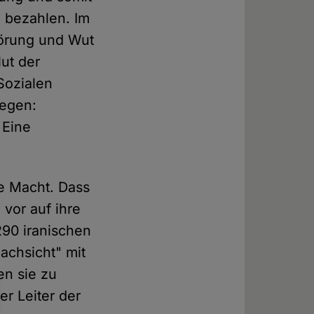
n bezahlen. Im
pörung und Wut
ut der
Sozialen
gegen:
 Eine
ie Macht. Dass
 vor auf ihre
290 iranischen
achsicht" mit
en sie zu
er Leiter der