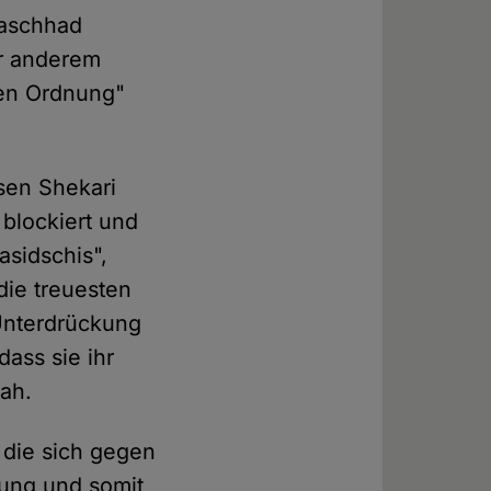
Maschhad
er anderem
hen Ordnung"
sen Shekari
 blockiert und
asidschis",
 die treuesten
Unterdrückung
dass sie ihr
lah.
 die sich gegen
kung und somit