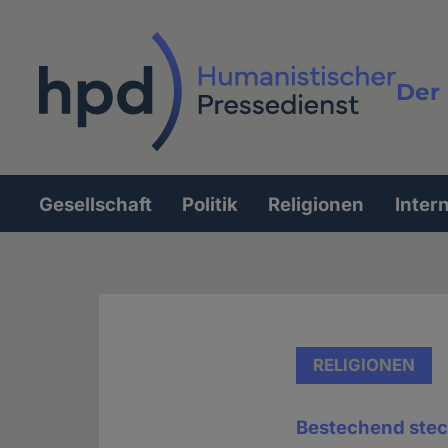
Direkt
zum
Inhalt
Der 
Vollt
Gesellschaft
Politik
Religionen
Inter
Hauptnavigation
RELIGIONEN
Bestechend stec