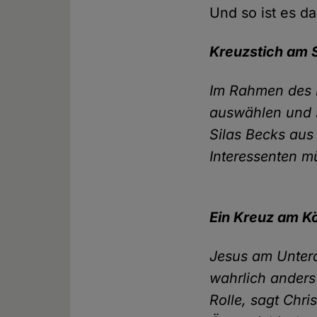
Und so ist es d
Kreuzstich am 
Im Rahmen des F
auswählen und s
Silas Becks aus 
Interessenten m
Ein Kreuz am Kö
Jesus am Untera
wahrlich anders
Rolle, sagt Chri