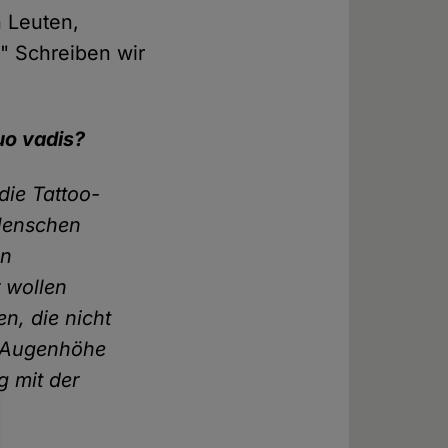
n Leuten,
." Schreiben wir
uo vadis?
die Tattoo-
 Menschen
en
 wollen
n, die nicht
d Augenhöhe
 mit der