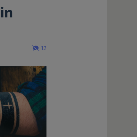
in
12