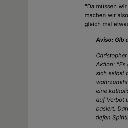
"Da müssen wir e
machen wir also 
gleich mal etwa
Aviso: Gib 
Christopher
Aktion: "Es
sich selbst
wahrzunehme
eine kathol
auf Verbot 
basiert. Da
tiefen Spiri