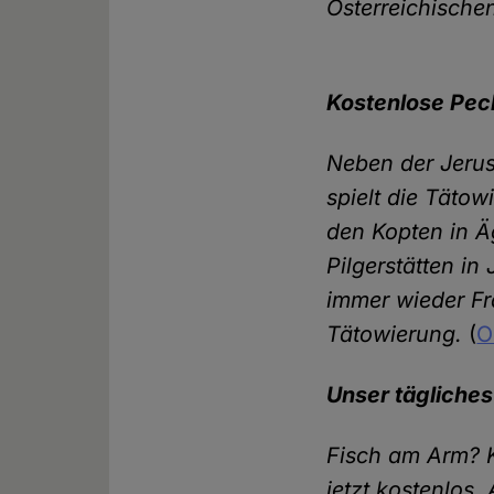
Österreichisch
Kostenlose Peck
Neben der Jerus
spielt die Tätow
den Kopten in Ä
Pilgerstätten in
immer wieder Fr
Tätowierung.
(
O
Unser tägliches
Fisch am Arm? K
jetzt kostenlos.