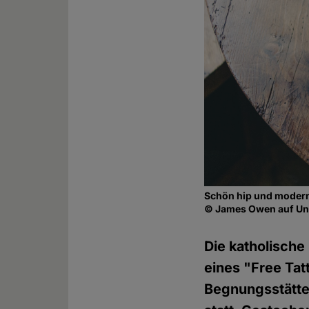
Schön hip und modern
© James Owen auf U
Die katholisch
eines "Free Tat
Begnungsstätte