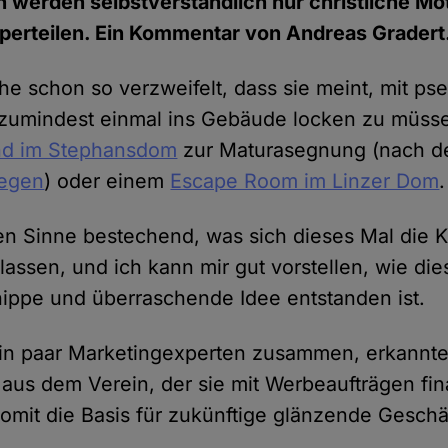
n werden selbstverständlich nur christliche Mo
rperteilen. Ein Kommentar von Andreas Gradert
rche schon so verzweifelt, dass sie meint, mit p
zumindest einmal ins Gebäude locken zu müsse
nd im Stephansdom
zur Maturasegnung (nach 
egen
) oder einem
Escape Room im Linzer Dom
.
ten Sinne bestechend, was sich dieses Mal die 
lassen, und ich kann mir gut vorstellen, wie die
ippe und überraschende Idee entstanden ist.
ein paar Marketingexperten zusammen, erkannt
 aus dem Verein, der sie mit Werbeaufträgen fin
somit die Basis für zukünftige glänzende Geschäf