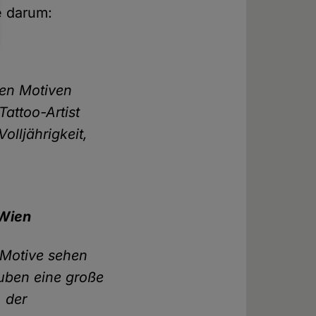
e darum:
hen Motiven
attoo-Artist
olljährigkeit,
 Wien
-Motive sehen
uben eine große
, der