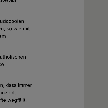
tive auf
.
seudocoolen
n, so wie mit
dem
Katholischen
se
en, dass immer
anziert,
te wegfällt.