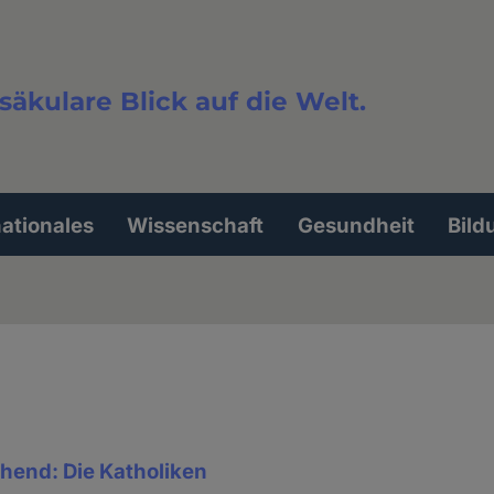
säkulare Blick auf die Welt.
extsuche
nationales
Wissenschaft
Gesundheit
Bild
hend: Die Katholiken