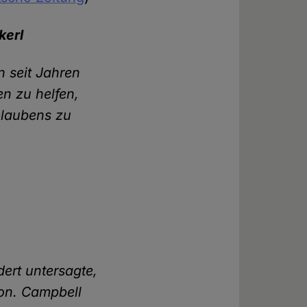
kerl
n seit Jahren
en zu helfen,
Glaubens zu
ert untersagte,
ion. Campbell