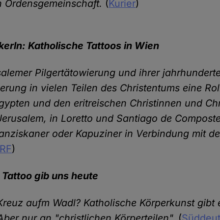
en Ordensgemeinschaft.
(
Kurier
)
erln: Katholische Tattoos in Wien
alemer Pilgertätowierung und ihrer jahrhunderte
ierung in vielen Teilen des Christentums eine Rol
gypten und den eritreischen Christinnen und Chr
 Jerusalem, in Loretto und Santiago de Composte
anziskaner oder Kapuziner in Verbindung mit de
RF
)
 Tattoo gib uns heute
reuz aufm Wadl? Katholische Körperkunst gibt e
 Aber nur an "christlichen Körperteilen".
(
Süddeut