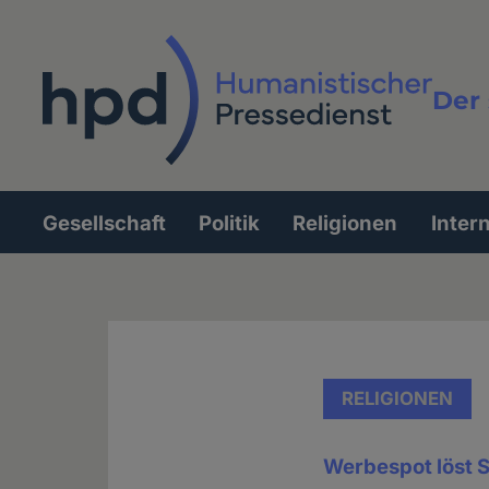
Direkt
zum
Inhalt
Der 
Vollt
Gesellschaft
Politik
Religionen
Inter
Hauptnavigation
RELIGIONEN
Werbespot löst 