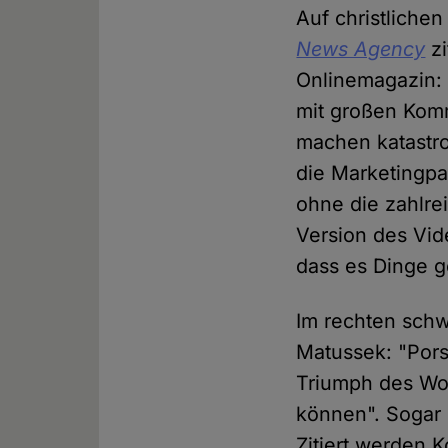
Auf christlichen
News Agency
zi
Onlinemagazin: 
mit großen Kom
machen katastro
die Marketingpa
ohne die zahlre
Version des Vid
dass es Dinge g
Im rechten sc
Matussek: "Pors
Triumph des Wok
können". Sogar 
Zitiert werden 