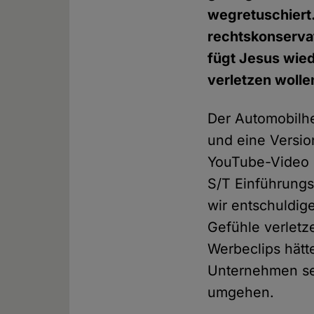
wegretuschiert.
rechtskonservat
fügt Jesus wied
verletzen wolle
Der Automobilhe
und eine Versio
YouTube-Video e
S/T Einführungs
wir entschuldig
Gefühle verletz
Werbeclips hätt
Unternehmen sen
umgehen.