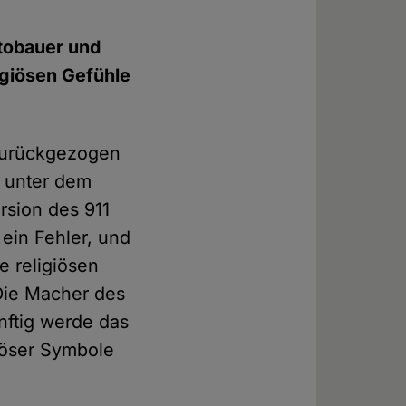
utobauer und
igiösen Gefühle
 zurückgezogen
h unter dem
rsion des 911
ein Fehler, und
e religiösen
Die Macher des
nftig werde das
giöser Symbole