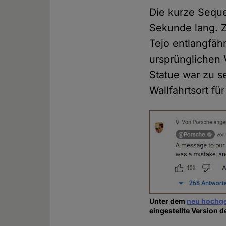
Die kurze Seque
Sekunde lang. Z
Tejo entlangfähr
ursprünglichen V
Statue war zu s
Wallfahrtsort fü
Unter dem
neu hochge
eingestellte Version d