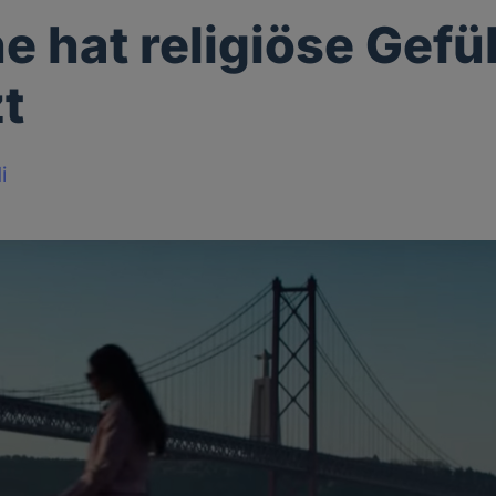
e hat religiöse Gefü
zt
i