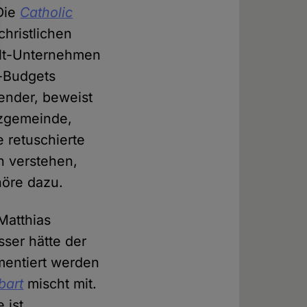
 Die
Catholic
christlichen
Welt-Unternehmen
g-Budgets
gender, beweist
tzgemeinde,
 retuschierte
n verstehen,
höre dazu.
 Matthias
sser hätte der
mentiert werden
bart
mischt mit.
 ist