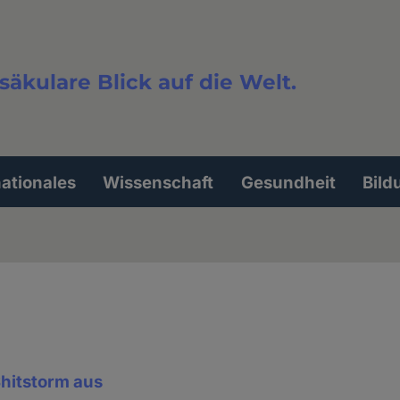
säkulare Blick auf die Welt.
extsuche
nationales
Wissenschaft
Gesundheit
Bild
Shitstorm aus