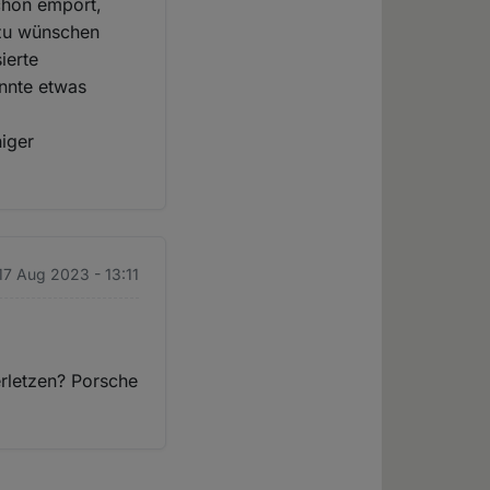
schon empört,
 zu wünschen
ierte
nnte etwas
niger
17 Aug 2023 - 13:11
rletzen? Porsche