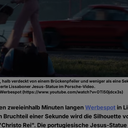
, halb verdeckt von einem Brückenpfeiler und weniger als eine Sek
erte Lissaboner Jesus-Statue im Porsche-Video.
-Werbespot (https://www.youtube.com/watch?v=OTi50jdcx3s)
nen zweieinhalb Minuten langen
Werbespot
in L
n Bruchteil einer Sekunde wird die Silhouette 
"Christo Rei". Die portugiesische Jesus-Statu