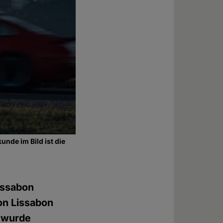
unde im Bild ist die
issabon
von Lissabon
e wurde