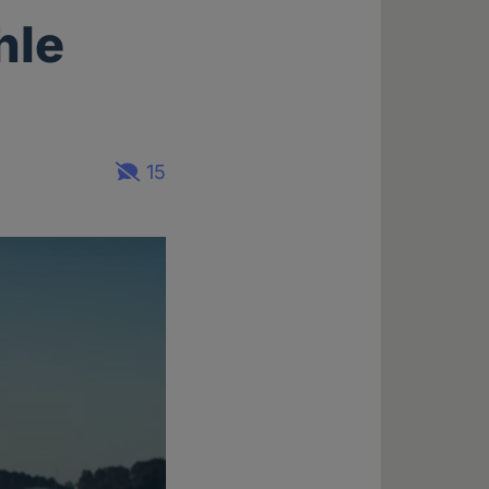
hle
15