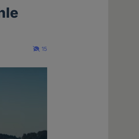
hle
15