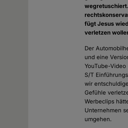
wegretuschiert.
rechtskonservat
fügt Jesus wied
verletzen wolle
Der Automobilhe
und eine Versio
YouTube-Video e
S/T Einführungs
wir entschuldig
Gefühle verletz
Werbeclips hätt
Unternehmen sen
umgehen.