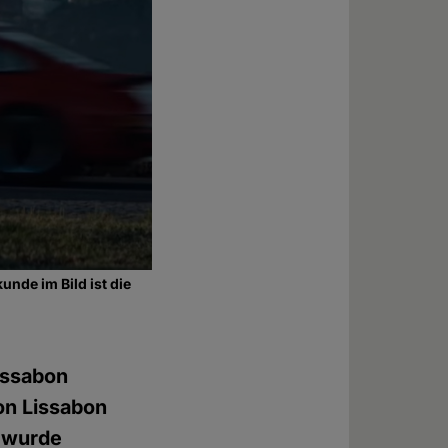
unde im Bild ist die
issabon
von Lissabon
e wurde