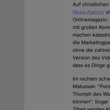
Auf christlichen
News Agency
zi
Onlinemagazin: 
mit großen Kom
machen katastro
die Marketingpa
ohne die zahlre
Version des Vid
dass es Dinge g
Im rechten sc
Matussek: "Pors
Triumph des Wok
können". Sogar 
Zitiert werden 