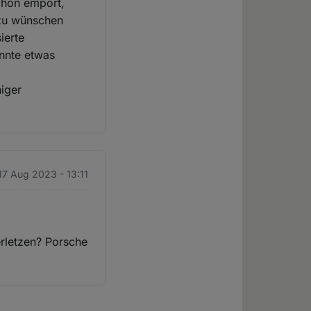
schon empört,
 zu wünschen
ierte
nnte etwas
niger
17 Aug 2023 - 13:11
rletzen? Porsche