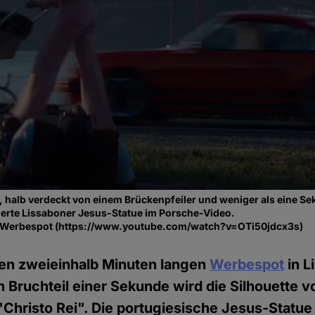
, halb verdeckt von einem Brückenpfeiler und weniger als eine Sek
erte Lissaboner Jesus-Statue im Porsche-Video.
-Werbespot (https://www.youtube.com/watch?v=OTi50jdcx3s)
nen zweieinhalb Minuten langen
Werbespot
in L
n Bruchteil einer Sekunde wird die Silhouette 
"Christo Rei". Die portugiesische Jesus-Statu