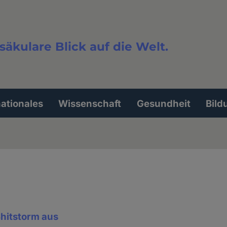
säkulare Blick auf die Welt.
extsuche
nationales
Wissenschaft
Gesundheit
Bild
Shitstorm aus