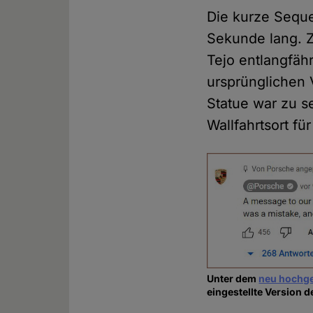
Die kurze Seque
Sekunde lang. Z
Tejo entlangfähr
ursprünglichen V
Statue war zu s
Wallfahrtsort fü
Unter dem
neu hochge
eingestellte Version d