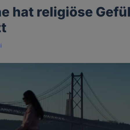
e hat religiöse Gefü
zt
i