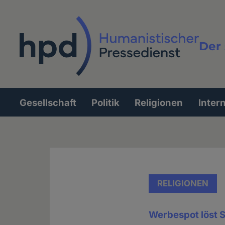
Direkt
zum
Inhalt
Der 
Vollt
Gesellschaft
Politik
Religionen
Inter
Hauptnavigation
RELIGIONEN
Werbespot löst 