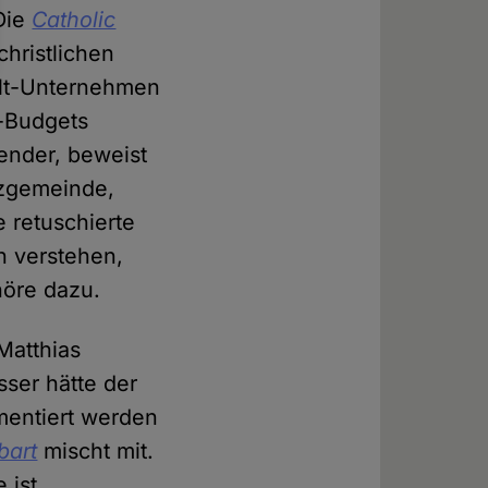
 Die
Catholic
christlichen
Welt-Unternehmen
g-Budgets
gender, beweist
tzgemeinde,
 retuschierte
n verstehen,
höre dazu.
 Matthias
sser hätte der
mentiert werden
bart
mischt mit.
 ist