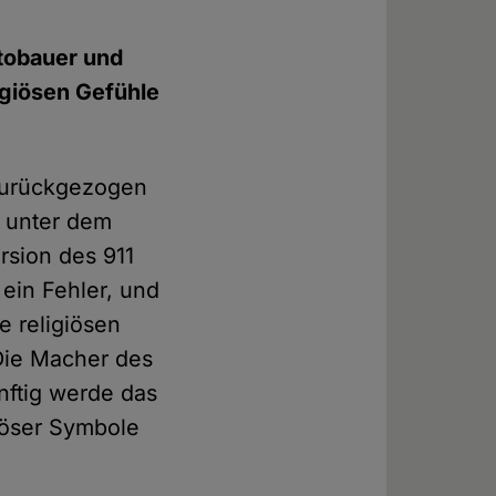
utobauer und
igiösen Gefühle
 zurückgezogen
h unter dem
rsion des 911
ein Fehler, und
e religiösen
Die Macher des
nftig werde das
giöser Symbole