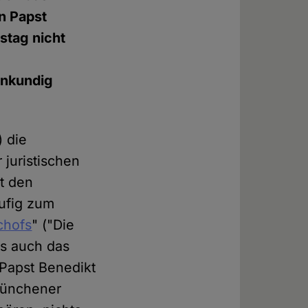
n Papst
stag nicht
fenkundig
 die
 juristischen
it den
äufig zum
chofs
" ("Die
ls auch das
 Papst Benedikt
 Münchener