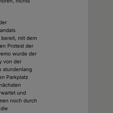
hören, nichts
der
andals
 bereit, mit dem
en Protest der
 Demo wurde der
y von der
n stundenlang
en Parkplatz
 nächsten
erwartet und
hmen noch durch
 die