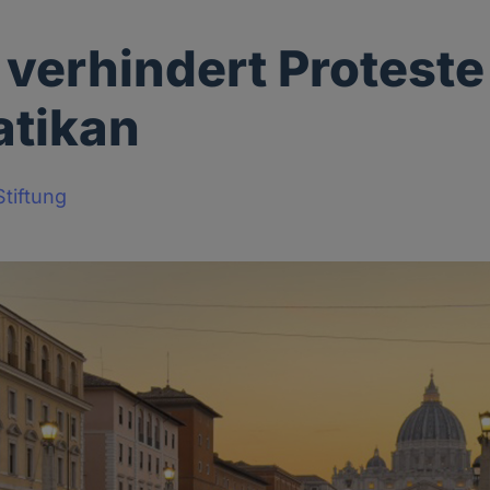
i verhindert Proteste
atikan
tiftung