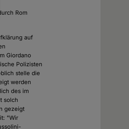
 durch Rom
fklärung auf
en
em Giordano
ische Polizisten
lich stelle die
eigt werden
lich des im
t solch
n gezeigt
t: "Wir
ssolini-