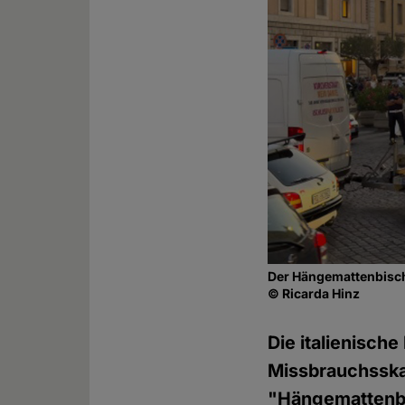
Der Hängemattenbischo
© Ricarda Hinz
Die italienische
Missbrauchsskan
"Hängemattenbi