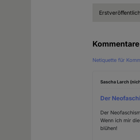
Erstveröffentli
Kommentar
Netiquette für Kom
Sascha Larch (nich
Der Neofaschi
Der Neofaschismu
Wenn ich mir di
blühen!