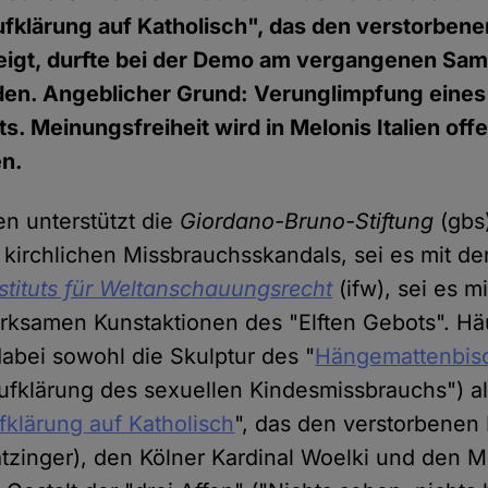
fklärung auf Katholisch", das den verstorbene
eigt, durfte bei der Demo am vergangenen Sam
den. Angeblicher Grund: Verunglimpfung eines
s. Meinungsfreiheit wird in Melonis Italien of
en.
en unterstützt die
Giordano-Bruno-Stiftung
(gbs)
kirchlichen Missbrauchsskandals, sei es mit der
nstituts für Weltanschauungsrecht
(ifw), sei es m
wirksamen Kunstaktionen des "Elften Gebots". H
abei sowohl die Skulptur des "
Hängemattenbis
fklärung des sexuellen Kindesmissbrauchs") a
fklärung auf Katholisch
", das den verstorbenen
atzinger), den Kölner Kardinal Woelki und den