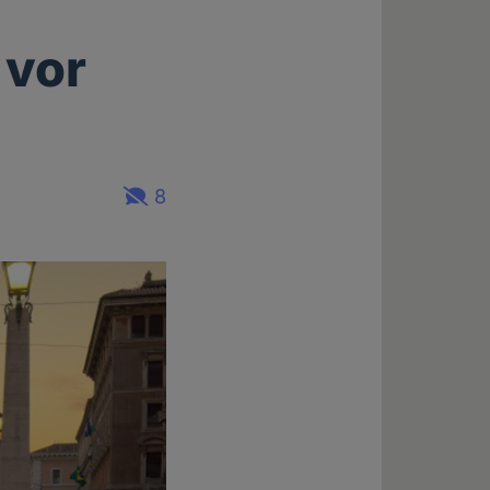
 vor
8