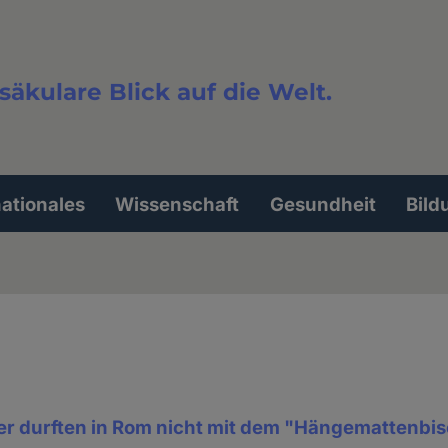
säkulare Blick auf die Welt.
extsuche
nationales
Wissenschaft
Gesundheit
Bild
r durften in Rom nicht mit dem "Hängemattenbi