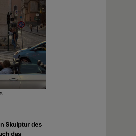
e.
en Skulptur des
uch das