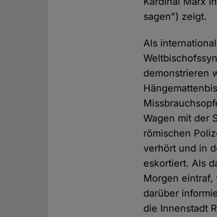
Kardinal Marx in
sagen") zeigt.
Als internation
Weltbischofssy
demonstrieren wo
Hängemattenbisc
Missbrauchsopf
Wagen mit der S
römischen Poliz
verhört und in 
eskortiert. Als
Morgen eintraf, 
darüber informi
die Innenstadt R