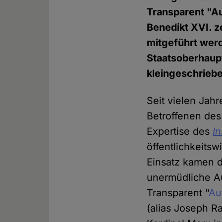
Transparent "Au
Benedikt XVI. z
mitgeführt wer
Staatsoberhaupt
kleingeschrieb
Seit vielen Jahr
Betroffenen des 
Expertise des
I
öffentlichkeits
Einsatz kamen d
unermüdliche Au
Transparent "
Au
(alias Joseph R