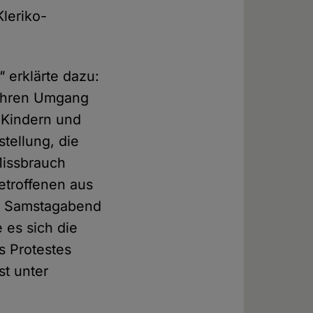
Kleriko-
"
erklärte dazu:
r ihren Umgang
 Kindern und
stellung, die
Missbrauch
etroffenen aus
am Samstagabend
e es sich die
s Protestes
t unter