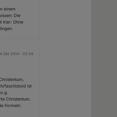
in einem
wissen: Die
 klar: Ohne
lingen.
24 Okt 2014 - 02:34
Christentum,
/faschistoid ist
 o.g.
rte Christentum.
de Formeln