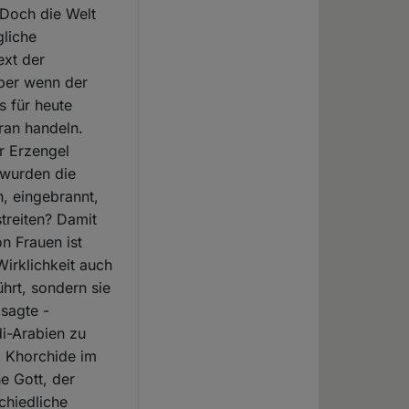
 Doch die Welt
gliche
ext der
aber wenn der
s für heute
ran handeln.
r Erzengel
 wurden die
, eingebrannt,
treiten? Damit
on Frauen ist
Wirklichkeit auch
ührt, sondern sie
 sagte -
di-Arabien zu
. Khorchide im
he Gott, der
chiedliche