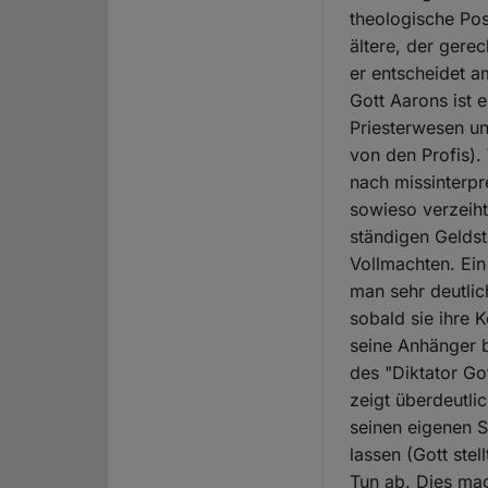
theologische Pos
ältere, der gere
er entscheidet a
Gott Aarons ist e
Priesterwesen un
von den Profis).
nach missinterpr
sowieso verzeiht
ständigen Geldstr
Vollmachten. Ein
man sehr deutlic
sobald sie ihre 
seine Anhänger b
des "Diktator Go
zeigt überdeutli
seinen eigenen 
lassen (Gott ste
Tun ab. Dies ma