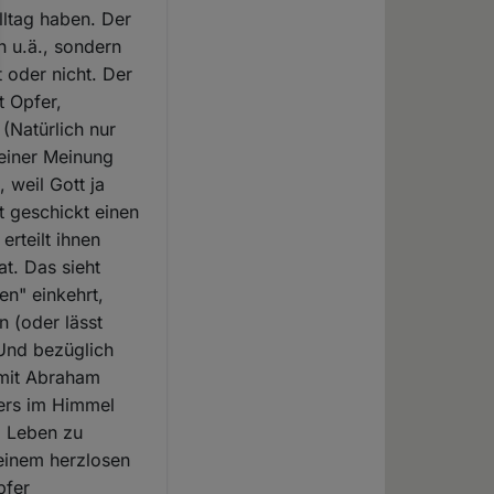
lltag haben. Der
n u.ä., sondern
 oder nicht. Der
t Opfer,
(Natürlich nur
meiner Meinung
 weil Gott ja
t geschickt einen
erteilt ihnen
t. Das sieht
en" einkehrt,
n (oder lässt
 Und bezüglich
 mit Abraham
rers im Himmel
m Leben zu
seinem herzlosen
pfer