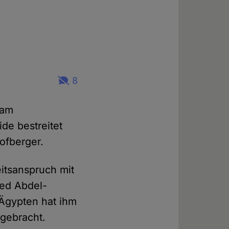
8
lam
de bestreitet
ofberger.
itsanspruch mit
med Abdel-
 Ägypten hat ihm
ngebracht.