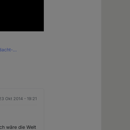
rdacht-…
23 Okt 2014 - 19:21
och wäre die Welt