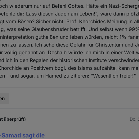
och wiederum nur auf Befehl Gottes. Hätte ein Nazi-Scher
befehle dir: Lass diesen Juden am Leben!", wäre dann plötzl
igt vom Bösen? Sicher nicht. Prof. Khorchides Meinung in al
gig, was seine Glaubensbrüder betrifft. Und selbst wenn 99
ninterpretation gutheißen und leben würden, reicht 1% fanat
nen zu lassen. Ich sehe diese Gefahr für Christentum und 
ür völlig gebannt an. Deshalb würde ich mich in einer Welt w
ndlich in den Regalen der historischen Institute verschwin
 Khorchide an Positivem bzgl. des Islams aufzählte, kann m
ben - und sogar, um Hamed zu zitieren: "Wesentlich freier!"
en
ht überprüft)
Do. 
Samad sagt die