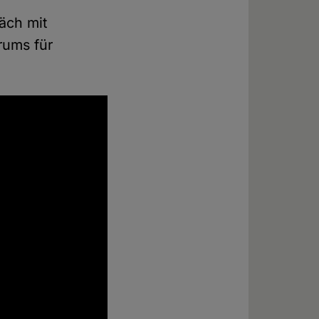
räch mit
rums für