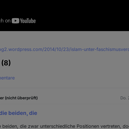
log2.wordpress.com/2014/10/23/islam-unter-faschismusve
e
(8)
mentare
 (nicht überprüft)
Do. 
die beiden, die
e beiden, die zwar unterschiedliche Positionen vertreten, d