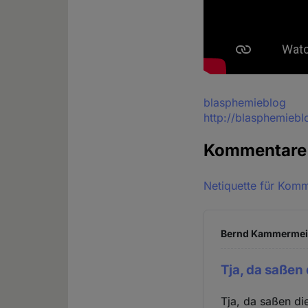
Quelle
blasphemieblog
http://blasphemieb
Kommentar
Netiquette für Kom
Bernd Kammermeier
Tja, da saßen 
Tja, da saßen di