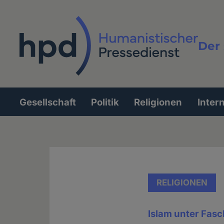
Direkt
zum
Inhalt
Der 
Vollt
Gesellschaft
Politik
Religionen
Inter
Hauptnavigation
RELIGIONEN
Islam unter Fas