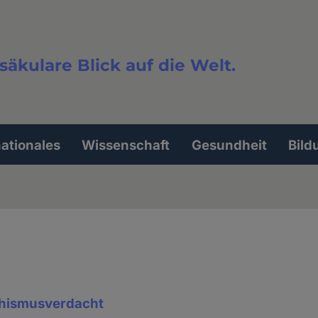
säkulare Blick auf die Welt.
extsuche
nationales
Wissenschaft
Gesundheit
Bild
chismusverdacht