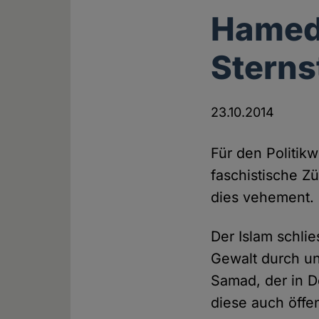
Hamed
Sterns
23.10.2014
Für den Politik
faschistische Z
dies vehement. 
Der Islam schli
Gewalt durch un
Samad, der in D
diese auch öffe