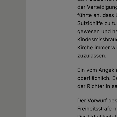
der Verteidigun
führte an, dass
Suizidhilfe zu t
gewesen und ha
Kindesmissbrauch
Kirche immer wi
zuzulassen.
Ein vom Angekla
oberflächlich. E
der Richter in s
Der Vorwurf des 
Freiheitsstrafe 
Das Urteil laute