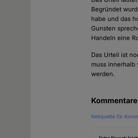
Begründet wurde
habe und das ho
Gunsten spreche
Handeln eine Ro
Das Urteil ist no
muss innerhalb 
werden.
Kommentar
Netiquette für Kom
Petra Pausch (nich