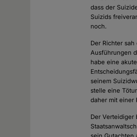
dass der Suizid
Suizids freiver
noch.
Der Richter sah
Ausführungen de
habe eine akute
Entscheidungsfäh
seinem Suizidwu
stelle eine Tötu
daher mit einer 
Der Verteidiger
Staatsanwaltsch
sein Gutachten 