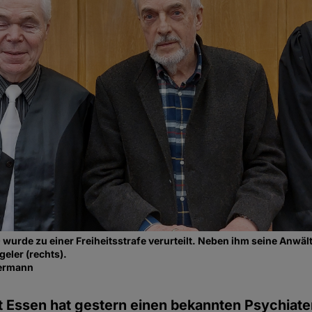
) wurde zu einer Freiheitsstrafe verurteilt. Neben ihm seine Anwä
geler (rechts).
nermann
t Essen hat gestern einen bekannten Psychiat