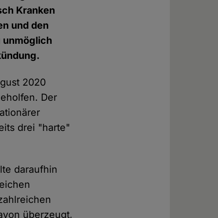
isch Kranken
ken und den
u unmöglich
rkündung.
ugust 2020
eholfen. Der
ationärer
its drei "harte"
lte daraufhin
reichen
 zahlreichen
davon überzeugt,