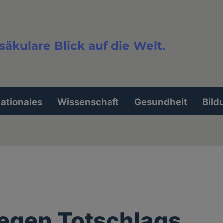
säkulare Blick auf die Welt.
extsuche
nationales
Wissenschaft
Gesundheit
Bild
egen Totschlags