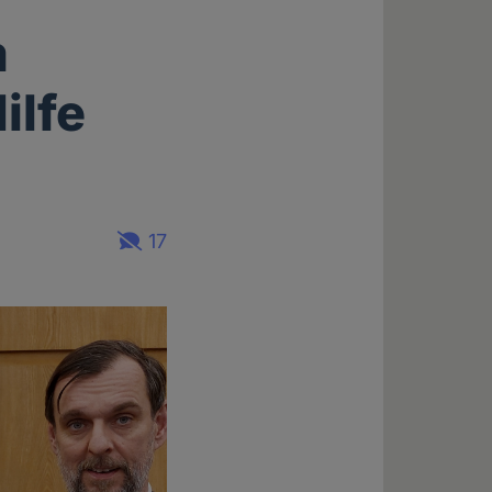
m
ilfe
17