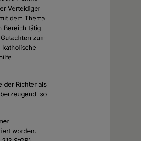
er Verteidiger
ie mit dem Thema
n Bereich tätig
e Gutachten zum
e katholische
ilfe
 der Richter als
t überzeugend, so
iner
ziert worden.
§ 213 StGB).