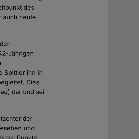
eitpunkt des
r auch heute
 den
42-Jährigen
e
Spittler ihn in
egleitet. Dies
lag) dar und sei
tachter der
 gesehen und
ehrere Punkte