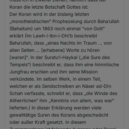
Koran die letzte Botschaft Gottes ist:
Der Koran wird in der bislang letzten
„monotheistischen“ Prophezeiung durch Baha’ullah
(Bahaitum) um 1863 noch einmal "von Gott"
erklärt (Im Lawh-i-Ibn-i-Dhi’b beschreibt
Baha’ullah, dass „eines Nachts im Traum … von
allen Seiten … [erhabene] Worte zu hören
[waren]“. In der Suratu’l-Haykal („die Sure des
Tempels“) beschreibt er, dass ihm eine himmlische
Jungfrau erschien und ihm seine Mission
verkündete. Im selben Werk, in einem Teil,
welchen er als Sendschreiben an Nāser ad-Dīn
Schah verfasste, schreibt er, dass „die Winde des
Allherrlichen“ ihm „Kenntnis von allem, was war“
lieferten.) In dieser Erklärung werden viele
gewalttätige Suren des Korans abgeschwächt
oder außer Kraft gesetzt. In diesem