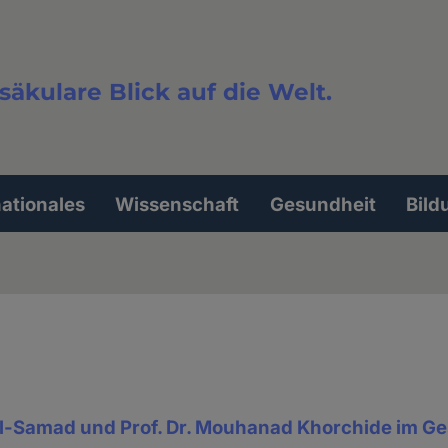
säkulare Blick auf die Welt.
extsuche
nationales
Wissenschaft
Gesundheit
Bild
-Samad und Prof. Dr. Mouhanad Khorchide im G