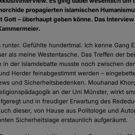
xklusivinterview. Es ging dabei wesentlich um 
horchide propagierten islamischen Humanismus
 Gott – überhaupt geben könne. Das Interview 
 Kammermeier.
 runter. Gefühlte hundertmal. Ich kenne Gang E 
er als meine Westentasche. Das Treffen der be
 in der Islamdebatte musste noch zwischen de
nd Herder feinabgestimmt werden – eingebettet
iews und Sicherheitsbedenken. Mouhanad Khorc
Religionspädagogik an der Uni Münster, wirkt sm
ufgeregt und in freudiger Erwartung des Rededu
ch dieser, von Hause aus Politologe und Autor,
nten Sicherheitslage erstaunlich aufgeräumt.