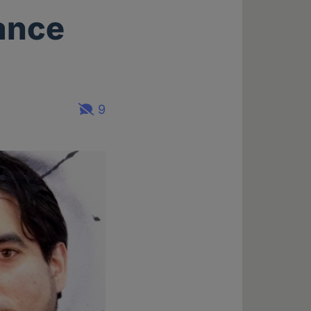
ance
9