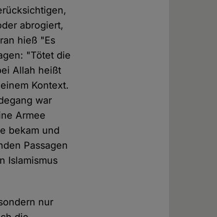
erücksichtigen,
der abrogiert,
oran hieß "Es
agen: "Tötet die
ei Allah heißt
n einem Kontext.
rdegang war
keine Armee
mee bekam und
henden Passagen
en Islamismus
 sondern nur