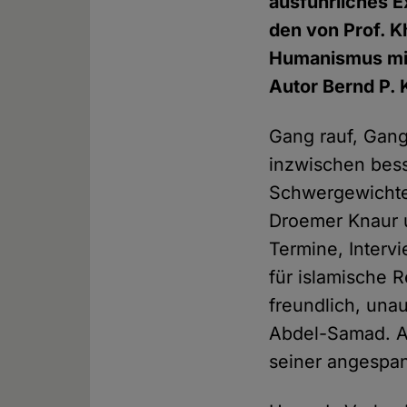
ausführliches E
den von Prof. K
Humanismus mit
Autor Bernd P.
Gang rauf, Gang
inzwischen bess
Schwergewichte
Droemer Knaur u
Termine, Interv
für islamische 
freundlich, una
Abdel-Samad. Au
seiner angespan