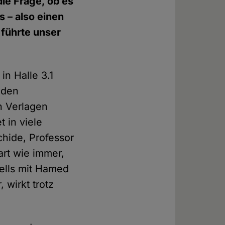
die Frage, ob es
 – also einen
führte unser
in Halle 3.1
iden
n Verlagen
 in viele
hide, Professor
art wie immer,
ells mit Hamed
 wirkt trotz