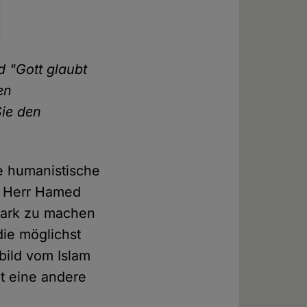
 "Gott glaubt
en
Sie den
ne humanistische
nd Herr Hamed
stark zu machen
die möglichst
bild vom Islam
bt eine andere