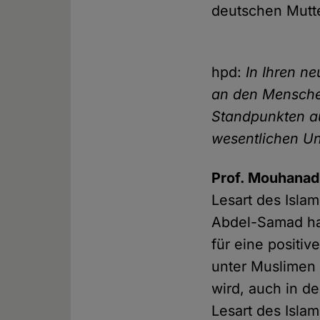
deutschen Mutte
hpd:
In Ihren n
an den Menschen
Standpunkten au
wesentlichen Un
Prof. Mouhanad
Lesart des Isla
Abdel-Samad hat
für eine positiv
unter Muslimen 
wird, auch in de
Lesart des Islam