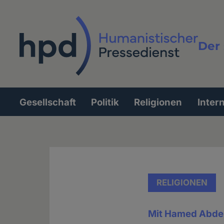
Direkt
zum
Inhalt
Der 
Vollt
Gesellschaft
Politik
Religionen
Inter
Hauptnavigation
RELIGIONEN
Mit Hamed Abdel