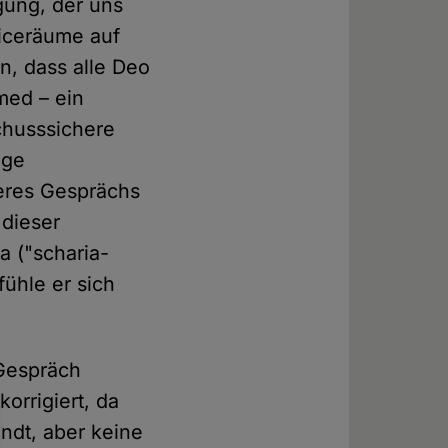
gung, der uns
viceräume auf
n, dass alle Deo
med – ein
schusssichere
oge
seres Gesprächs
 dieser
 ("scharia-
ühle er sich
 Gespräch
orrigiert, da
dt, aber keine