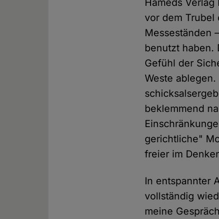
Hameds Verlag D
vor dem Trubel 
Messeständen – 
benutzt haben. 
Gefühl der Sich
Weste ablegen. 
schicksalsergeb
beklemmend nah:
Einschränkunge
gerichtliche" M
freier im Denke
In entspannter 
vollständig wied
meine Gespräch