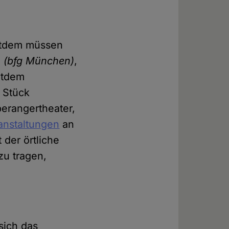
s
itdem müssen
n (bfg München)
,
eitdem
r Stück
erangertheater,
anstaltungen
an
 der örtliche
zu tragen,
sich das