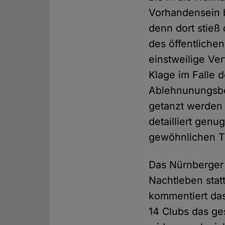
Vorhandensein b
denn dort stieß
des öffentliche
einstweilige Ve
Klage im Falle 
Ablehnunungsbes
getanzt werden 
detailliert gen
gewöhnlichen T
Das Nürnberger 
Nachtleben stat
kommentiert das
14 Clubs das g