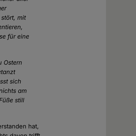
ger
stört, mit
ntieren,
e für eine
zu Ostern
etanzt
sst sich
 nichts am
üße still
erstanden hat,
ts davon trifft