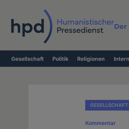
Direkt
zum
Inhalt
Der 
Vollt
Gesellschaft
Politik
Religionen
Inter
Hauptnavigation
GESELLSCHAFT
Kommentar