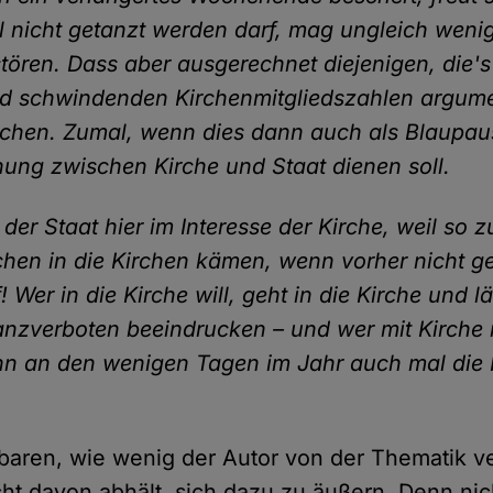
 nicht getanzt werden darf, mag ungleich weni
ören. Dass aber ausgerechnet diejenigen, die's 
d schwindenden Kirchenmitgliedszahlen argume
rchen. Zumal, wenn dies dann auch als Blaupaus
nnung zwischen Kirche und Staat dienen soll.
der Staat hier im Interesse der Kirche, weil so 
en in die Kirchen kämen, wenn vorher nicht g
 Wer in die Kirche will, geht in die Kirche und lä
anzverboten beeindrucken – und wer mit Kirche
nn an den wenigen Tagen im Jahr auch mal die F
nbaren, wie wenig der Autor von der Thematik v
ht davon abhält, sich dazu zu äußern. Denn nich