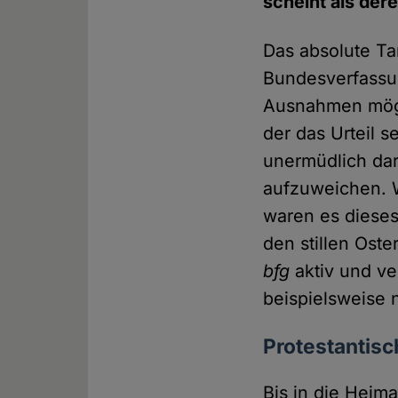
scheint als der
Das absolute Tan
Bundesverfassu
Ausnahmen mögl
der das Urteil se
unermüdlich dar
aufzuweichen. W
waren es dieses
den stillen Ost
bfg
aktiv und ve
beispielsweise 
Protestantis
Bis in die Heim