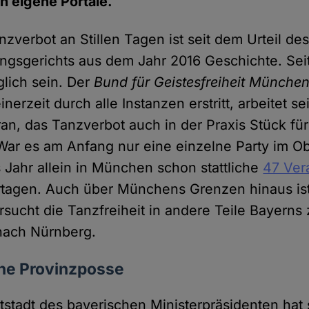
en eigene Portale.
zverbot an Stillen Tagen ist seit dem Urteil de
ngsgerichts aus dem Jahr 2016 Geschichte. Se
ich sein. Der
Bund für Geistesfreiheit Münche
inerzeit durch alle Instanzen erstritt, arbeitet s
an, das Tanzverbot auch in der Praxis Stück fü
ar es am Anfang nur eine einzelne Party im Ob
 Jahr allein in München schon stattliche
47 Ver
ertagen. Auch über Münchens Grenzen hinaus ist
rsucht die Tanzfreiheit in andere Teile Bayerns 
nach Nürnberg.
che Provinzposse
atstadt des bayerischen Ministerpräsidenten hat 