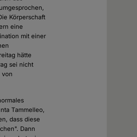
erumgesprochen,
ie Körperschaft
ern eine
nation mit einer
inen
eitag hätte
ag sei nicht
s von
normales
unta Tammelleo,
en, dass diese
achen". Dann