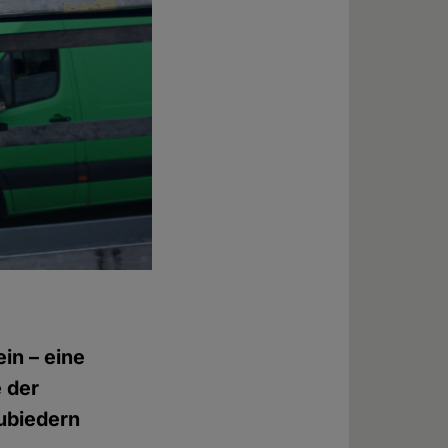
in – eine
e der
zubiedern