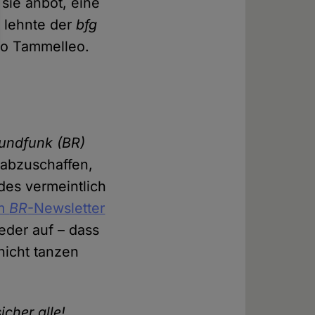
sie anbot, eine
s lehnte der
bfg
 so Tammelleo.
undfunk (BR)
 abzuschaffen,
des vermeintlich
m
BR
-Newsletter
eder auf – dass
nicht tanzen
cher alle!