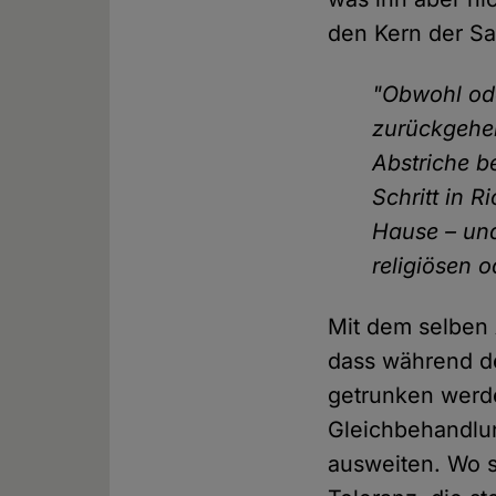
den Kern der S
"Obwohl ode
zurückgehen
Abstriche b
Schritt in R
Hause – und
religiösen 
Mit dem selben
dass während de
getrunken werde
Gleichbehandlu
ausweiten. Wo so