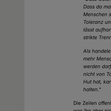
Dass da mal
Menschen st
Toleranz un
lässt aufho
strikte Tre
Als handele 
mehr Mensch
werden darf!
nicht von T
Hut hat, ka
halten."
Die Zeilen offe
was ihn aber nic