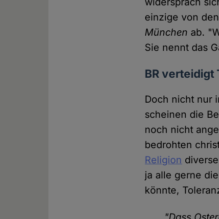
widersprach sic
einzige von den
München
ab. "W
Sie nennt das G
BR verteidigt
Doch nicht nur 
scheinen die Be
noch nicht ange
bedrohten chri
Religion
diverse
ja alle gerne d
könnte, Toleran
"Dass Oster