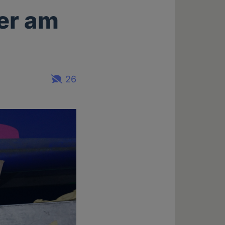
er am
26