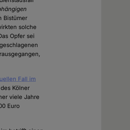
ienstausfall
hängigen
n Bistümer
wirkten solche
Das Opfer sei
ingeschlagenen
orausgegangen,
uellen Fall im
 des Kölner
er viele Jahre
00 Euro