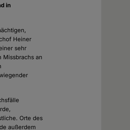
d in
mächtigen,
schof Heiner
einer sehr
n Missbrachs an
n
rwiegender
hsfälle
rde,
tliche. Orte des
rde außerdem