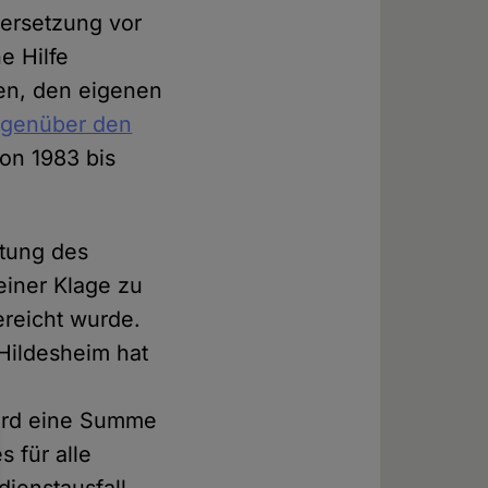
Versetzung vor
e Hilfe
gen, den eigenen
gegenüber den
von 1983 bis
itung des
einer Klage zu
ereicht wurde.
 Hildesheim hat
ird eine Summe
 für alle