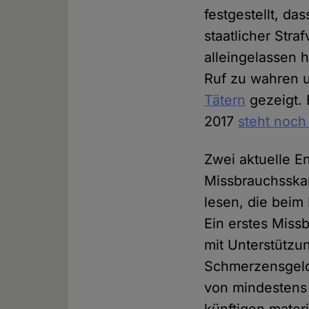
festgestellt, d
staatlicher Stra
alleingelassen 
Ruf zu wahren 
Tätern
gezeigt. 
2017
steht noch
Zwei aktuelle 
Missbrauchsskan
lesen, die beim
Ein erstes Miss
mit Unterstützun
Schmerzensgeld
von mindestens 