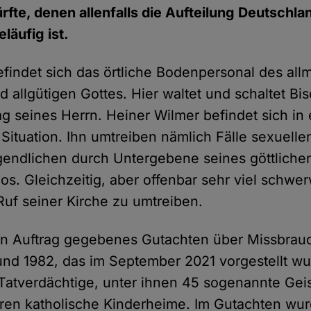
rfte, denen allenfalls die Aufteilung Deutschlan
läufig ist.
efindet sich das örtliche Bodenpersonal des all
 allgütigen Gottes. Hier waltet und schaltet Bi
g seines Herrn. Heiner Wilmer befindet sich in 
tuation. Ihn umtreiben nämlich Fälle sexuelle
endlichen durch Untergebene seines göttliche
 Gleichzeitig, aber offenbar sehr viel schwe
Ruf seiner Kirche zu umtreiben.
in Auftrag gegebenes Gutachten über Missbrauc
nd 1982, das im September 2021 vorgestellt wu
1 Tatverdächtige, unter ihnen 45 sogenannte Geis
ren katholische Kinderheime. Im Gutachten wu