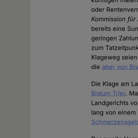
künftigen mater
oder Rentenver
Kommission für
bereits eine Su
geringen Zahlun
zum Tatzeitpunk
Klageweg seien
die
aber von Bi
Die Klage am L
Bistum Trier
. Ma
Landgerichts vo
lang von einem 
Schmerzensgel