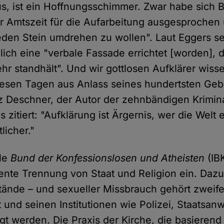
, ist ein Hoffnungsschimmer. Zwar habe sich B
r Amtszeit für die Aufarbeitung ausgesprochen
eden Stein umdrehen zu wollen". Laut Eggers se
lich eine "verbale Fassade errichtet [worden], 
ehr standhält". Und wir gottlosen Aufklärer wis
iesen Tagen aus Anlass seines hundertsten Geb
z Deschner, der Autor der zehnbändigen Krimin
 zitiert: "Aufklärung ist Ärgernis, wer die Welt 
licher."
ale
Bund der Konfessionslosen und Atheisten
(IBK
ente Trennung von Staat und Religion ein. Dazu
stände – und sexueller Missbrauch gehört zweife
 und seinen Institutionen wie Polizei, Staatsanw
gt werden. Die Praxis der Kirche, die basierend