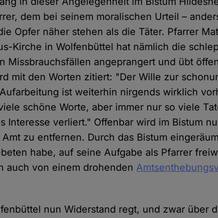
ang in dieser Angelegenheit im Bistum Hildeshei
rrer, dem bei seinem moralischen Urteil – ander
ie Opfer näher stehen als die Täter. Pfarrer Ma
rus-Kirche in Wolfenbüttel hat nämlich die schl
n Missbrauchsfällen angeprangert und übt öffen
ird mit den Worten zitiert: "Der Wille zur schon
Aufarbeitung ist weiterhin nirgends wirklich vo
 viele schöne Worte, aber immer nur so viele Tat
as Interesse verliert." Offenbar wird im Bistum 
Amt zu entfernen. Durch das Bistum eingeräumt 
eten habe, auf seine Aufgabe als Pfarrer freiwi
ch auch von einem drohenden
Amtsenthebungsv
lfenbüttel nun Widerstand regt, und zwar über d