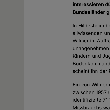
interessieren dü
Bundesländer ge
In Hildesheim b
allwissenden und
Wilmer im Auftra
unangenehmen Si
Kindern und Jug
Bodenkommandos.
scheint ihn der 
Ein von Wilmer 
zwischen 1957 u
identifizierte 7
Missbrauchs wa