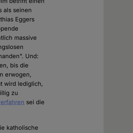
m betrifft einen
s als seinen
tthias Eggers
eppende
tlich massive
ungslosen
rhanden". Und:
en, bis die
nun erwogen,
wird lediglich,
llig zu
erfahren
sei die
ie katholische