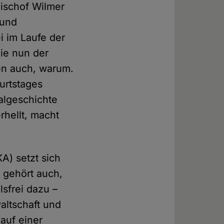
ischof Wilmer
 und
i im Laufe der
die nun der
sen auch, warum.
urtstages
algeschichte
erhellt, macht
A) setzt sich
 gehört auch,
lsfrei dazu –
altschaft und
 auf einer