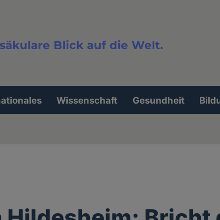
säkulare Blick auf die Welt.
extsuche
nationales
Wissenschaft
Gesundheit
Bild
 Hildesheim: Bricht 