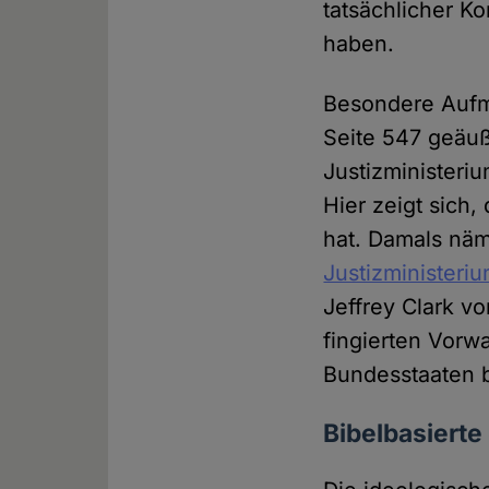
tatsächlicher K
haben.
Besondere Aufme
Seite 547 geäu
Justizministeri
Hier zeigt sich
hat. Damals nä
Justizministeri
Jeffrey Clark v
fingierten Vor
Bundesstaaten 
Bibelbasierte 