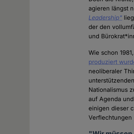
agieren längst 
Leadership"
lieg
der den vollumf
und Bürokrat*in
Wie schon 1981,
produziert wurd
neoliberaler Thi
unterstützenden
Nationalismus z
auf Agenda und 
einigen dieser c
Verflechtungen 
"Wir müssen 