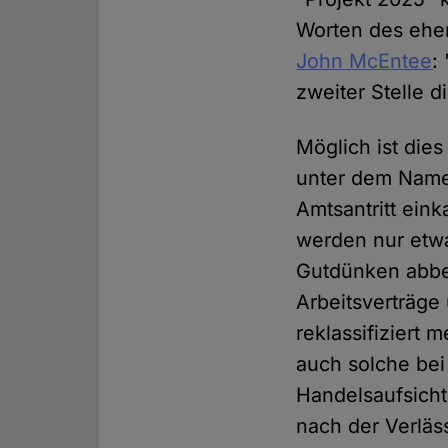
Worten des ehe
John McEntee
:
zweiter Stelle 
Möglich ist dies
unter dem Namen
Amtsantritt ein
werden nur etwa
Gutdünken abber
Arbeitsverträg
reklassifiziert
auch solche be
Handelsaufsicht
nach der Verläs