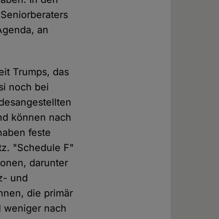
Seniorberaters
r Agenda, an
zeit Trumps, das
si noch bei
ndesangestellten
und können nach
haben feste
z. "Schedule F"
ionen, darunter
z- und
nnen, die primär
nd weniger nach