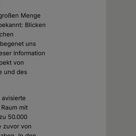
h großen Menge
bekannt: Blicken
schen
 begenet uns
ieser Information
spekt von
e und des
e avisierte
n Raum mit
 zu 50.000
e zuvor von
aben. In den