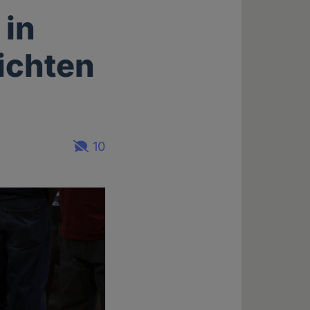
 in
lichten
10