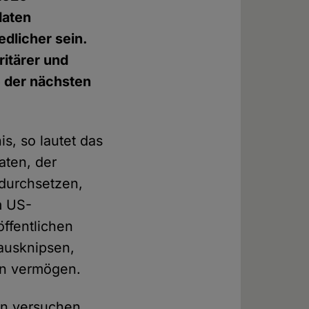
daten
dlicher sein.
ritärer und
e der nächsten
is, so lautet das
aten, der
 durchsetzen,
m US-
öffentlichen
 ausknipsen,
en vermögen.
en versuchen,