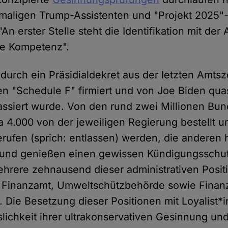
maligen Trump-Assistenten und "Projekt 2025"-
 "An erster Stelle steht die Identifikation mit de
die Kompetenz".
 durch ein Präsidialdekret aus der letzten Amts
 "Schedule F" firmiert und von Joe Biden qua
kassiert wurde. Von den rund zwei Millionen Bu
 4.000 von der jeweiligen Regierung bestellt 
ufen (sprich: entlassen) werden, die anderen 
e und genießen einen gewissen Kündigungsschut
 mehrere zehnausend dieser administrativen Posit
i Finanzamt, Umweltschützbehörde sowie Finan
. Die Besetzung dieser Positionen mit Loyalist*i
slichkeit ihrer ultrakonservativen Gesinnung u