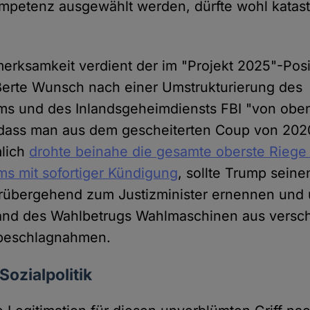
ompetenz ausgewählt werden, dürfte wohl katas
rksamkeit verdient der im "Projekt 2025"-Posi
ßerte Wunsch nach einer Umstrukturierung des
ums und des Inlandsgeheimdiensts FBI "von obe
, dass man aus dem gescheiterten Coup von 202
mlich
drohte beinahe die gesamte oberste Riege
ums mit sofortiger Kündigung
, sollte Trump sein
orübergehend zum Justizminister ernennen und
wand des Wahlbetrugs Wahlmaschinen aus versc
beschlagnahmen.
Sozialpolitik