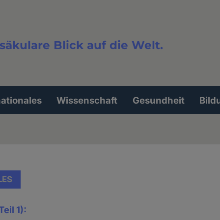
säkulare Blick auf die Welt.
extsuche
nationales
Wissenschaft
Gesundheit
Bild
LES
eil 1):