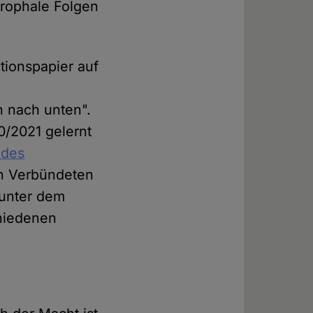
trophale Folgen
tionspapier auf
n nach unten".
0/2021 gelernt
 des
en Verbündeten
 unter dem
hiedenen