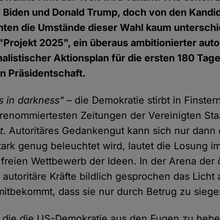
e Biden und Donald Trump, doch von den Kandi
ten die Umstände dieser Wahl kaum unterschie
"Projekt 2025", ein überaus ambitionierter auto
onalistischer Aktionsplan für die ersten 180 Tag
n Präsidentschaft.
 in darkness"
– die Demokratie stirbt in Finstern
 renommiertesten Zeitungen der Vereinigten Sta
t
. Autoritäres Gedankengut kann sich nur dann
tark genug beleuchtet wird, lautet die Losung i
freien Wettbewerb der Ideen. In der Arena der 
autoritäre Kräfte bildlich gesprochen das Licht
itbekommt, dass sie nur durch Betrug zu sieg
, die die US-Demokratie aus den Fugen zu heb