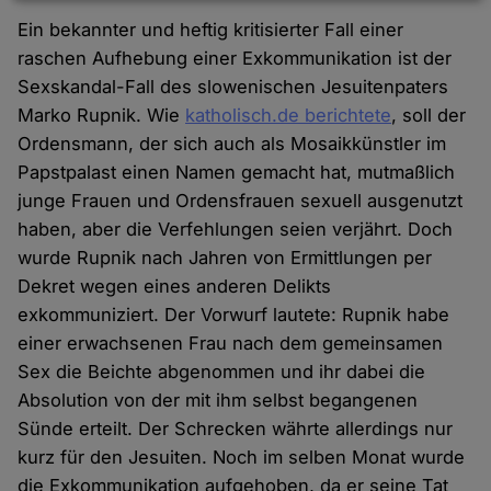
Daten
Ein bekannter und heftig kritisierter Fall einer
und
raschen Aufhebung einer Exkommunikation ist der
Cookies
Sexskandal-Fall des slowenischen Jesuitenpaters
Marko Rupnik. Wie
katholisch.de berichtete
, soll der
Ordensmann, der sich auch als Mosaikkünstler im
Papstpalast einen Namen gemacht hat, mutmaßlich
junge Frauen und Ordensfrauen sexuell ausgenutzt
haben, aber die Verfehlungen seien verjährt. Doch
wurde Rupnik nach Jahren von Ermittlungen per
Dekret wegen eines anderen Delikts
exkommuniziert. Der Vorwurf lautete: Rupnik habe
einer erwachsenen Frau nach dem gemeinsamen
Sex die Beichte abgenommen und ihr dabei die
Absolution von der mit ihm selbst begangenen
Sünde erteilt. Der Schrecken währte allerdings nur
kurz für den Jesuiten. Noch im selben Monat wurde
die Exkommunikation aufgehoben, da er seine Tat