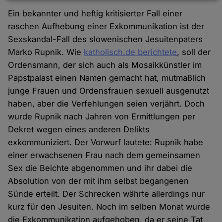
Daten
Ein bekannter und heftig kritisierter Fall einer
und
raschen Aufhebung einer Exkommunikation ist der
Cookies
Sexskandal-Fall des slowenischen Jesuitenpaters
Marko Rupnik. Wie
katholisch.de berichtete
, soll der
Ordensmann, der sich auch als Mosaikkünstler im
Papstpalast einen Namen gemacht hat, mutmaßlich
junge Frauen und Ordensfrauen sexuell ausgenutzt
haben, aber die Verfehlungen seien verjährt. Doch
wurde Rupnik nach Jahren von Ermittlungen per
Dekret wegen eines anderen Delikts
exkommuniziert. Der Vorwurf lautete: Rupnik habe
einer erwachsenen Frau nach dem gemeinsamen
Sex die Beichte abgenommen und ihr dabei die
Absolution von der mit ihm selbst begangenen
Sünde erteilt. Der Schrecken währte allerdings nur
kurz für den Jesuiten. Noch im selben Monat wurde
die Exkommunikation aufgehoben, da er seine Tat