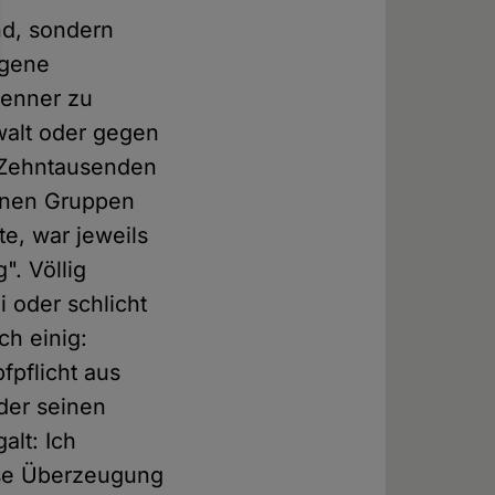
nd, sondern
ogene
Nenner zu
walt oder gegen
i Zehntausenden
genen Gruppen
e, war jeweils
". Völlig
i oder schlicht
ch einig:
fpflicht aus
der seinen
alt: Ich
se Überzeugung