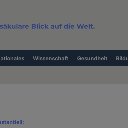
säkulare Blick auf die Welt.
extsuche
nationales
Wissenschaft
Gesundheit
Bild
bstantiell: