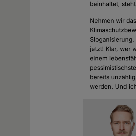
beinhaltet, steh
Nehmen wir das
Klimaschutzbew
Sloganisierung.
jetzt! Klar, wer
einem lebensfä
pessimistischst
bereits unzähli
werden. Und ic