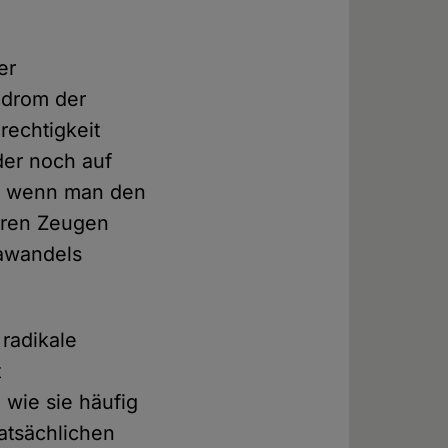
er
ndrom der
rechtigkeit
nder noch auf
, wenn man den
ahren Zeugen
mawandels
radikale
t
, wie sie häufig
tatsächlichen