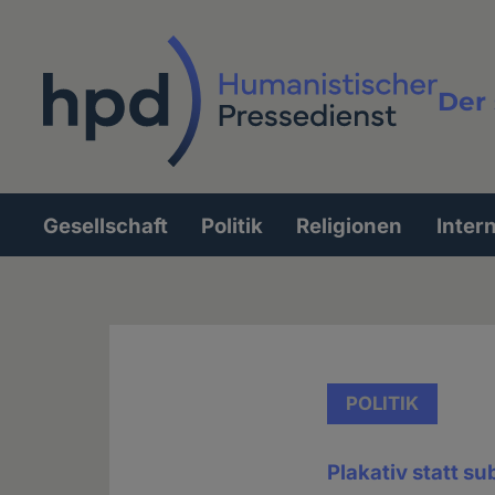
Direkt
zum
Inhalt
Der 
Vollt
Gesellschaft
Politik
Religionen
Inter
Hauptnavigation
POLITIK
Plakativ statt su