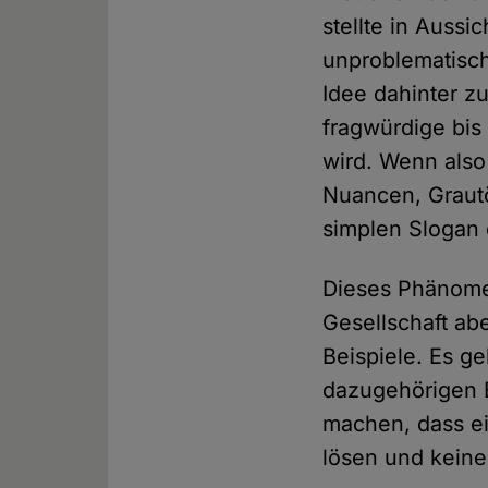
stellte in Auss
unproblematisch
Idee dahinter z
fragwürdige bi
wird. Wenn also 
Nuancen, Graut
simplen Slogan 
Dieses Phänomen
Gesellschaft abe
Beispiele. Es g
dazugehörigen 
machen, dass ei
lösen und keine