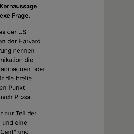
e Kernaussage
lexe Frage.
 es der US-
 an der Harvard
erung nennen
nikation die
 Kampagnen oder
 die breite
den Punkt
 nach Prosa.
er nur Teil der
 und eine
 Can!" und