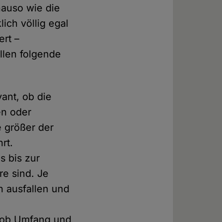
auso wie die
ich völlig egal
ert –
llen folgende
vant, ob die
en oder
 größer der
rt.
s bis zur
re sind. Je
n ausfallen und
, ob Umfang und