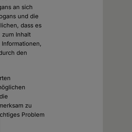
gans an sich
logans und die
lichen, dass es
 zum Inhalt
n Informationen,
durch den
rten
 möglichen
die
fmerksam zu
ichtiges Problem