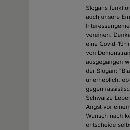
Slogans funktio
auch unsere Emo
Interessengeme
vereinen. Denke
eine Covid-19-I
von Demonstran
ausgegangen wer
der Slogan: "Bla
unerheblich, ob
gegen rassistisc
Schwarze Leben 
Angst vor einem
Wunsch nach kör
entscheide sel