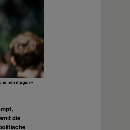
rscheinen mögen –
ampf,
amit die
politische